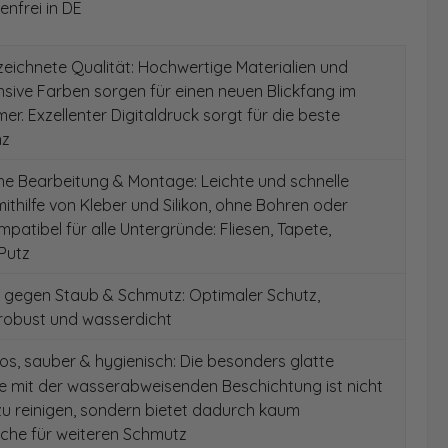
nfrei in DE
ichnete Qualität: Hochwertige Materialien und
ensive Farben sorgen für einen neuen Blickfang im
er. Exzellenter Digitaldruck sorgt für die beste
nz
e Bearbeitung & Montage: Leichte und schnelle
thilfe von Kleber und Silikon, ohne Bohren oder
patibel für alle Untergründe: Fliesen, Tapete,
Putz
 gegen Staub & Schmutz: Optimaler Schutz,
 robust und wasserdicht
s, sauber & hygienisch: Die besonders glatte
e mit der wasserabweisenden Beschichtung ist nicht
 zu reinigen, sondern bietet dadurch kaum
äche für weiteren Schmutz