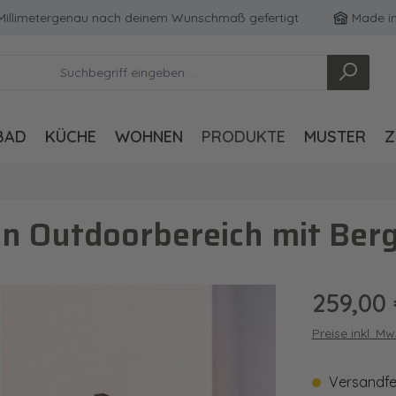
imetergenau nach deinem Wunschmaß gefertigt
Made in Ger
BAD
KÜCHE
WOHNEN
PRODUKTE
MUSTER
Z
n Outdoorbereich mit Ber
Regulärer Pre
259,00
Preise inkl. M
Versandfert