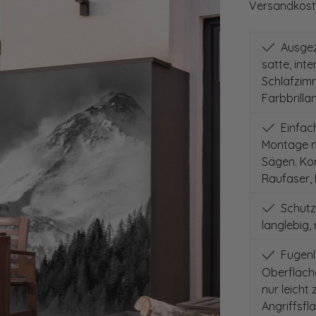
Versandkoste
Ausgeze
satte, int
Schlafzimm
Farbbrilla
Einfach
Montage mi
Sägen. Kom
Raufaser, 
Schutz
langlebig,
Fugenlo
Oberfläch
nur leicht
Angriffsfl