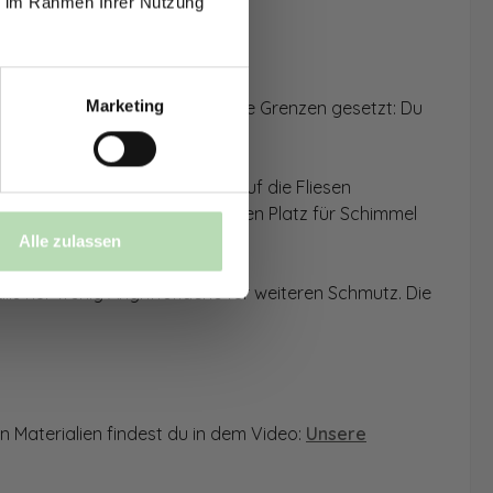
ie im Rahmen Ihrer Nutzung
Marketing
n überkleben. Dabei sind keine Grenzen gesetzt: Du
einverstanden,
cht, schnell und problemlos auf die Fliesen
ie nahtlose Montage bietet keinen Platz für Schimmel
Alle zulassen
ls nur wenig Angriffsfläche für weiteren Schmutz. Die
n Materialien findest du in dem Video:
Unsere