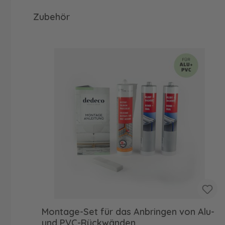
Produktgalerie überspringen
Zubehör
Montage-Set für das Anbringen von Alu-
und PVC-Rückwänden