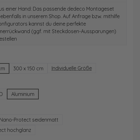
aus einer Hand: Das passende dedeco Montageset
 ebenfalls in unserem Shop. Auf Anfrage bzw. mithilfe
nfigurators kannst du deine perfekte
merrückwand (ggf. mit Steckdosen-Aussparungen)
stellen
hlen
Individuelle Größe
cm
300 x 150 cm
wählen
3D
Aluminium
auswählen
Nano-Protect seidenmatt
ect hochglanz