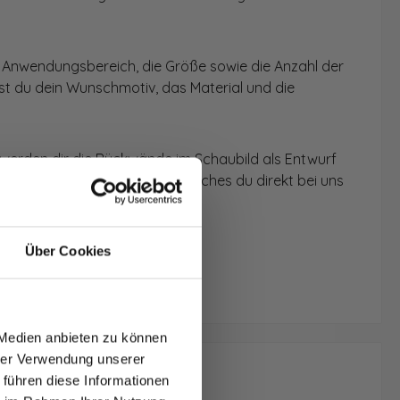
 Anwendungsbereich, die Größe sowie die Anzahl der
t du dein Wunschmotiv, das Material und die
 werden dir die Rückwände im Schaubild als Entwurf
u dein individuelles Angebot, welches du direkt bei uns
Über Cookies
T AUF
NDE
 Medien anbieten zu können
den.
hrer Verwendung unserer
 führen diese Informationen