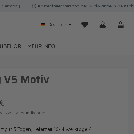
many
Kostenfreier Versand der Rückwände in Deutschland |
Du hast 0 Produkte auf
Deutsch
UBEHÖR
MEHR INFO
g V5 Motiv
is:
 €
wSt. zzgl. Versandkosten
ig in 3 Tagen, Lieferzeit 10-14 Werktage /