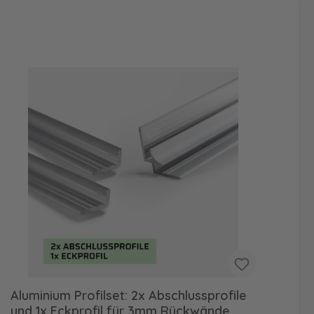
Aluminium Profilset: 2x Abschlussprofile
Re
und 1x Eckprofil für 3mm Rückwände,
Fa