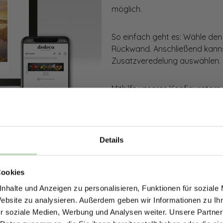
möglich.
So einfach geht es: Wähle den
Rückwand. Anschließend kanns
Zusatzveredelung auswählen.
Mithilfe unseres Konfigurators
dargestellt. Parallel erhältst d
bestellen kannst.
Details
Zum Konfigurator
ERHALTE 5% RABAT
Cookies
DEINE RÜCKWÄ
nhalte und Anzeigen zu personalisieren, Funktionen für soziale
Jetzt zum Newsletter anmel
Website zu analysieren. Außerdem geben wir Informationen zu I
r soziale Medien, Werbung und Analysen weiter. Unsere Partner