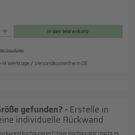
ählen
: Gib den gewünschten Wert ein oder benutze die Schaltflächen um 
In den Warenkorb
tel hinzufügen
0-14 Werktage / Versandkostenfrei in DE
Größe gefunden? -
Erstelle in
eine individuelle Rückwand
 Rückwand konfigurieren? Unser Konfigurator macht es