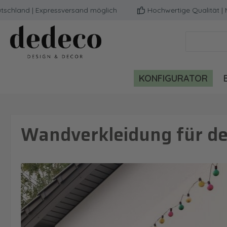
and | Expressversand möglich
Hochwertige Qualität | Mill
m Hauptinhalt springen
Zur Suche springen
Zur Hauptnavigation springen
KONFIGURATOR
Wandverkleidung für de
Bildergalerie überspringen