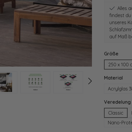
Alles 
findest du
unseres Ko
Schlafzim
auf Maß be
auswä
Größe
250 x 100 
aus
Material
Acrylglas 
Veredelung
Classic
Nano-Prot