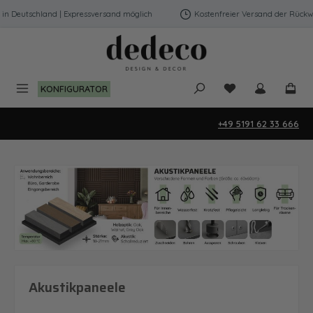
Zum Hauptinhalt springen
utschland | Expressversand möglich
Kostenfreier Versand der Rückwände 
Du hast 0 Produk
KONFIGURATOR
+49 5191 62 33 666
Akustikpaneele