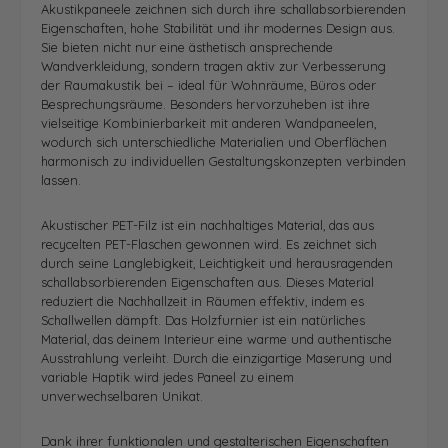
Akustikpaneele zeichnen sich durch ihre schallabsorbierenden
Eigenschaften, hohe Stabilität und ihr modernes Design aus.
Sie bieten nicht nur eine ästhetisch ansprechende
Wandverkleidung, sondern tragen aktiv zur Verbesserung
der Raumakustik bei – ideal für Wohnräume, Büros oder
Besprechungsräume. Besonders hervorzuheben ist ihre
vielseitige Kombinierbarkeit mit anderen Wandpaneelen,
wodurch sich unterschiedliche Materialien und Oberflächen
harmonisch zu individuellen Gestaltungskonzepten verbinden
lassen.
Akustischer PET-Filz ist ein nachhaltiges Material, das aus
recycelten PET-Flaschen gewonnen wird. Es zeichnet sich
durch seine Langlebigkeit, Leichtigkeit und herausragenden
schallabsorbierenden Eigenschaften aus. Dieses Material
reduziert die Nachhallzeit in Räumen effektiv, indem es
Schallwellen dämpft. Das Holzfurnier ist ein natürliches
Material, das deinem Interieur eine warme und authentische
Ausstrahlung verleiht. Durch die einzigartige Maserung und
variable Haptik wird jedes Paneel zu einem
unverwechselbaren Unikat.
Dank ihrer funktionalen und gestalterischen Eigenschaften