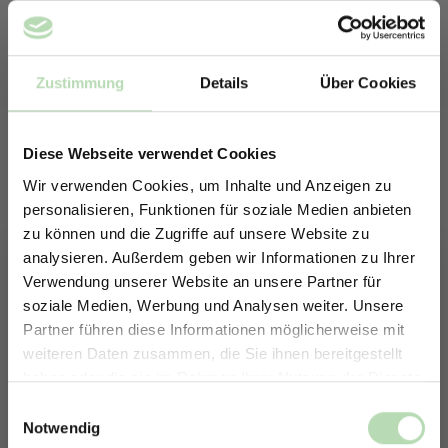
Zustimmung
Details
Über Cookies
Diese Webseite verwendet Cookies
Wir verwenden Cookies, um Inhalte und Anzeigen zu
personalisieren, Funktionen für soziale Medien anbieten
zu können und die Zugriffe auf unsere Website zu
analysieren. Außerdem geben wir Informationen zu Ihrer
Verwendung unserer Website an unsere Partner für
soziale Medien, Werbung und Analysen weiter. Unsere
Partner führen diese Informationen möglicherweise mit
ERHALTE 5% RABATT AUF
Schallschutz, der überzeugt
weiteren Daten zusammen, die Sie ihnen bereitgestellt
DEINE RÜCKWÄNDE
haben oder die sie im Rahmen Ihrer Nutzung der Dienste
Akustikpaneele werden mit modernster
Jetzt zum Newsletter anmelden.
gesammelt haben.
Fertigungstechnologie präzise hergestellt und überzeugen
Einwilligungsauswahl
durch ihre hochwertige Verarbeitung. Die Oberfläche besteht
Notwendig
aus natürlichem Holzfurnier, das nicht nur für eine warme,