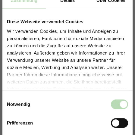
Zustimmung
Details
Über Cookies
Schmutzabweisende Oberfläche und somit sehr
pflegeleicht
Passt sich jedem Einrichtungsstil an und setzt stilvolle
Diese Webseite verwendet Cookies
Akzente
Wir verwenden Cookies, um Inhalte und Anzeigen zu
Kratzfest, wasserfest, hitzebeständig, langlebig,
personalisieren, Funktionen für soziale Medien anbieten
pflegeleicht
zu können und die Zugriffe auf unsere Website zu
Material: WPC; Größe: 2600x160x20mm, Inhalt: 4x
analysieren. Außerdem geben wir Informationen zu Ihrer
Verwendung unserer Website an unsere Partner für
auswählen
Farbe
soziale Medien, Werbung und Analysen weiter. Unsere
Partner führen diese Informationen möglicherweise mit
ERHALTE 5% RABATT AUF
Beech
Walnut (Lamellen)
weiteren Daten zusammen, die Sie ihnen bereitgestellt
DEINE RÜCKWÄNDE
haben oder die sie im Rahmen Ihrer Nutzung der Dienste
Produkt Anzahl: Gib den gewünschten Wert ein oder benutze die Schaltfläche
Jetzt zum Newsletter anmelden.
In den Warenkorb
gesammelt haben.
Einwilligungsauswahl
Notwendig
Zum Merkzettel hinzufügen
Lieferzeit:
6-8 Tage
Präferenzen
Rabatt erhalten