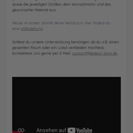
sowie die jeweiligen Größen, dein Wunschmotiv und das
gewünschte Material aus.
Messe im ersten Schriitt deine Wand aus. Hier findest du
eine
Hilfestellung
.
Solltest du unsere Unterstützung benötigen, da du z.B. einen
gesamten Raum oder ein Lokal verkleiden möchtest,
kontaktiere uns gerne per E-Mail:
support@dedeco-shop.de
.