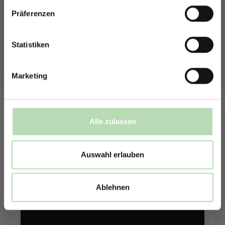
Präferenzen
Rabatt erhalten
Wie erfolgt die Montage?
Mit der Anmeldung erklärst du dich damit einverstanden,
E-Mails von uns zu erhalten.
Statistiken
Der Aufbau gelingt ohne großen Aufwand. Die Platten kannst
Marketing
du eigenständig mit unserem Montageset - ohne Fachwissen
und ohne Spezialwerkzeug - in 4 Schritten
anbringen: Platte
ausrichten, Kleber ansetzen, Platte an die Wand drücken und
mit Silikon verdichten.
Alle zulassen
Mehr Informationen findest du hier:
Montageanleitung
Auswahl erlauben
Ablehnen