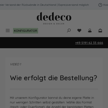
Zum Hauptinhalt springen
r Versand der Rückwände in Deutschland | Expressversand möglich
Kosten
Du hast 0 Produk
KONFIGURATOR
+49 5191 62 33 666
VIDEO 1
Wie erfolgt die Bestellung?
Mit unserem Konfigurator kannst du deine eigene Platte in
nur wenigen Schritten selbst gestalten: Wähle das Format
(Hoch- oder Querfomat), die Anzahl der benötigten Platten