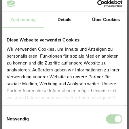
ausgesetzt sind – beispielsweise in Badezimmern, Küchen
oder im Außenbereich. Du kannst bei uns zwischen einer
matten oder glänzenden Nano-Protect Beschichtung
Zustimmung
Details
Über Cookies
auswählen.
Mehr Informationen findest du hier:
Nano-Protect
Beschichtung
Diese Webseite verwendet Cookies
Wir verwenden Cookies, um Inhalte und Anzeigen zu
personalisieren, Funktionen für soziale Medien anbieten
zu können und die Zugriffe auf unsere Website zu
analysieren. Außerdem geben wir Informationen zu Ihrer
Verwendung unserer Website an unsere Partner für
soziale Medien, Werbung und Analysen weiter. Unsere
Partner führen diese Informationen möglicherweise mit
ERHALTE 5% RABATT AUF
weiteren Daten zusammen, die Sie ihnen bereitgestellt
DEINE RÜCKWÄNDE
haben oder die sie im Rahmen Ihrer Nutzung der Dienste
Jetzt zum Newsletter anmelden.
gesammelt haben.
Einwilligungsauswahl
Notwendig
VIDEO 6