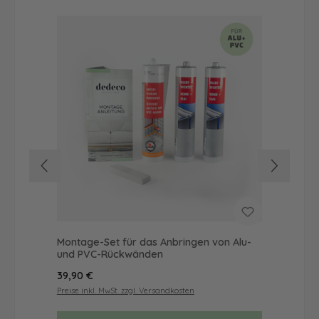
Montage-Set für das Anbringen von Alu-
Dus
und PVC-Rückwänden
als
Regulärer Preis:
Reg
39,90 €
68
Preise inkl. MwSt. zzgl. Versandkosten
Prei