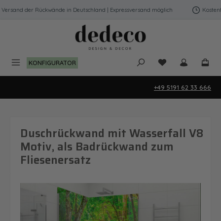
Zum Hauptinhalt springen
ersand der Rückwände in Deutschland | Expressversand möglich
Kostenfre
Du hast 0 Produk
KONFIGURATOR
+49 5191 62 33 666
Duschrückwand mit Wasserfall V8
Motiv, als Badrückwand zum
Fliesenersatz
Bildergalerie überspringen