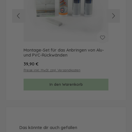
Montage-Set für das Anbringen von Alu-
Mus
und PVC-Rückwänden
& 
Regulärer Preis:
Reg
39,90 €
9,9
Preise inkl. MwSt. zzgl. Versandkosten
Prei
In den Warenkorb
Produktgalerie überspringen
Das könnte dir auch gefallen