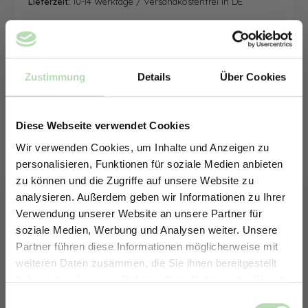
Lieferzeit:
10-14 Werktage / Versandkostenfrei in DE
Zustimmung
Details
Über Cookies
Diese Webseite verwendet Cookies
Wir verwenden Cookies, um Inhalte und Anzeigen zu
personalisieren, Funktionen für soziale Medien anbieten
zu können und die Zugriffe auf unsere Website zu
analysieren. Außerdem geben wir Informationen zu Ihrer
Verwendung unserer Website an unsere Partner für
soziale Medien, Werbung und Analysen weiter. Unsere
Partner führen diese Informationen möglicherweise mit
ERHALTE 5% RABATT AUF
weiteren Daten zusammen, die Sie ihnen bereitgestellt
DEINE RÜCKWÄNDE
haben oder die sie im Rahmen Ihrer Nutzung der Dienste
Jetzt zum Newsletter anmelden.
gesammelt haben.
Keine passende Größe gefunden? -
Einwilligungsauswahl