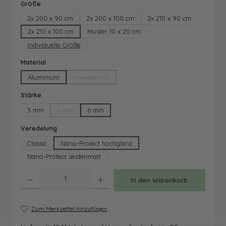
auswählen
Größe
2x 200 x 90 cm
2x 200 x 100 cm
2x 210 x 90 cm
2x 210 x 100 cm
Muster 10 x 20 cm
Individuelle Größe
auswählen
Material
Aluminium
Acrylglas 3D
(Diese Option ist zurzeit nicht verfügbar.)
auswählen
Stärke
3 mm
5 mm
6 mm
(Diese Option ist zurzeit nicht verfügbar.)
auswählen
Veredelung
Classic
Nano-Protect hochglanz
Nano-Protect seidenmatt
Produkt Anzahl: Gib den gewünschten Wert ein oder benutze die Schaltfläche
In den Warenkorb
Zum Merkzettel hinzufügen