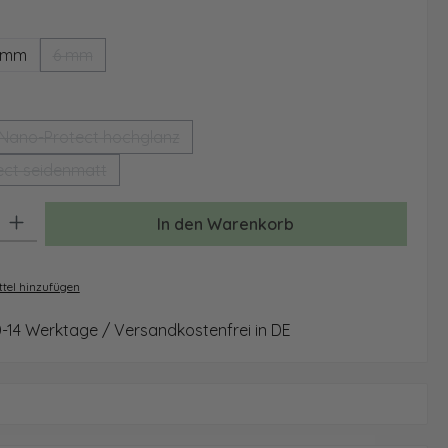
ählen
 mm
6 mm
(Diese Option ist zurzeit nicht verfügbar.)
auswählen
Nano-Protect hochglanz
(Diese Option ist zurzeit nicht verfügbar.)
ct seidenmatt
(Diese Option ist zurzeit nicht verfügbar.)
: Gib den gewünschten Wert ein oder benutze die Schaltflächen um 
In den Warenkorb
tel hinzufügen
0-14 Werktage / Versandkostenfrei in DE