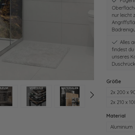
Fugenlo
Oberfläch
nur leicht
Angriffsfl
Badreinig
Alles 
findest du
unseres Ko
Duschrück
auswä
Größe
2x 200 x 9
2x 210 x 1
aus
Material
Aluminium