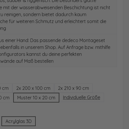
s, sauber & hygienisch: Die besonders glatte
e mit der wasserabweisenden Beschichtung ist nicht
 zu reinigen, sondern bietet dadurch kaum
äche für weiteren Schmutz und erleichtert somit die
ung
aus einer Hand: Das passende dedeco Montageset
 ebenfalls in unserem Shop. Auf Anfrage bzw. mithilfe
nfigurators kannst du deine perfekten
wände auf Maß bestellen
hlen
0 cm
2x 200 x 100 cm
2x 210 x 90 cm
Individuelle Größe
00 cm
Muster 10 x 20 cm
wählen
Acrylglas 3D