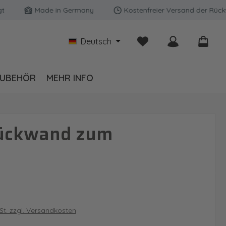
Made in Germany
Kostenfreier Versand der Rückwände
Du hast 0 Produkte auf
Deutsch
UBEHÖR
MEHR INFO
rückwand zum
is:
wSt. zzgl. Versandkosten