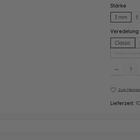
ausw
Stärke
3 mm
5
Veredelung
Classic
Nano-Prote
Produkt Anzahl
Zum Merkzet
Lieferzeit:
1