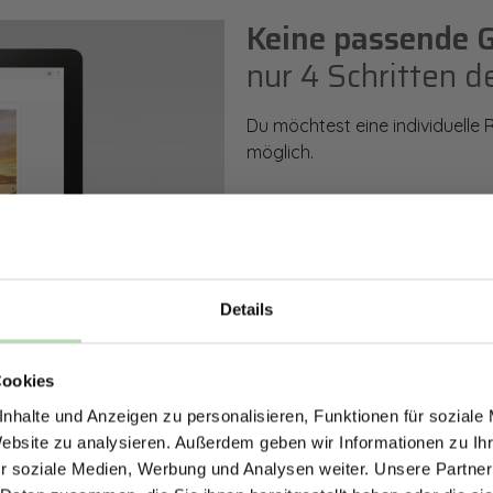
Keine passende 
nur 4 Schritten d
Du möchtest eine individuelle
möglich.
So einfach geht es: Wähle den
Rückwand. Anschließend kanns
Zusatzveredelung auswählen.
Details
Mithilfe unseres Konfigurators
ERHALTE 5% RABAT
dargestellt. Parallel erhältst d
bestellen kannst.
Cookies
DEINE RÜCKWÄ
nhalte und Anzeigen zu personalisieren, Funktionen für soziale
Jetzt zum Newsletter anmel
Website zu analysieren. Außerdem geben wir Informationen zu I
Zum Konfigurator
r soziale Medien, Werbung und Analysen weiter. Unsere Partner