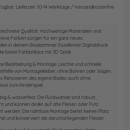
fügbar, Lieferzeit: 10-14 Werktage / Versandkostenfrei
ichnete Qualität: Hochwertige Materialien und
ensive Farben sorgen für ein ganz neues
en in deinem Badezimmer. Exzellenter Digitaldruck
die beste Farbbrillanz mit 3D Optik
e Bearbeitung & Montage: Leichte und schnelle
ithilfe von Montagekleber, ohne Bohren oder Sägen.
as Renovieren des eigene Bades auch ohne
sse zum Kinderspiel.
ig & wasserfest: Die Rückwände sind robust,
t und können direkt auf alte Fliesen oder Putz
 werden. Die nahtlose Montage bietet keinen Platz
el und konserviert die darunterliegenden Fliesen