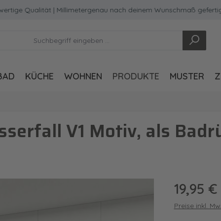
 Qualität | Millimetergenau nach deinem Wunschmaß gefertigt
BAD
KÜCHE
WOHNEN
PRODUKTE
MUSTER
Z
serfall V1 Motiv, als Bad
Regulärer Pre
19,95 €
Preise inkl. M