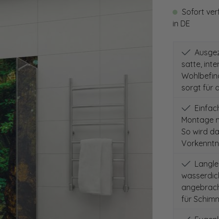
Sofort ver
in DE
Ausgeze
satte, int
Wohlbefind
sorgt für 
Einfach
Montage m
So wird d
Vorkenntni
Langleb
wasserdich
angebracht
für Schimm