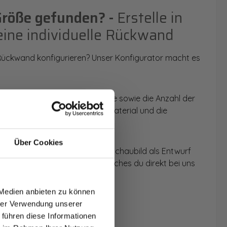
Größe gefunden? -
Erstelle in
eine individuelle Rückwand
 Rückwand konfigurieren? Unser Konfigurator macht es
 Anwendungsbereich, die Größe sowie die Anzahl der
t du dein Wunschmotiv, das Material und die
Über Cookies
 werden dir die Rückwände im Schaubild als Entwurf
T AUF
u dein individuelles Angebot, welches du direkt bei uns
NDE
 Medien anbieten zu können
den.
hrer Verwendung unserer
 führen diese Informationen