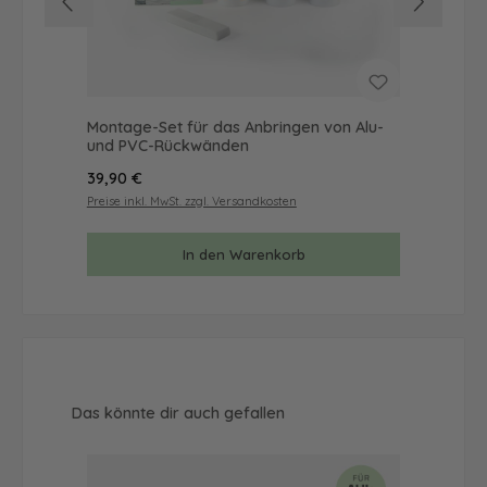
Montage-Set für das Anbringen von Alu-
Mus
und PVC-Rückwänden
& 
Regulärer Preis:
Reg
39,90 €
9,9
Preise inkl. MwSt. zzgl. Versandkosten
Prei
In den Warenkorb
Produktgalerie überspringen
Das könnte dir auch gefallen