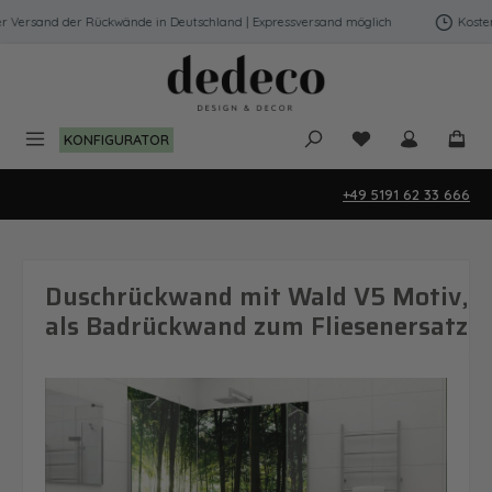
Zum Hauptinhalt springen
 Versand der Rückwände in Deutschland | Expressversand möglich
Kostenfr
Du hast 0 Produk
KONFIGURATOR
+49 5191 62 33 666
Duschrückwand mit Wald V5 Motiv,
als Badrückwand zum Fliesenersatz
Bildergalerie überspringen