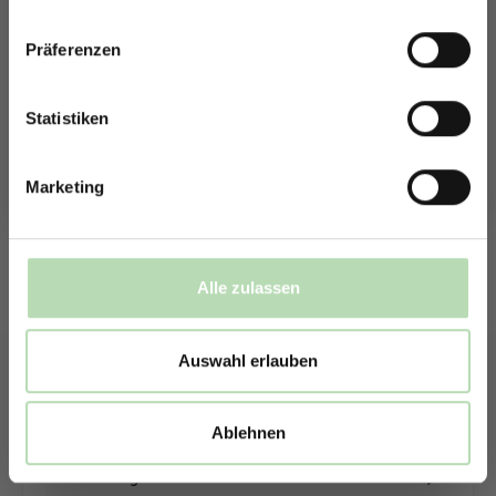
Du möchtest eine individuelle Rückwand konfigurieren?
Unser Konfigurator macht es möglich.
Präferenzen
Rabatt erhalten
So einfach geht es: Wähle den Anwendungsbereich, die Größe
Mit der Anmeldung erklärst du dich damit einverstanden,
sowie die Anzahl der Rückwand. Anschließend kannst du dein
E-Mails von uns zu erhalten.
Statistiken
Wunschmotiv, das Material und die Zusatzveredelung
auswählen.
Marketing
Mithilfe unseres Konfigurators werden dir die Rückwände im
Schaubild als Entwurf dargestellt. Parallel erhältst du dein
individuelles Angebot, welches du direkt bei uns bestellen
kannst.
Alle zulassen
Zum Konfigurator
Auswahl erlauben
Ablehnen
Beschreibung