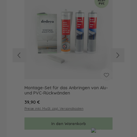
Montage-Set für das Anbringen von Alu-
Dus
und PVC-Rückwänden
Ba
Regulärer Preis:
Reg
39,90 €
68
Preise inkl. MwSt. zzgl. Versandkosten
Prei
In den Warenkorb