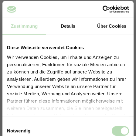
Zustimmung
Details
Über Cookies
Diese Webseite verwendet Cookies
Wir verwenden Cookies, um Inhalte und Anzeigen zu
personalisieren, Funktionen für soziale Medien anbieten
zu können und die Zugriffe auf unsere Website zu
analysieren. Außerdem geben wir Informationen zu Ihrer
Verwendung unserer Website an unsere Partner für
soziale Medien, Werbung und Analysen weiter. Unsere
Partner führen diese Informationen möglicherweise mit
ERHALTE 5% RABATT AUF
weiteren Daten zusammen, die Sie ihnen bereitgestellt
DEINE RÜCKWÄNDE
Keine passende Größe gefunden? -
haben oder die sie im Rahmen Ihrer Nutzung der Dienste
Jetzt zum Newsletter anmelden.
Erstelle in nur 4 Schritten deine
gesammelt haben.
Einwilligungsauswahl
individuelle Rückwand
Notwendig