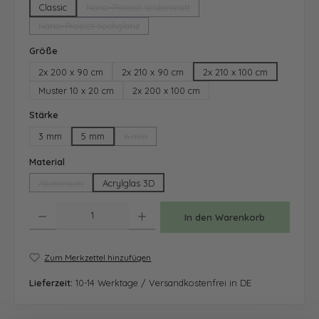
Classic
Nano-Protect seidenmatt
(Diese Option ist zurzeit nicht verfügbar.)
Nano-Protect hochglanz
(Diese Option ist zurzeit nicht verfügbar.)
auswählen
Größe
2x 200 x 90 cm
2x 210 x 90 cm
2x 210 x 100 cm
Muster 10 x 20 cm
2x 200 x 100 cm
auswählen
Stärke
3 mm
5 mm
6 mm
(Diese Option ist zurzeit nicht verfügbar.)
auswählen
Material
Aluminium
Acrylglas 3D
(Diese Option ist zurzeit nicht verfügbar.)
Produkt Anzahl: Gib den gewünschten Wert ein oder benutze die Schaltfläche
In den Warenkorb
Zum Merkzettel hinzufügen
Lieferzeit:
10-14 Werktage / Versandkostenfrei in DE