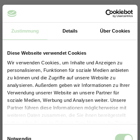
Zustimmung
Details
Über Cookies
Diese Webseite verwendet Cookies
Wir verwenden Cookies, um Inhalte und Anzeigen zu
personalisieren, Funktionen für soziale Medien anbieten
zu können und die Zugriffe auf unsere Website zu
analysieren. Außerdem geben wir Informationen zu Ihrer
Verwendung unserer Website an unsere Partner für
soziale Medien, Werbung und Analysen weiter. Unsere
Partner führen diese Informationen möglicherweise mit
ERHALTE 5% RABATT AUF
weiteren Daten zusammen, die Sie ihnen bereitgestellt
DEINE RÜCKWÄNDE
haben oder die sie im Rahmen Ihrer Nutzung der Dienste
Keine passende Größe gefunden? -
Jetzt zum Newsletter anmelden.
gesammelt haben.
Einwilligungsauswahl
Erstelle in nur 4 Schritten deine
Notwendig