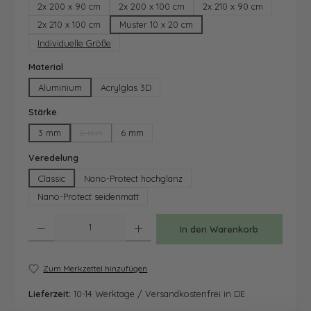
2x 200 x 90 cm
2x 200 x 100 cm
2x 210 x 90 cm
2x 210 x 100 cm
Muster 10 x 20 cm
Individuelle Größe
auswählen
Material
Aluminium
Acrylglas 3D
auswählen
Stärke
3 mm
5 mm
6 mm
(Diese Option ist zurzeit nicht verfügbar.)
auswählen
Veredelung
Classic
Nano-Protect hochglanz
Nano-Protect seidenmatt
Produkt Anzahl: Gib den gewünschten Wert ein oder benutze die Schaltfläche
In den Warenkorb
Zum Merkzettel hinzufügen
Lieferzeit:
10-14 Werktage / Versandkostenfrei in DE