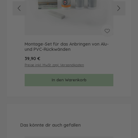
Montage-Set für das Anbringen von Alu-
Mus
und PVC-Rückwänden
& 
Regulärer Preis:
Reg
39,90 €
9,9
Preise inkl. MwSt. zzgl. Versandkosten
Prei
In den Warenkorb
Produktgalerie überspringen
Das könnte dir auch gefallen