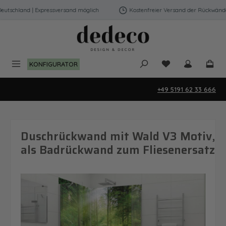
Zum Hauptinhalt springen
tschland | Expressversand möglich
Kostenfreier Versand der Rückwände i
Du hast 0 Produk
KONFIGURATOR
+49 5191 62 33 666
Duschrückwand mit Wald V3 Motiv,
als Badrückwand zum Fliesenersatz
Bildergalerie überspringen