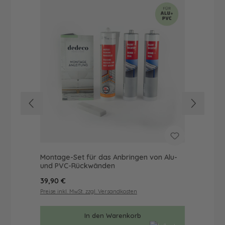
Montage-Set für das Anbringen von Alu-
Dus
und PVC-Rückwänden
Ba
Regulärer Preis:
Reg
39,90 €
68
Preise inkl. MwSt. zzgl. Versandkosten
Prei
In den Warenkorb