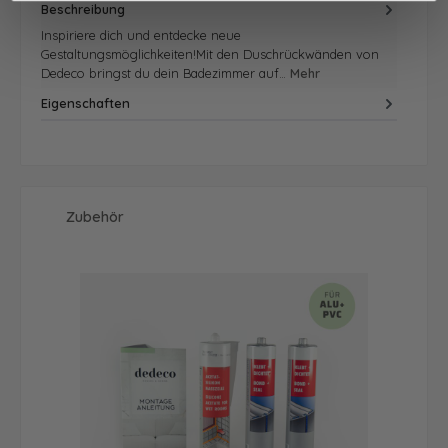
Beschreibung
Inspiriere dich und entdecke neue
Gestaltungsmöglichkeiten!Mit den Duschrückwänden von
Dedeco bringst du dein Badezimmer auf…
Mehr
Eigenschaften
Produktgalerie überspringen
Zubehör