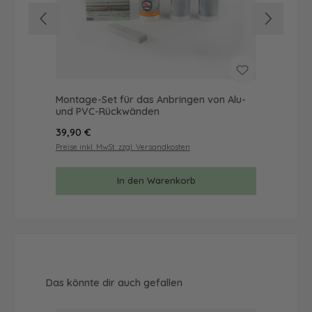
Montage-Set für das Anbringen von Alu-
Mus
und PVC-Rückwänden
& 
Regulärer Preis:
Reg
39,90 €
9,9
Preise inkl. MwSt. zzgl. Versandkosten
Prei
In den Warenkorb
Produktgalerie überspringen
Das könnte dir auch gefallen