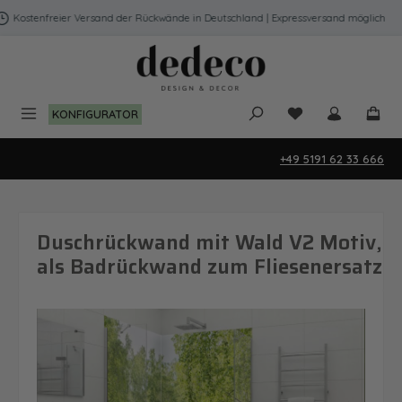
Zum Hauptinhalt springen
Kostenfreier Versand der Rückwände in Deutschland | Expressversand möglich
Du hast 0 Produk
KONFIGURATOR
+49 5191 62 33 666
Duschrückwand mit Wald V2 Motiv,
als Badrückwand zum Fliesenersatz
Bildergalerie überspringen