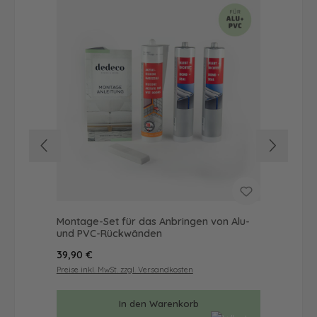
Montage-Set für das Anbringen von Alu-
Dus
und PVC-Rückwänden
Ba
Regulärer Preis:
Reg
39,90 €
68
Preise inkl. MwSt. zzgl. Versandkosten
Prei
In den Warenkorb