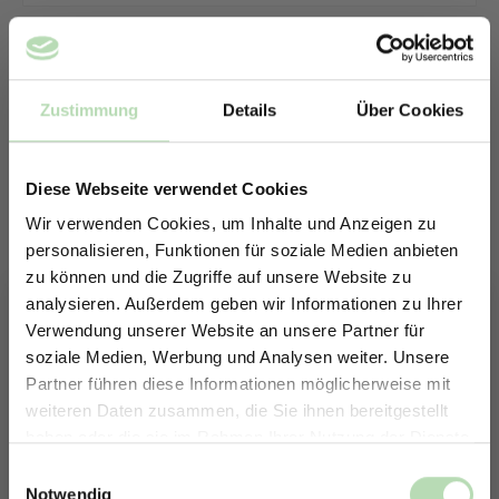
Zustimmung
Details
Über Cookies
Diese Webseite verwendet Cookies
Wir verwenden Cookies, um Inhalte und Anzeigen zu
personalisieren, Funktionen für soziale Medien anbieten
zu können und die Zugriffe auf unsere Website zu
analysieren. Außerdem geben wir Informationen zu Ihrer
Verwendung unserer Website an unsere Partner für
soziale Medien, Werbung und Analysen weiter. Unsere
Partner führen diese Informationen möglicherweise mit
ERHALTE 5% RABATT AUF
weiteren Daten zusammen, die Sie ihnen bereitgestellt
DEINE RÜCKWÄNDE
haben oder die sie im Rahmen Ihrer Nutzung der Dienste
Keine passende Größe gefunden? -
Jetzt zum Newsletter anmelden.
gesammelt haben.
Einwilligungsauswahl
Erstelle in nur 4 Schritten deine
Notwendig