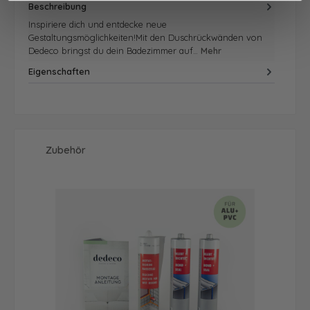
Beschreibung
Inspiriere dich und entdecke neue
Gestaltungsmöglichkeiten!Mit den Duschrückwänden von
Dedeco bringst du dein Badezimmer auf…
Mehr
Eigenschaften
Produktgalerie überspringen
Zubehör