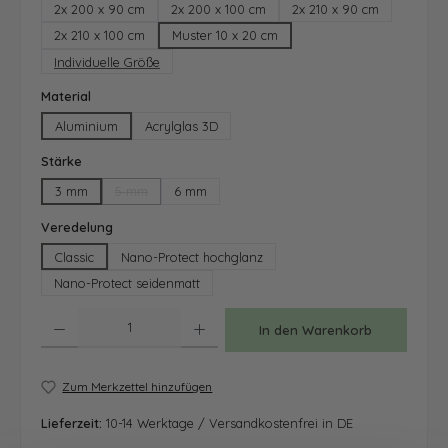
2x 200 x 90 cm
2x 200 x 100 cm
2x 210 x 90 cm
2x 210 x 100 cm
Muster 10 x 20 cm
Individuelle Größe
auswählen
Material
Aluminium
Acrylglas 3D
auswählen
Stärke
3 mm
5 mm
6 mm
(Diese Option ist zurzeit nicht verfügbar.)
auswählen
Veredelung
Classic
Nano-Protect hochglanz
Nano-Protect seidenmatt
Produkt Anzahl: Gib den gewünschten Wert ein oder benutze die Schaltfläche
In den Warenkorb
Zum Merkzettel hinzufügen
Lieferzeit:
10-14 Werktage / Versandkostenfrei in DE