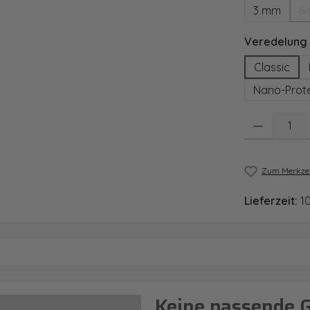
3 mm
5
Veredelung
Classic
Nano-Prote
Produkt Anzahl
Zum Merkzet
Lieferzeit:
1
Keine passende 