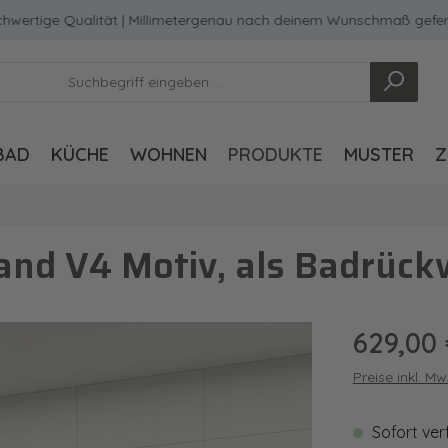
ge Qualität | Millimetergenau nach deinem Wunschmaß gefertigt
BAD
KÜCHE
WOHNEN
PRODUKTE
MUSTER
Z
nd V4 Motiv, als Badrück
Regulärer Pre
629,00
Preise inkl. M
Sofort ver