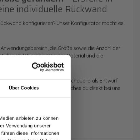
eine individuelle Rückwand
 Rückwand konfigurieren? Unser Konfigurator macht es
 Anwendungsbereich, die Größe sowie die Anzahl der
t du dein Wunschmotiv, das Material und die
 werden dir die Rückwände im Schaubild als Entwurf
u dein individuelles Angebot, welches du direkt bei uns
Über Cookies
T AUF
NDE
 Medien anbieten zu können
den.
hrer Verwendung unserer
 führen diese Informationen