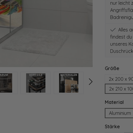
nur leicht
Angriffsfl
Badreinig
Alles 
findest du
unseres Ko
Duschrück
auswä
Größe
2x 200 x 9
2x 210 x 1
aus
Material
Aluminium
ausw
Stärke