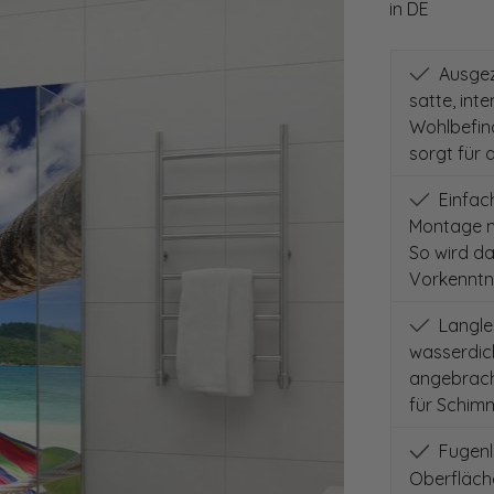
in DE
Ausgeze
satte, int
Wohlbefind
sorgt für 
Einfach
Montage m
So wird d
Vorkenntni
Langleb
wasserdich
angebracht
für Schimm
Fugenlo
Oberfläch