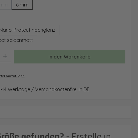
 mm
6 mm
(Diese Option ist zurzeit nicht verfügbar.)
auswählen
Nano-Protect hochglanz
ct seidenmatt
: Gib den gewünschten Wert ein oder benutze die Schaltflächen um 
In den Warenkorb
tel hinzufügen
0-14 Werktage / Versandkostenfrei in DE
Größe gefunden? -
Erstelle in