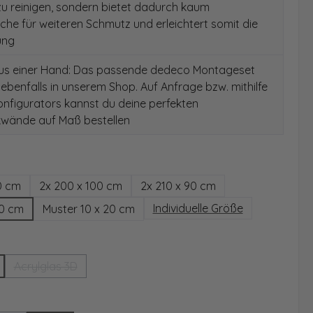
 zu reinigen, sondern bietet dadurch kaum
äche für weiteren Schmutz und erleichtert somit die
ung
aus einer Hand: Das passende dedeco Montageset
 ebenfalls in unserem Shop. Auf Anfrage bzw. mithilfe
nfigurators kannst du deine perfekten
wände auf Maß bestellen
hlen
0 cm
2x 200 x 100 cm
2x 210 x 90 cm
Individuelle Größe
00 cm
Muster 10 x 20 cm
wählen
Acrylglas 3D
(Diese Option ist zurzeit nicht verfügbar.)
ählen