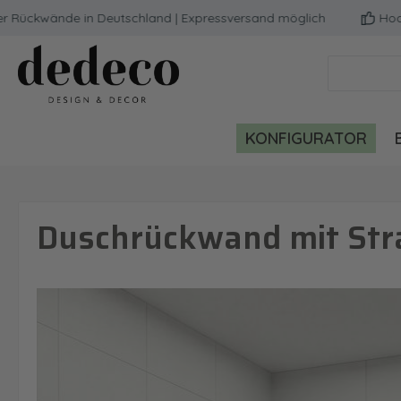
kwände in Deutschland | Expressversand möglich
Hochwerti
m Hauptinhalt springen
Zur Suche springen
Zur Hauptnavigation springen
KONFIGURATOR
Duschrückwand mit Stra
Bildergalerie überspringen