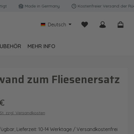
Made in Germany
Kostenfreier Versand der Rückwän
Du hast 0 Produkte auf
Deutsch
UBEHÖR
MEHR INFO
wand zum Fliesenersatz
is:
 €
wSt. zzgl. Versandkosten
fügbar, Lieferzeit: 10-14 Werktage / Versandkostenfrei