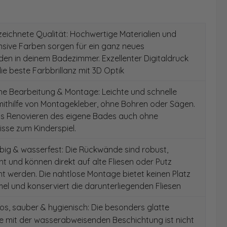
ichnete Qualität: Hochwertige Materialien und
ensive Farben sorgen für ein ganz neues
en in deinem Badezimmer. Exzellenter Digitaldruck
die beste Farbbrillanz mit 3D Optik
e Bearbeitung & Montage: Leichte und schnelle
ithilfe von Montagekleber, ohne Bohren oder Sägen.
as Renovieren des eigene Bades auch ohne
sse zum Kinderspiel.
ig & wasserfest: Die Rückwände sind robust,
t und können direkt auf alte Fliesen oder Putz
 werden. Die nahtlose Montage bietet keinen Platz
el und konserviert die darunterliegenden Fliesen
s, sauber & hygienisch: Die besonders glatte
e mit der wasserabweisenden Beschichtung ist nicht