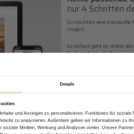
nur 4 Schritten d
Du möchtest eine individuelle
möglich.
So einfach geht es: Wähle den
Rückwand. Anschließend kanns
Zusatzveredelung auswählen.
Mithilfe unseres Konfigurators
dargestellt. Parallel erhältst d
Details
bestellen kannst.
ERHALTE 5% RABAT
Cookies
DEINE RÜCKWÄ
Zum Konfigurator
nhalte und Anzeigen zu personalisieren, Funktionen für soziale
Jetzt zum Newsletter anmel
Website zu analysieren. Außerdem geben wir Informationen zu I
r soziale Medien, Werbung und Analysen weiter. Unsere Partner