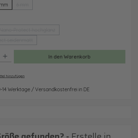
 mm
6 mm
(Diese Option ist zurzeit nicht verfügbar.)
auswählen
Nano-Protect hochglanz
(Diese Option ist zurzeit nicht verfügbar.)
ct seidenmatt
(Diese Option ist zurzeit nicht verfügbar.)
: Gib den gewünschten Wert ein oder benutze die Schaltflächen um 
In den Warenkorb
tel hinzufügen
0-14 Werktage / Versandkostenfrei in DE
Größe gefunden? -
Erstelle in