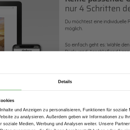
nur 4 Schritten d
Du möchtest eine individuelle
möglich.
So einfach geht es: Wähle den
Rückwand. Anschließend kanns
Zusatzveredelung auswählen.
Mithilfe unseres Konfigurators
dargestellt. Parallel erhältst d
Details
bestellen kannst.
ERHALTE 5% RABAT
Cookies
DEINE RÜCKWÄ
Zum Konfigurator
nhalte und Anzeigen zu personalisieren, Funktionen für soziale
Jetzt zum Newsletter anmel
Website zu analysieren. Außerdem geben wir Informationen zu I
r soziale Medien, Werbung und Analysen weiter. Unsere Partner