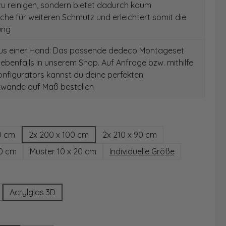
 zu reinigen, sondern bietet dadurch kaum
äche für weiteren Schmutz und erleichtert somit die
ung
aus einer Hand: Das passende dedeco Montageset
 ebenfalls in unserem Shop. Auf Anfrage bzw. mithilfe
nfigurators kannst du deine perfekten
wände auf Maß bestellen
hlen
0 cm
2x 200 x 100 cm
2x 210 x 90 cm
00 cm
Muster 10 x 20 cm
Individuelle Größe
wählen
Acrylglas 3D
Option ist zurzeit nicht verfügbar.)
ählen