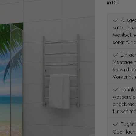
in DE
Ausgeze
satte, int
Wohlbefind
sorgt für 
Einfach
Montage m
So wird d
Vorkenntni
Langleb
wasserdich
angebracht
für Schimm
Fugenlo
Oberfläch