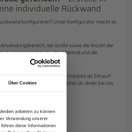
eine individuelle Rückwand
 Rückwand konfigurieren? Unser Konfigurator macht es
 Anwendungsbereich, die Größe sowie die Anzahl der
t du dein Wunschmotiv, das Material und die
 werden dir die Rückwände im Schaubild als Entwurf
u dein individuelles Angebot, welches du direkt bei uns
Über Cookies
T AUF
NDE
 Medien anbieten zu können
den.
hrer Verwendung unserer
 führen diese Informationen