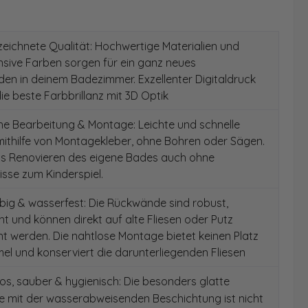
ichnete Qualität: Hochwertige Materialien und
ensive Farben sorgen für ein ganz neues
en in deinem Badezimmer. Exzellenter Digitaldruck
die beste Farbbrillanz mit 3D Optik
e Bearbeitung & Montage: Leichte und schnelle
ithilfe von Montagekleber, ohne Bohren oder Sägen.
as Renovieren des eigene Bades auch ohne
sse zum Kinderspiel.
ig & wasserfest: Die Rückwände sind robust,
t und können direkt auf alte Fliesen oder Putz
 werden. Die nahtlose Montage bietet keinen Platz
el und konserviert die darunterliegenden Fliesen
s, sauber & hygienisch: Die besonders glatte
e mit der wasserabweisenden Beschichtung ist nicht