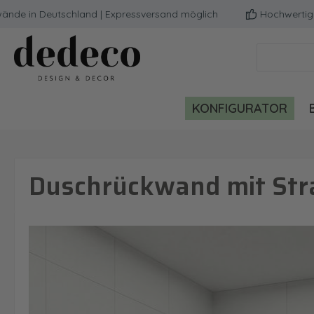
in Deutschland | Expressversand möglich
Hochwertige Qual
m Hauptinhalt springen
Zur Suche springen
Zur Hauptnavigation springen
KONFIGURATOR
Duschrückwand mit Stra
Bildergalerie überspringen