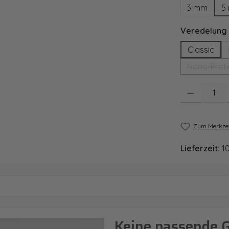
3 mm
5
Veredelung
Classic
Nano-Prote
Produkt Anzahl
Zum Merkzet
Lieferzeit:
1
Keine passende 