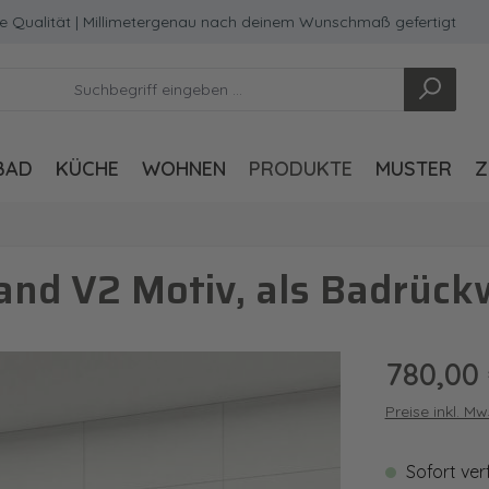
ität | Millimetergenau nach deinem Wunschmaß gefertigt
M
BAD
KÜCHE
WOHNEN
PRODUKTE
MUSTER
Z
nd V2 Motiv, als Badrück
Regulärer Pre
780,00
Preise inkl. M
Sofort ver