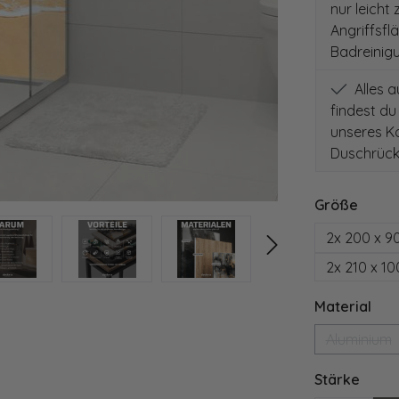
nur leicht
Angriffsfl
Badreinig
Alles 
findest du
unseres Ko
Duschrück
auswä
Größe
2x 200 x 9
2x 210 x 1
aus
Material
Aluminium
(Diese 
ausw
Stärke