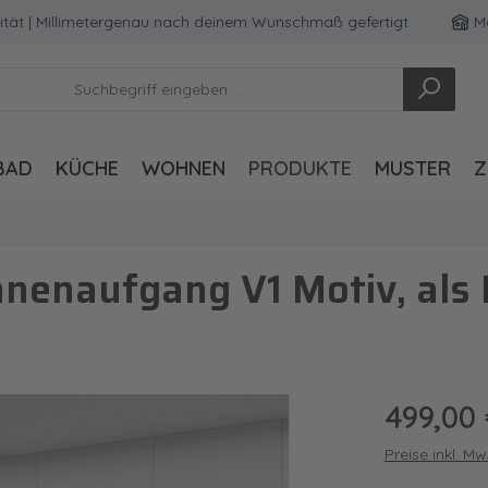
| Millimetergenau nach deinem Wunschmaß gefertigt
Made i
BAD
KÜCHE
WOHNEN
PRODUKTE
MUSTER
Z
nenaufgang V1 Motiv, al
Regulärer Pre
499,00
Preise inkl. M