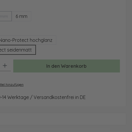
ählen
 mm
6 mm
(Diese Option ist zurzeit nicht verfügbar.)
auswählen
Nano-Protect hochglanz
ect seidenmatt
: Gib den gewünschten Wert ein oder benutze die Schaltflächen um 
In den Warenkorb
tel hinzufügen
0-14 Werktage / Versandkostenfrei in DE