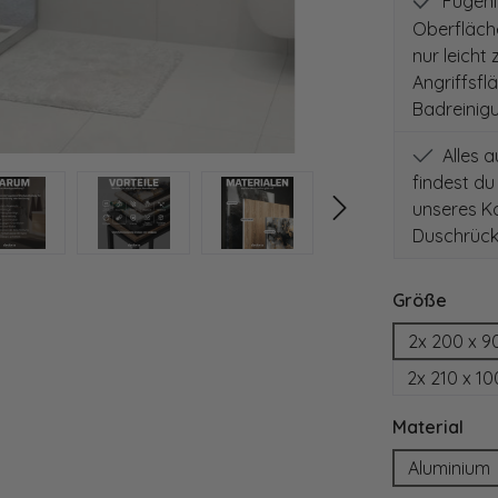
Fugenlo
Oberfläch
nur leicht
Angriffsfl
Badreinig
Alles 
findest du
unseres Ko
Duschrück
auswä
Größe
2x 200 x 9
2x 210 x 1
aus
Material
Aluminium