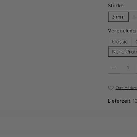
ausw
Stärke
3 mm
5
Veredelung
Classic
Nano-Prot
Produkt Anzahl
Zum Merkzet
Lieferzeit:
1