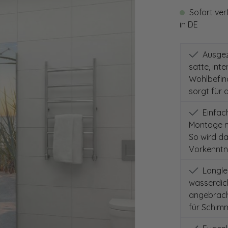
Sofort ver
in DE
Ausgeze
satte, int
Wohlbefind
sorgt für 
Einfach
Montage m
So wird d
Vorkenntni
Langleb
wasserdich
angebracht
für Schimm