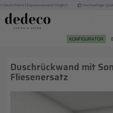
utschland | Expressversand möglich
Hochwertige Qualität 
m Hauptinhalt springen
Zur Suche springen
Zur Hauptnavigation springen
KONFIGURATOR
Duschrückwand mit Son
Fliesenersatz
Bildergalerie überspringen