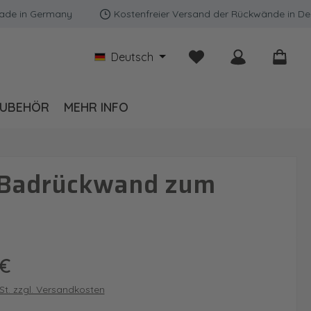
n Germany
Kostenfreier Versand der Rückwände in Deutsch
Du hast 0 Produkte auf
Deutsch
UBEHÖR
MEHR INFO
s Badrückwand zum
is:
 €
wSt. zzgl. Versandkosten