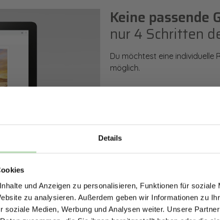
Keine passende 
nur 4 Schritten d
Du möchtest eine individuelle
möglich.
So einfach geht es: Wähle den
Rückwand. Anschließend kanns
Zusatzveredelung auswählen.
Details
Mithilfe unseres Konfigurators
ERHALTE 5% RABAT
dargestellt. Parallel erhältst d
bestellen kannst.
Cookies
DEINE RÜCKWÄ
nhalte und Anzeigen zu personalisieren, Funktionen für soziale
Jetzt zum Newsletter anmel
Website zu analysieren. Außerdem geben wir Informationen zu I
Zum Konfigurator
r soziale Medien, Werbung und Analysen weiter. Unsere Partner