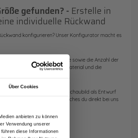
Größe gefunden? -
Erstelle in
eine individuelle Rückwand
 Rückwand konfigurieren? Unser Konfigurator macht es
 Anwendungsbereich, die Größe sowie die Anzahl der
t du dein Wunschmotiv, das Material und die
Über Cookies
 werden dir die Rückwände im Schaubild als Entwurf
T AUF
u dein individuelles Angebot, welches du direkt bei uns
NDE
 Medien anbieten zu können
den.
hrer Verwendung unserer
 führen diese Informationen