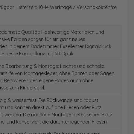
fügbar, Lieferzeit: 10-14 Werktage / Versandkostenfrei
ichnete Qualität: Hochwertige Materialien und
ensive Farben sorgen für ein ganz neues
en in deinem Badezimmer. Exzellenter Digitaldruck
die beste Farbbrillanz mit 3D Optik
e Bearbeitung & Montage: Leichte und schnelle
ithilfe von Montagekleber, ohne Bohren oder Sägen.
as Renovieren des eigene Bades auch ohne
sse zum Kinderspiel.
ig & wasserfest: Die Rückwände sind robust,
t und können direkt auf alte Fliesen oder Putz
 werden. Die nahtlose Montage bietet keinen Platz
el und konserviert die darunterliegenden Fliesen