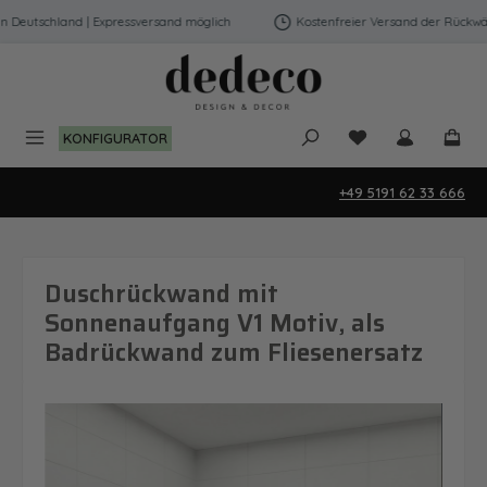
Zum Hauptinhalt springen
eutschland | Expressversand möglich
Kostenfreier Versand der Rückwände
Du hast 0 Produk
KONFIGURATOR
+49 5191 62 33 666
Duschrückwand mit
Sonnenaufgang V1 Motiv, als
Badrückwand zum Fliesenersatz
Bildergalerie überspringen