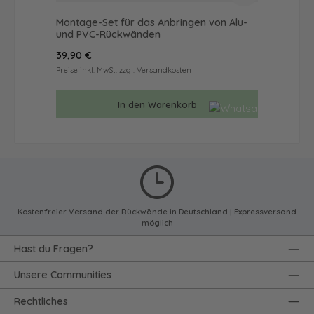
Montage-Set für das Anbringen von Alu-
Du
und PVC-Rückwänden
Mot
Regulärer Preis:
Reg
39,90 €
65
Preise inkl. MwSt. zzgl. Versandkosten
Prei
In den Warenkorb
Kostenfreier Versand der Rückwände in Deutschland | Expressversand
möglich
Hast du Fragen?
Unsere Communities
Rechtliches