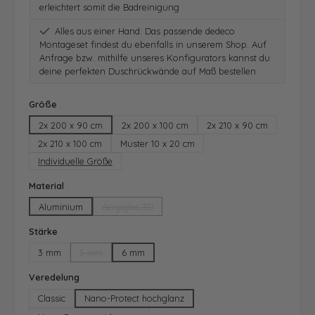
erleichtert somit die Badreinigung
Alles aus einer Hand: Das passende dedeco
Montageset findest du ebenfalls in unserem Shop. Auf
Anfrage bzw. mithilfe unseres Konfigurators kannst du
deine perfekten Duschrückwände auf Maß bestellen
auswählen
Größe
2x 200 x 90 cm
2x 200 x 100 cm
2x 210 x 90 cm
2x 210 x 100 cm
Muster 10 x 20 cm
Individuelle Größe
auswählen
Material
Aluminium
Acrylglas 3D
(Diese Option ist zurzeit nicht verfügbar.)
auswählen
Stärke
3 mm
5 mm
6 mm
(Diese Option ist zurzeit nicht verfügbar.)
auswählen
Veredelung
Classic
Nano-Protect hochglanz