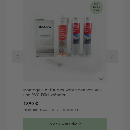
Montage-Set für das Anbringen von Alu-
Mus
und PVC-Rückwänden
& 
Regulärer Preis:
Reg
39,90 €
9,9
Preise inkl. MwSt. zzgl. Versandkosten
Prei
In den Warenkorb