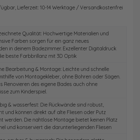
fügbar, Lieferzeit: 10-14 Werktage / Versandkostenfrei
ichnete Qualität: Hochwertige Materialien und
ensive Farben sorgen für ein ganz neues
en in deinem Badezimmer. Exzellenter Digitaldruck
die beste Farbbrillanz mit 3D Optik
e Bearbeitung & Montage: Leichte und schnelle
ithilfe von Montagekleber, ohne Bohren oder Sägen.
as Renovieren des eigene Bades auch ohne
sse zum Kinderspiel.
ig & wasserfest: Die Rückwände sind robust,
t und können direkt auf alte Fliesen oder Putz
 werden. Die nahtlose Montage bietet keinen Platz
el und konserviert die darunterliegenden Fliesen