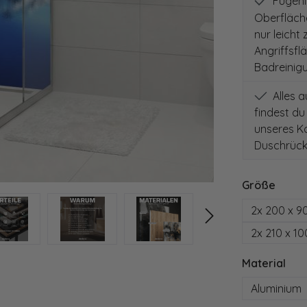
Fugenlo
Oberfläch
nur leicht
Angriffsfl
Badreinig
Alles 
findest du
unseres Ko
Duschrück
auswä
Größe
2x 200 x 9
2x 210 x 1
aus
Material
Aluminium