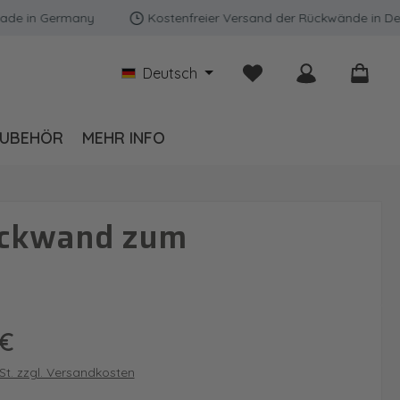
n Germany
Kostenfreier Versand der Rückwände in Deutsch
Du hast 0 Produkte auf
Deutsch
UBEHÖR
MEHR INFO
rückwand zum
is:
 €
wSt. zzgl. Versandkosten