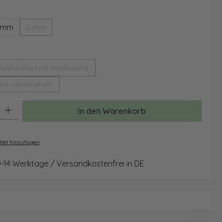
ählen
 mm
6 mm
(Diese Option ist zurzeit nicht verfügbar.)
auswählen
Nano-Protect hochglanz
(Diese Option ist zurzeit nicht verfügbar.)
ct seidenmatt
(Diese Option ist zurzeit nicht verfügbar.)
: Gib den gewünschten Wert ein oder benutze die Schaltflächen um 
In den Warenkorb
tel hinzufügen
0-14 Werktage / Versandkostenfrei in DE