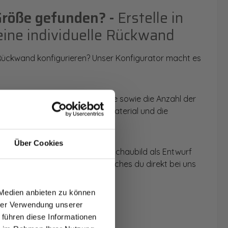
Größe gefunden? -
Erstelle in
eine individuelle Rückwand
 Rückwand konfigurieren? Unser Konfigurator macht es
 Anwendungsbereich, die Größe sowie die Anzahl der
t du dein Wunschmotiv, das Material und die
Über Cookies
 werden dir die Rückwände im Schaubild als Entwurf
T AUF
u dein individuelles Angebot, welches du direkt bei uns
NDE
 Medien anbieten zu können
den.
hrer Verwendung unserer
 führen diese Informationen