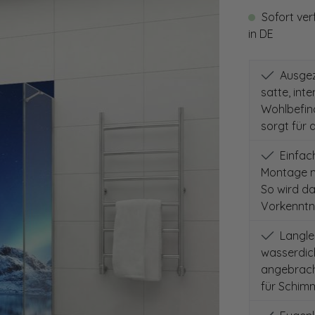
Sofort ver
in DE
Ausgeze
satte, int
Wohlbefind
sorgt für 
Einfach
Montage m
So wird d
Vorkenntni
Langleb
wasserdich
angebracht
für Schimm