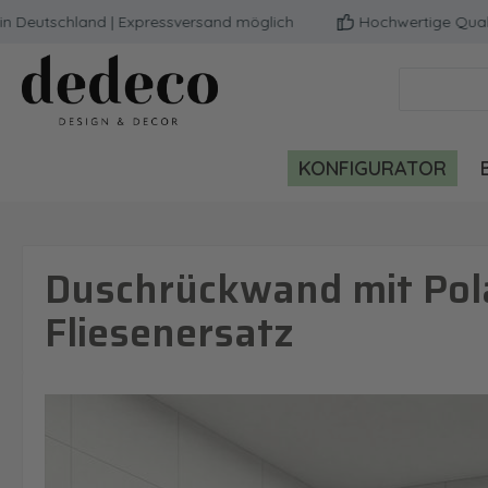
tschland | Expressversand möglich
Hochwertige Qualität |
m Hauptinhalt springen
Zur Suche springen
Zur Hauptnavigation springen
KONFIGURATOR
Duschrückwand mit Pola
Fliesenersatz
Bildergalerie überspringen