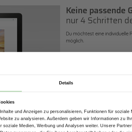
Keine passende 
nur 4 Schritten d
Du möchtest eine individuelle
möglich.
So einfach geht es: Wähle den
Rückwand. Anschließend kanns
Zusatzveredelung auswählen.
Details
Mithilfe unseres Konfigurators
ERHALTE 5% RABAT
dargestellt. Parallel erhältst d
bestellen kannst.
Cookies
DEINE RÜCKWÄ
nhalte und Anzeigen zu personalisieren, Funktionen für soziale
Jetzt zum Newsletter anmel
Website zu analysieren. Außerdem geben wir Informationen zu I
Zum Konfigurator
r soziale Medien, Werbung und Analysen weiter. Unsere Partner