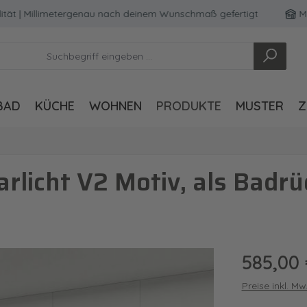
 Millimetergenau nach deinem Wunschmaß gefertigt
Made i
BAD
KÜCHE
WOHNEN
PRODUKTE
MUSTER
Z
rlicht V2 Motiv, als Bad
Regulärer Pre
585,00
Preise inkl. M