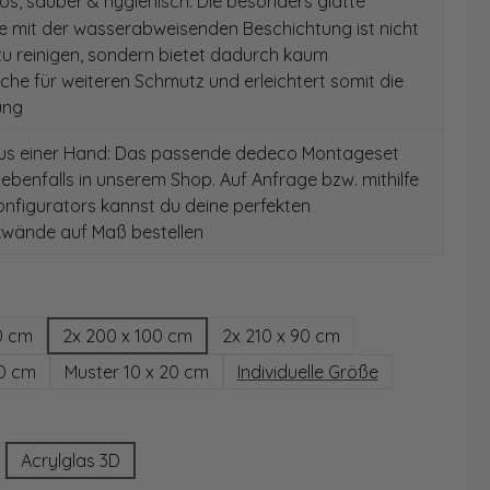
s, sauber & hygienisch: Die besonders glatte
e mit der wasserabweisenden Beschichtung ist nicht
 zu reinigen, sondern bietet dadurch kaum
äche für weiteren Schmutz und erleichtert somit die
ung
aus einer Hand: Das passende dedeco Montageset
 ebenfalls in unserem Shop. Auf Anfrage bzw. mithilfe
nfigurators kannst du deine perfekten
wände auf Maß bestellen
hlen
0 cm
2x 200 x 100 cm
2x 210 x 90 cm
00 cm
Muster 10 x 20 cm
Individuelle Größe
wählen
Acrylglas 3D