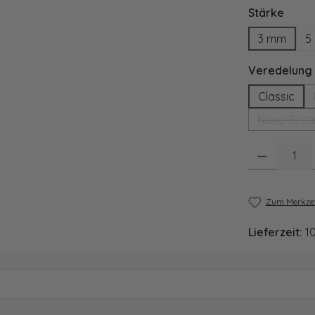
ausw
Stärke
3 mm
5
Veredelung
Classic
Nano-Prote
Produkt Anzahl
Zum Merkzet
Lieferzeit:
1