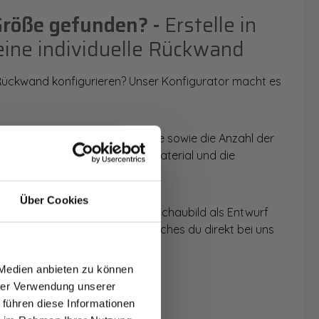
Größe gefunden? -
Erstelle in
eine individuelle Rückwand
 Rückwand konfigurieren? Unser Konfigurator macht es
 Anwendungsbereich, die Größe sowie die Anzahl der
t du dein Wunschmotiv, das Material und die
Über Cookies
 werden dir die Rückwände im Schaubild als Entwurf
T AUF
u dein individuelles Angebot, welches du direkt bei uns
NDE
 Medien anbieten zu können
den.
hrer Verwendung unserer
 führen diese Informationen