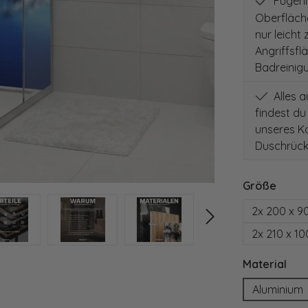
Fugenlo
Oberfläch
nur leicht
Angriffsfl
Badreinig
Alles 
findest du
unseres Ko
Duschrück
auswä
Größe
2x 200 x 9
2x 210 x 1
aus
Material
Aluminium