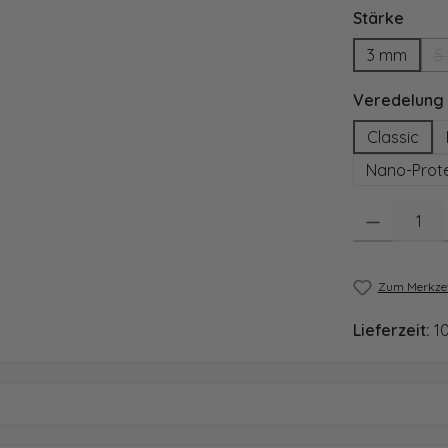
ausw
Stärke
3 mm
5
Veredelung
Classic
Nano-Prote
Produkt Anzahl
Zum Merkzet
Lieferzeit:
1