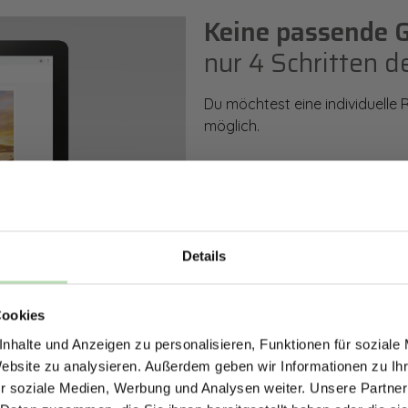
Keine passende 
nur 4 Schritten d
Du möchtest eine individuelle
möglich.
So einfach geht es: Wähle den
Rückwand. Anschließend kanns
Zusatzveredelung auswählen.
Details
Mithilfe unseres Konfigurators
ERHALTE 5% RABAT
dargestellt. Parallel erhältst d
bestellen kannst.
Cookies
DEINE RÜCKWÄ
nhalte und Anzeigen zu personalisieren, Funktionen für soziale
Jetzt zum Newsletter anmel
Website zu analysieren. Außerdem geben wir Informationen zu I
Zum Konfigurator
r soziale Medien, Werbung und Analysen weiter. Unsere Partner