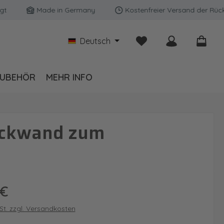
Made in Germany
Kostenfreier Versand der Rückwänd
Du hast 0 Produkte auf
Deutsch
UBEHÖR
MEHR INFO
rückwand zum
is:
 €
wSt. zzgl. Versandkosten