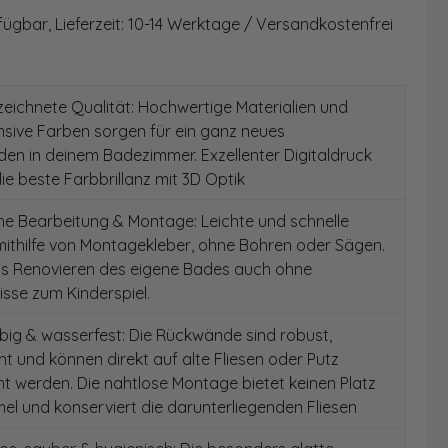
fügbar, Lieferzeit: 10-14 Werktage / Versandkostenfrei
ichnete Qualität: Hochwertige Materialien und
ensive Farben sorgen für ein ganz neues
en in deinem Badezimmer. Exzellenter Digitaldruck
die beste Farbbrillanz mit 3D Optik
e Bearbeitung & Montage: Leichte und schnelle
ithilfe von Montagekleber, ohne Bohren oder Sägen.
as Renovieren des eigene Bades auch ohne
sse zum Kinderspiel.
ig & wasserfest: Die Rückwände sind robust,
t und können direkt auf alte Fliesen oder Putz
 werden. Die nahtlose Montage bietet keinen Platz
el und konserviert die darunterliegenden Fliesen