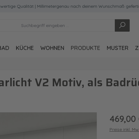
e Qualität | Millimetergenau nach deinem Wunschmaß gefertigt
BAD
KÜCHE
WOHNEN
PRODUKTE
MUSTER
Z
rlicht V2 Motiv, als Bad
Regulärer Pre
469,00
Preise inkl. M