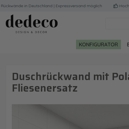
wände in Deutschland | Expressversand möglich
Hochwertig
m Hauptinhalt springen
Zur Suche springen
Zur Hauptnavigation springen
KONFIGURATOR
Duschrückwand mit Pola
Fliesenersatz
Bildergalerie überspringen