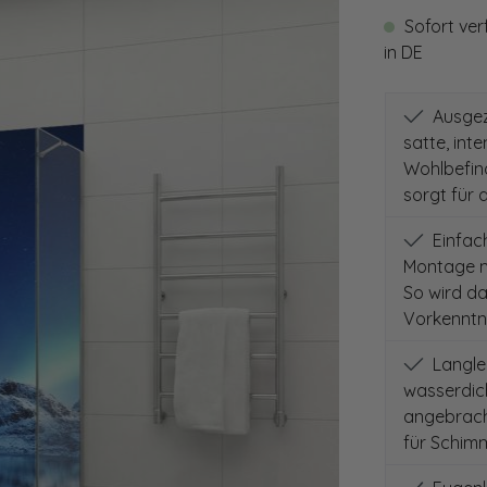
Sofort ver
in DE
Ausgeze
satte, int
Wohlbefind
sorgt für 
Einfach
Montage m
So wird d
Vorkenntni
Langleb
wasserdich
angebracht
für Schimm