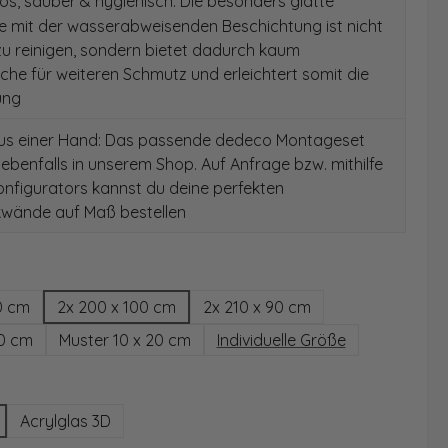
s, sauber & hygienisch: Die besonders glatte
e mit der wasserabweisenden Beschichtung ist nicht
 zu reinigen, sondern bietet dadurch kaum
äche für weiteren Schmutz und erleichtert somit die
ung
aus einer Hand: Das passende dedeco Montageset
 ebenfalls in unserem Shop. Auf Anfrage bzw. mithilfe
nfigurators kannst du deine perfekten
wände auf Maß bestellen
hlen
0 cm
2x 200 x 100 cm
2x 210 x 90 cm
00 cm
Muster 10 x 20 cm
Individuelle Größe
wählen
Acrylglas 3D