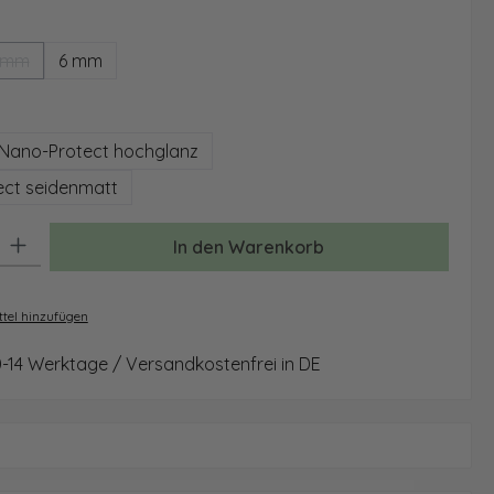
ählen
 mm
6 mm
(Diese Option ist zurzeit nicht verfügbar.)
auswählen
Nano-Protect hochglanz
ct seidenmatt
: Gib den gewünschten Wert ein oder benutze die Schaltflächen um 
In den Warenkorb
tel hinzufügen
0-14 Werktage / Versandkostenfrei in DE