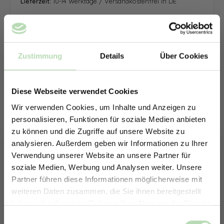
Lieferzeit:
10-14 Werktage / Versandkostenfrei in DE
Zustimmung
Details
Über Cookies
Diese Webseite verwendet Cookies
Wir verwenden Cookies, um Inhalte und Anzeigen zu
personalisieren, Funktionen für soziale Medien anbieten
zu können und die Zugriffe auf unsere Website zu
analysieren. Außerdem geben wir Informationen zu Ihrer
Verwendung unserer Website an unsere Partner für
soziale Medien, Werbung und Analysen weiter. Unsere
Partner führen diese Informationen möglicherweise mit
ERHALTE 5% RABATT AUF
weiteren Daten zusammen, die Sie ihnen bereitgestellt
DEINE RÜCKWÄNDE
haben oder die sie im Rahmen Ihrer Nutzung der Dienste
Jetzt zum Newsletter anmelden.
gesammelt haben.
Keine passende Größe gefunden? -
Einwilligungsauswahl