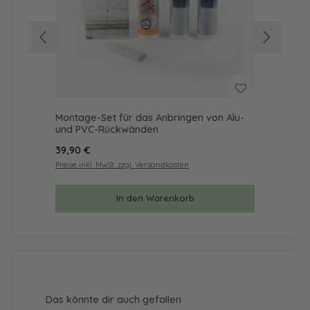
Montage-Set für das Anbringen von Alu-
Mus
und PVC-Rückwänden
& 
Regulärer Preis:
Reg
39,90 €
9,9
Preise inkl. MwSt. zzgl. Versandkosten
Prei
In den Warenkorb
Produktgalerie überspringen
Das könnte dir auch gefallen