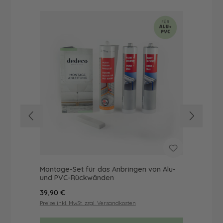
Montage-Set für das Anbringen von Alu-
Dus
und PVC-Rückwänden
Ba
Regulärer Preis:
Reg
39,90 €
68
Preise inkl. MwSt. zzgl. Versandkosten
Prei