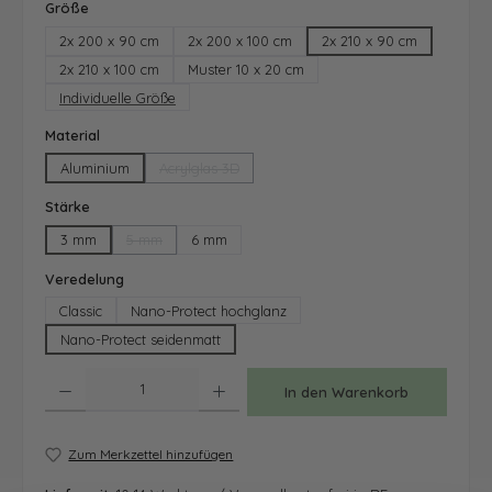
auswählen
Größe
2x 200 x 90 cm
2x 200 x 100 cm
2x 210 x 90 cm
2x 210 x 100 cm
Muster 10 x 20 cm
Individuelle Größe
auswählen
Material
Aluminium
Acrylglas 3D
(Diese Option ist zurzeit nicht verfügbar.)
auswählen
Stärke
3 mm
5 mm
6 mm
(Diese Option ist zurzeit nicht verfügbar.)
auswählen
Veredelung
Classic
Nano-Protect hochglanz
Nano-Protect seidenmatt
Produkt Anzahl: Gib den gewünschten Wert ein oder benutze die Schaltfläche
In den Warenkorb
Zum Merkzettel hinzufügen