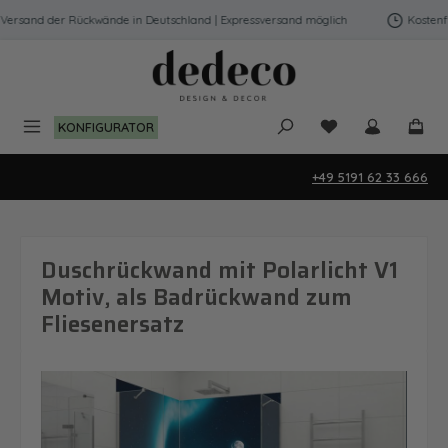
Zum Hauptinhalt springen
ersand der Rückwände in Deutschland | Expressversand möglich
Kostenfre
Du hast 0 Produk
KONFIGURATOR
+49 5191 62 33 666
Duschrückwand mit Polarlicht V1
Motiv, als Badrückwand zum
Fliesenersatz
Bildergalerie überspringen