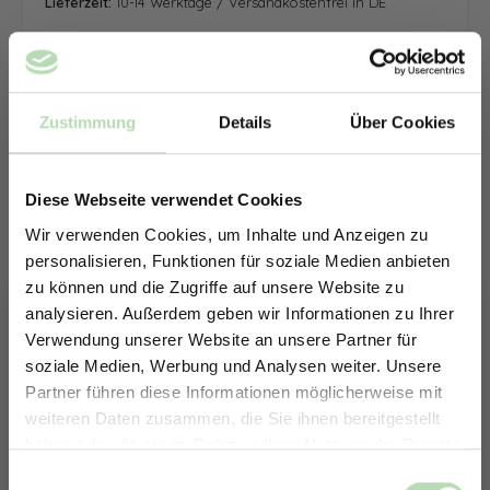
Lieferzeit:
10-14 Werktage / Versandkostenfrei in DE
Zustimmung
Details
Über Cookies
Diese Webseite verwendet Cookies
Wir verwenden Cookies, um Inhalte und Anzeigen zu
personalisieren, Funktionen für soziale Medien anbieten
zu können und die Zugriffe auf unsere Website zu
analysieren. Außerdem geben wir Informationen zu Ihrer
Verwendung unserer Website an unsere Partner für
soziale Medien, Werbung und Analysen weiter. Unsere
Partner führen diese Informationen möglicherweise mit
ERHALTE 5% RABATT AUF
weiteren Daten zusammen, die Sie ihnen bereitgestellt
DEINE RÜCKWÄNDE
haben oder die sie im Rahmen Ihrer Nutzung der Dienste
Jetzt zum Newsletter anmelden.
gesammelt haben.
Keine passende Größe gefunden? -
Einwilligungsauswahl