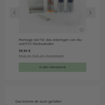
Montage-Set für das Anbringen von Alu-
Mus
und PVC-Rückwänden
& 
Regulärer Preis:
Reg
39,90 €
9,9
Preise inkl. MwSt. zzgl. Versandkosten
Prei
In den Warenkorb
Produktgalerie überspringen
Das könnte dir auch gefallen