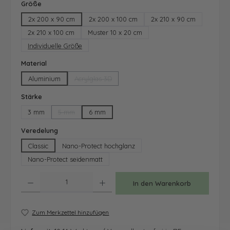
auswählen
Größe
2x 200 x 90 cm
2x 200 x 100 cm
2x 210 x 90 cm
2x 210 x 100 cm
Muster 10 x 20 cm
Individuelle Größe
auswählen
Material
Aluminium
Acrylglas 3D
(Diese Option ist zurzeit nicht verfügbar.)
auswählen
Stärke
3 mm
5 mm
6 mm
(Diese Option ist zurzeit nicht verfügbar.)
auswählen
Veredelung
Classic
Nano-Protect hochglanz
Nano-Protect seidenmatt
Produkt Anzahl: Gib den gewünschten Wert ein oder benutze die Schaltfläche
In den Warenkorb
Zum Merkzettel hinzufügen