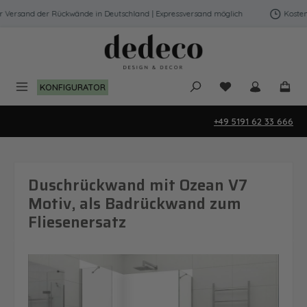
Zum Hauptinhalt springen
Versand der Rückwände in Deutschland | Expressversand möglich
Kostenfr
Du hast 0 Produk
KONFIGURATOR
+49 5191 62 33 666
Duschrückwand mit Ozean V7
Motiv, als Badrückwand zum
Fliesenersatz
Bildergalerie überspringen