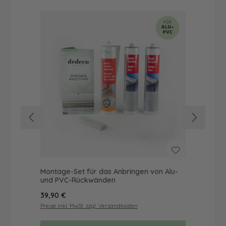
Montage-Set für das Anbringen von Alu-
Dus
und PVC-Rückwänden
Ba
Regulärer Preis:
Reg
39,90 €
19,
Preise inkl. MwSt. zzgl. Versandkosten
Prei