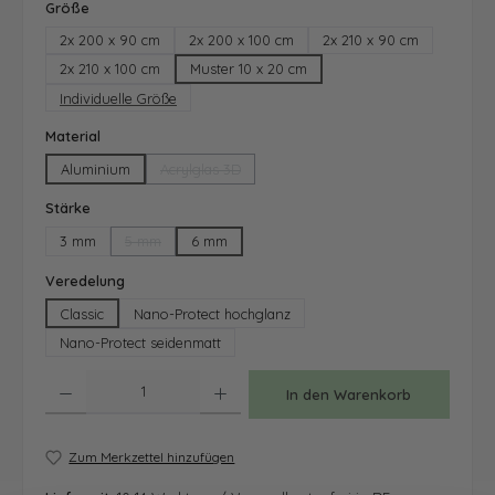
auswählen
Größe
2x 200 x 90 cm
2x 200 x 100 cm
2x 210 x 90 cm
2x 210 x 100 cm
Muster 10 x 20 cm
Individuelle Größe
auswählen
Material
Aluminium
Acrylglas 3D
(Diese Option ist zurzeit nicht verfügbar.)
auswählen
Stärke
3 mm
5 mm
6 mm
(Diese Option ist zurzeit nicht verfügbar.)
auswählen
Veredelung
Classic
Nano-Protect hochglanz
Nano-Protect seidenmatt
Produkt Anzahl: Gib den gewünschten Wert ein oder benutze die Schaltfläche
In den Warenkorb
Zum Merkzettel hinzufügen