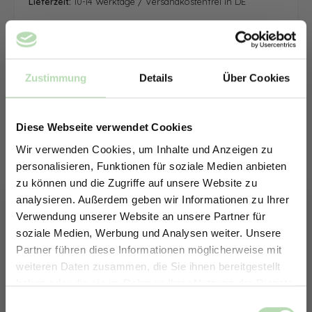
Lieferzeit:
10-14 Werktage / Versandkostenfrei in DE
Zustimmung
Details
Über Cookies
Diese Webseite verwendet Cookies
Wir verwenden Cookies, um Inhalte und Anzeigen zu
personalisieren, Funktionen für soziale Medien anbieten
zu können und die Zugriffe auf unsere Website zu
analysieren. Außerdem geben wir Informationen zu Ihrer
Verwendung unserer Website an unsere Partner für
soziale Medien, Werbung und Analysen weiter. Unsere
Partner führen diese Informationen möglicherweise mit
ERHALTE 5% RABATT AUF
weiteren Daten zusammen, die Sie ihnen bereitgestellt
DEINE RÜCKWÄNDE
haben oder die sie im Rahmen Ihrer Nutzung der Dienste
Jetzt zum Newsletter anmelden.
gesammelt haben.
Keine passende Größe gefunden? -
Einwilligungsauswahl