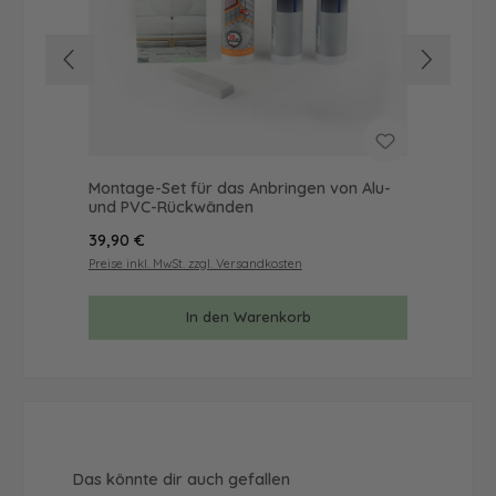
Montage-Set für das Anbringen von Alu-
Mus
und PVC-Rückwänden
& 
Regulärer Preis:
Reg
39,90 €
9,9
Preise inkl. MwSt. zzgl. Versandkosten
Prei
In den Warenkorb
Produktgalerie überspringen
Das könnte dir auch gefallen