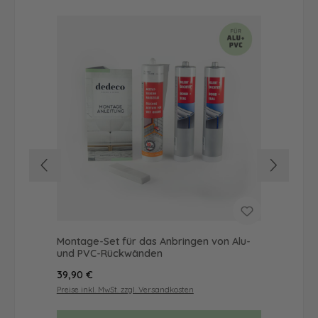
Montage-Set für das Anbringen von Alu-
Dus
und PVC-Rückwänden
Ba
Regulärer Preis:
Reg
39,90 €
19,
Preise inkl. MwSt. zzgl. Versandkosten
Prei