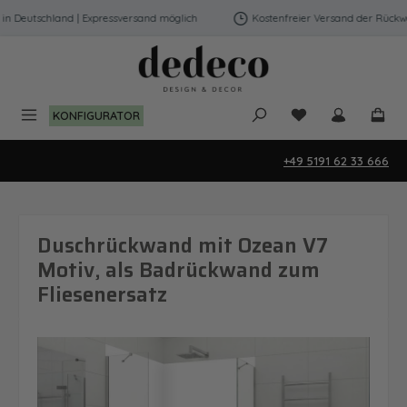
Zum Hauptinhalt springen
 Deutschland | Expressversand möglich
Kostenfreier Versand der Rückwänd
Du hast 0 Produk
KONFIGURATOR
+49 5191 62 33 666
Duschrückwand mit Ozean V7
Motiv, als Badrückwand zum
Fliesenersatz
Bildergalerie überspringen