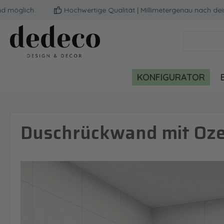
glich
Hochwertige Qualität | Millimetergenau nach deinem
m Hauptinhalt springen
Zur Suche springen
Zur Hauptnavigation springen
KONFIGURATOR
Duschrückwand mit Oze
Bildergalerie überspringen