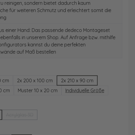
 zu reinigen, sondern bietet dadurch kaum
äche für weiteren Schmutz und erleichtert somit die
ung
aus einer Hand: Das passende dedeco Montageset
 ebenfalls in unserem Shop. Auf Anfrage bzw. mithilfe
nfigurators kannst du deine perfekten
wände auf Maß bestellen
hlen
0 cm
2x 200 x 100 cm
2x 210 x 90 cm
00 cm
Muster 10 x 20 cm
Individuelle Größe
wählen
Acrylglas 3D
(Diese Option ist zurzeit nicht verfügbar.)
ählen