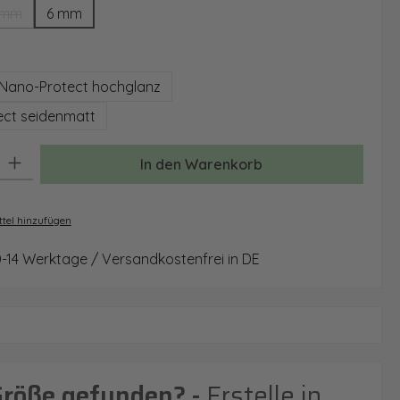
 mm
6 mm
(Diese Option ist zurzeit nicht verfügbar.)
auswählen
Nano-Protect hochglanz
ct seidenmatt
: Gib den gewünschten Wert ein oder benutze die Schaltflächen um 
In den Warenkorb
tel hinzufügen
0-14 Werktage / Versandkostenfrei in DE
Größe gefunden? -
Erstelle in