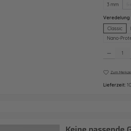
3 mm
5
Veredelung
Classic
Nano-Prote
Produkt Anzahl
Zum Merkzet
Lieferzeit:
1
Keine passende 