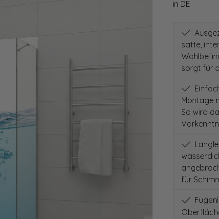
in DE
Ausgeze
satte, int
Wohlbefind
sorgt für 
Einfach
Montage m
So wird d
Vorkenntni
Langleb
wasserdich
angebracht
für Schimm
Fugenlo
Oberfläch