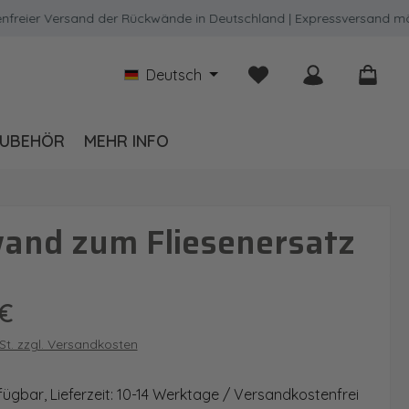
er Versand der Rückwände in Deutschland | Expressversand möglic
Du hast 0 Produkte auf
Deutsch
UBEHÖR
MEHR INFO
and zum Fliesenersatz
is:
€
wSt. zzgl. Versandkosten
fügbar, Lieferzeit: 10-14 Werktage / Versandkostenfrei