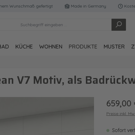
 Wunschmaß gefertigt
Made in Germany
Kostenfrei
BAD
KÜCHE
WOHNEN
PRODUKTE
MUSTER
Z
an V7 Motiv, als Badrückw
Regulärer Pre
659,00 
Preise inkl. M
Sofort ver