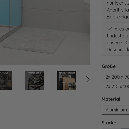
nur leicht
Angriffsfl
Badreinig
Alles 
findest du
unseres Ko
Duschrück
auswä
Größe
2x 200 x 9
2x 210 x 1
aus
Material
Aluminium
ausw
Stärke