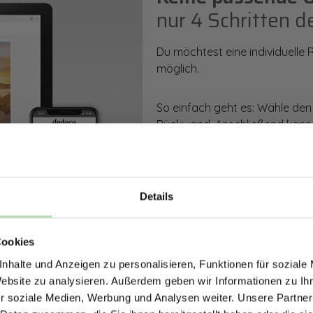
nur 4 Schritten d
Du möchtest eine individuelle
möglich.
So einfach geht es: Wähle den
Rückwand. Anschließend kanns
Zusatzveredelung auswählen.
Mithilfe unseres Konfigurators
dargestellt. Parallel erhältst d
Details
bestellen kannst.
ERHALTE 5% RABAT
Cookies
DEINE RÜCKWÄ
Zum Konfigurator
nhalte und Anzeigen zu personalisieren, Funktionen für soziale
Jetzt zum Newsletter anmel
Website zu analysieren. Außerdem geben wir Informationen zu I
r soziale Medien, Werbung und Analysen weiter. Unsere Partner