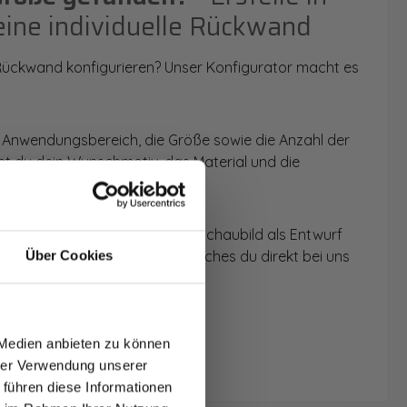
eine individuelle Rückwand
 Rückwand konfigurieren? Unser Konfigurator macht es
 Anwendungsbereich, die Größe sowie die Anzahl der
t du dein Wunschmotiv, das Material und die
 werden dir die Rückwände im Schaubild als Entwurf
u dein individuelles Angebot, welches du direkt bei uns
Über Cookies
T AUF
NDE
 Medien anbieten zu können
den.
hrer Verwendung unserer
 führen diese Informationen