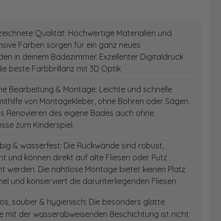
ichnete Qualität: Hochwertige Materialien und
ensive Farben sorgen für ein ganz neues
en in deinem Badezimmer. Exzellenter Digitaldruck
die beste Farbbrillanz mit 3D Optik
e Bearbeitung & Montage: Leichte und schnelle
ithilfe von Montagekleber, ohne Bohren oder Sägen.
as Renovieren des eigene Bades auch ohne
sse zum Kinderspiel.
ig & wasserfest: Die Rückwände sind robust,
t und können direkt auf alte Fliesen oder Putz
 werden. Die nahtlose Montage bietet keinen Platz
el und konserviert die darunterliegenden Fliesen
s, sauber & hygienisch: Die besonders glatte
e mit der wasserabweisenden Beschichtung ist nicht