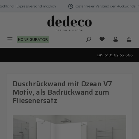
Zum Hauptinhalt springen
hland | Expressversand möglich
Kostenfreier Versand der Rückwände in D
Du hast 0 Produk
KONFIGURATOR
+49 5191 62 33 666
Duschrückwand mit Ozean V7
Motiv, als Badrückwand zum
Fliesenersatz
Bildergalerie überspringen