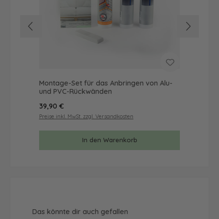
Montage-Set für das Anbringen von Alu-
Mus
und PVC-Rückwänden
& 
Regulärer Preis:
Reg
39,90 €
9,9
Preise inkl. MwSt. zzgl. Versandkosten
Prei
In den Warenkorb
Produktgalerie überspringen
Das könnte dir auch gefallen