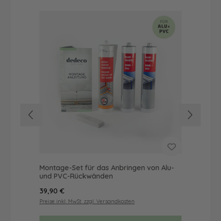
Montage-Set für das Anbringen von Alu-
Dus
und PVC-Rückwänden
Ba
Regulärer Preis:
Reg
39,90 €
19,
Preise inkl. MwSt. zzgl. Versandkosten
Prei