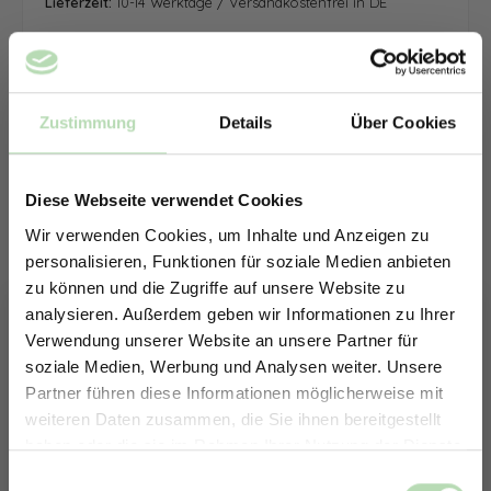
Lieferzeit:
10-14 Werktage / Versandkostenfrei in DE
Zustimmung
Details
Über Cookies
Diese Webseite verwendet Cookies
Wir verwenden Cookies, um Inhalte und Anzeigen zu
personalisieren, Funktionen für soziale Medien anbieten
zu können und die Zugriffe auf unsere Website zu
analysieren. Außerdem geben wir Informationen zu Ihrer
Verwendung unserer Website an unsere Partner für
soziale Medien, Werbung und Analysen weiter. Unsere
Partner führen diese Informationen möglicherweise mit
ERHALTE 5% RABATT AUF
weiteren Daten zusammen, die Sie ihnen bereitgestellt
DEINE RÜCKWÄNDE
haben oder die sie im Rahmen Ihrer Nutzung der Dienste
Jetzt zum Newsletter anmelden.
gesammelt haben.
Keine passende Größe gefunden? -
Einwilligungsauswahl