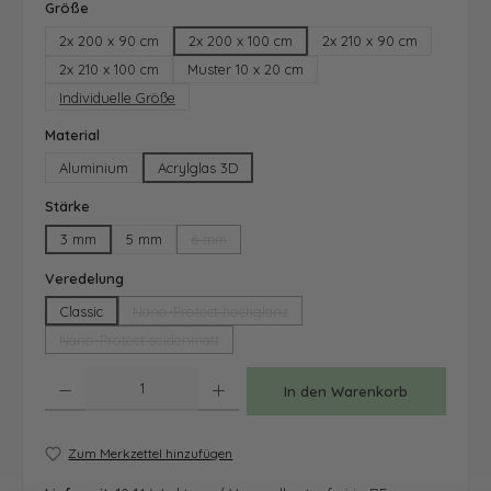
auswählen
Größe
2x 200 x 90 cm
2x 200 x 100 cm
2x 210 x 90 cm
2x 210 x 100 cm
Muster 10 x 20 cm
Individuelle Größe
auswählen
Material
Aluminium
Acrylglas 3D
auswählen
Stärke
3 mm
5 mm
6 mm
(Diese Option ist zurzeit nicht verfügbar.)
auswählen
Veredelung
Classic
Nano-Protect hochglanz
(Diese Option ist zurzeit nicht verfügbar.)
Nano-Protect seidenmatt
(Diese Option ist zurzeit nicht verfügbar.)
Produkt Anzahl: Gib den gewünschten Wert ein oder benutze die Schaltfläche
In den Warenkorb
Zum Merkzettel hinzufügen