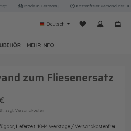
Made in Germany
Kostenfreier Versand der Rückwän
Du hast 0 Produkte auf
Deutsch
UBEHÖR
MEHR INFO
and zum Fliesenersatz
is:
 €
wSt. zzgl. Versandkosten
fügbar, Lieferzeit: 10-14 Werktage / Versandkostenfrei