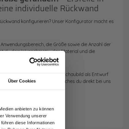
eine individuelle Rückwand
 Rückwand konfigurieren? Unser Konfigurator macht es
 Anwendungsbereich, die Größe sowie die Anzahl der
t du dein Wunschmotiv, das Material und die
 werden dir die Rückwände im Schaubild als Entwurf
u dein individuelles Angebot, welches du direkt bei uns
Über Cookies
T AUF
NDE
 Medien anbieten zu können
den.
hrer Verwendung unserer
 führen diese Informationen