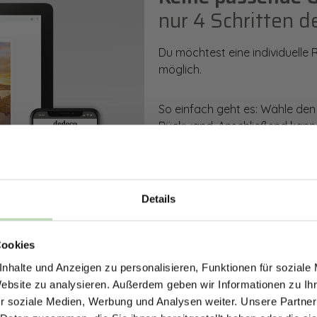
nur 4 Schritten d
Du möchtest eine individuelle
möglich.
So einfach geht es: Wähle den
Rückwand. Anschließend kanns
Zusatzveredelung auswählen.
Mithilfe unseres Konfigurators
dargestellt. Parallel erhältst d
Details
bestellen kannst.
ERHALTE 5% RABAT
Cookies
DEINE RÜCKWÄ
Zum Konfigurator
nhalte und Anzeigen zu personalisieren, Funktionen für soziale
Jetzt zum Newsletter anmel
Website zu analysieren. Außerdem geben wir Informationen zu I
r soziale Medien, Werbung und Analysen weiter. Unsere Partner