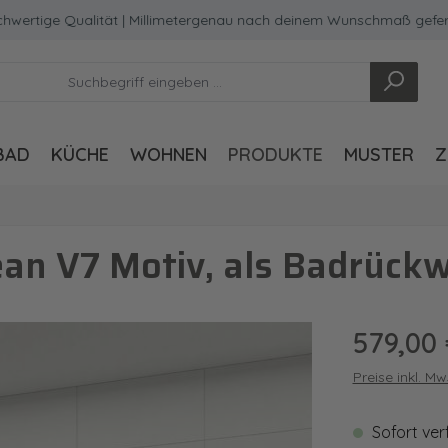
ge Qualität | Millimetergenau nach deinem Wunschmaß gefertigt
BAD
KÜCHE
WOHNEN
PRODUKTE
MUSTER
Z
an V7 Motiv, als Badrückw
Regulärer Pre
579,00
Preise inkl. M
Sofort ver