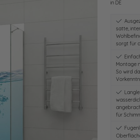
in DE
Ausgeze
satte, int
Wohlbefind
sorgt für 
Einfach
Montage m
So wird d
Vorkenntni
Langleb
wasserdich
angebracht
für Schimm
Fugenlo
Oberfläch