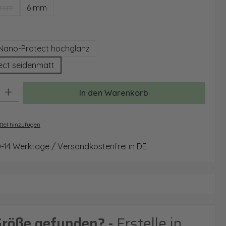
 mm
6 mm
(Diese Option ist zurzeit nicht verfügbar.)
auswählen
Nano-Protect hochglanz
ect seidenmatt
: Gib den gewünschten Wert ein oder benutze die Schaltflächen um 
In den Warenkorb
tel hinzufügen
0-14 Werktage / Versandkostenfrei in DE
Größe gefunden? -
Erstelle in