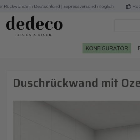
ckwände in Deutschland | Expressversand möglich
Hochwerti
m Hauptinhalt springen
Zur Suche springen
Zur Hauptnavigation springen
KONFIGURATOR
Duschrückwand mit Oze
Bildergalerie überspringen