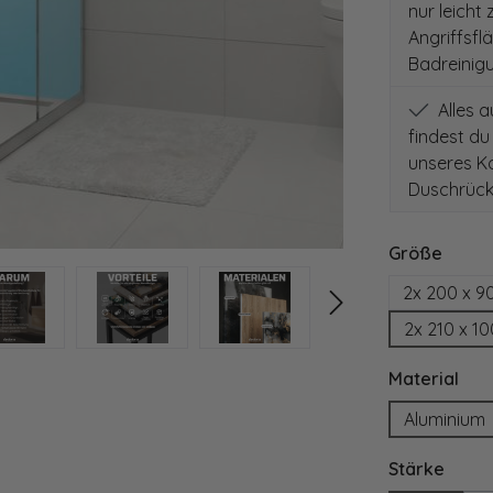
nur leicht
Angriffsfl
Badreinig
Alles 
findest du
unseres Ko
Duschrück
auswä
Größe
2x 200 x 9
2x 210 x 1
aus
Material
Aluminium
ausw
Stärke