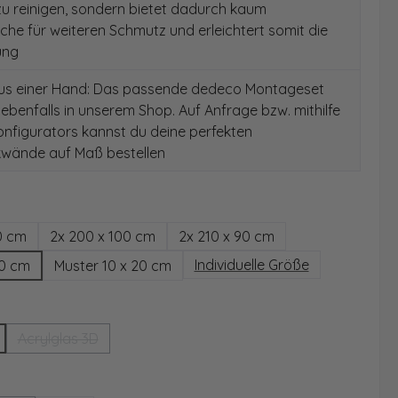
 zu reinigen, sondern bietet dadurch kaum
äche für weiteren Schmutz und erleichtert somit die
ung
aus einer Hand: Das passende dedeco Montageset
 ebenfalls in unserem Shop. Auf Anfrage bzw. mithilfe
nfigurators kannst du deine perfekten
wände auf Maß bestellen
hlen
0 cm
2x 200 x 100 cm
2x 210 x 90 cm
Individuelle Größe
00 cm
Muster 10 x 20 cm
wählen
Acrylglas 3D
(Diese Option ist zurzeit nicht verfügbar.)
ählen