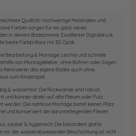
ichnete Qualität: Hochwertige Materialien und
ensive Farben sorgen für ein ganz neues
en in deinem Badezimmer. Exzellenter Digitaldruck
die beste Farbbrillanz mit 3D Optik
e Bearbeitung & Montage: Leichte und schnelle
ithilfe von Montagekleber, ohne Bohren oder Sägen.
as Renovieren des eigene Bades auch ohne
sse zum Kinderspiel.
ig & wasserfest: Die Rückwände sind robust,
t und können direkt auf alte Fliesen oder Putz
 werden. Die nahtlose Montage bietet keinen Platz
el und konserviert die darunterliegenden Fliesen
s, sauber & hygienisch: Die besonders glatte
e mit der wasserabweisenden Beschichtung ist nicht