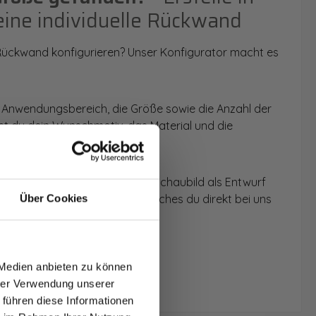
eine individuelle Rückwand
 Rückwand konfigurieren? Unser Konfigurator macht es
 Anwendungsbereich, die Größe sowie die Anzahl der
t du dein Wunschmotiv, das Material und die
 werden dir die Rückwände im Schaubild als Entwurf
u dein individuelles Angebot, welches du direkt bei uns
Über Cookies
T AUF
NDE
 Medien anbieten zu können
den.
hrer Verwendung unserer
 führen diese Informationen