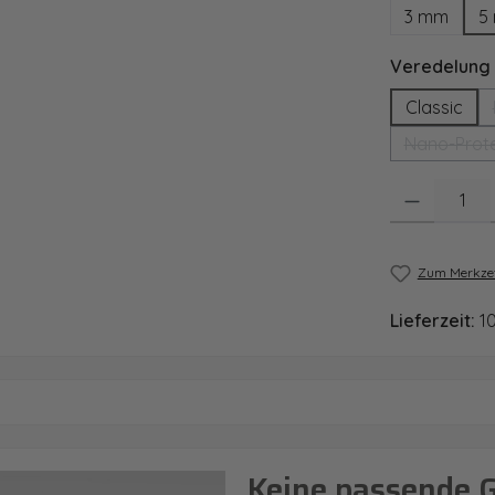
3 mm
5
Veredelung
Classic
Nano-Prote
Produkt Anzahl
Zum Merkzet
Lieferzeit:
1
Keine passende 