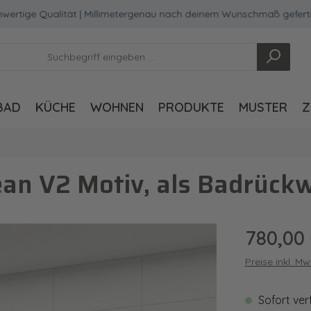
e Qualität | Millimetergenau nach deinem Wunschmaß gefertigt
BAD
KÜCHE
WOHNEN
PRODUKTE
MUSTER
Z
an V2 Motiv, als Badrück
Regulärer Pre
780,00
Preise inkl. M
Sofort ver