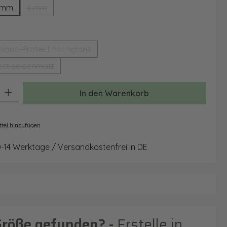
 mm
6 mm
(Diese Option ist zurzeit nicht verfügbar.)
auswählen
Nano-Protect hochglanz
(Diese Option ist zurzeit nicht verfügbar.)
ct seidenmatt
(Diese Option ist zurzeit nicht verfügbar.)
: Gib den gewünschten Wert ein oder benutze die Schaltflächen um 
In den Warenkorb
tel hinzufügen
0-14 Werktage / Versandkostenfrei in DE
Größe gefunden? -
Erstelle in