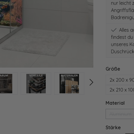
nur leicht
Angriffsfl
Badreinig
Alles 
findest du
unseres Ko
Duschrück
auswä
Größe
2x 200 x 9
2x 210 x 1
aus
Material
Aluminium
(Diese 
ausw
Stärke