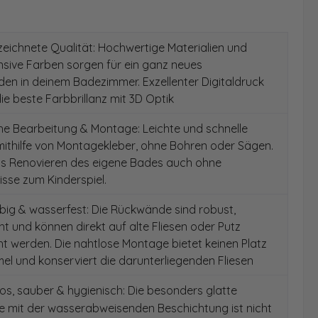
ichnete Qualität: Hochwertige Materialien und
ensive Farben sorgen für ein ganz neues
en in deinem Badezimmer. Exzellenter Digitaldruck
die beste Farbbrillanz mit 3D Optik
e Bearbeitung & Montage: Leichte und schnelle
ithilfe von Montagekleber, ohne Bohren oder Sägen.
as Renovieren des eigene Bades auch ohne
sse zum Kinderspiel.
ig & wasserfest: Die Rückwände sind robust,
t und können direkt auf alte Fliesen oder Putz
 werden. Die nahtlose Montage bietet keinen Platz
el und konserviert die darunterliegenden Fliesen
s, sauber & hygienisch: Die besonders glatte
e mit der wasserabweisenden Beschichtung ist nicht