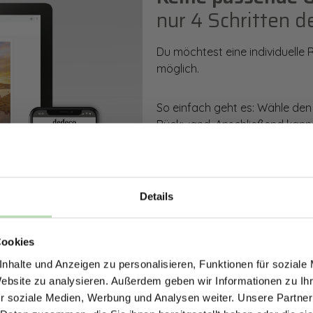
nur 4 Schritten d
Du möchtest eine individuelle
möglich.
So einfach geht es: Wähle den
Rückwand. Anschließend kanns
Zusatzveredelung auswählen.
Mithilfe unseres Konfigurators
dargestellt. Parallel erhältst d
Details
bestellen kannst.
ERHALTE 5% RABAT
Cookies
DEINE RÜCKWÄ
Zum Konfigurator
nhalte und Anzeigen zu personalisieren, Funktionen für soziale
Jetzt zum Newsletter anmel
Website zu analysieren. Außerdem geben wir Informationen zu I
r soziale Medien, Werbung und Analysen weiter. Unsere Partner