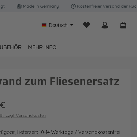
Made in Germany
Kostenfreier Versand der Rückwänd
Du hast 0 Produkte auf
Deutsch
UBEHÖR
MEHR INFO
wand zum Fliesenersatz
is:
 €
wSt. zzgl. Versandkosten
fügbar, Lieferzeit: 10-14 Werktage / Versandkostenfrei