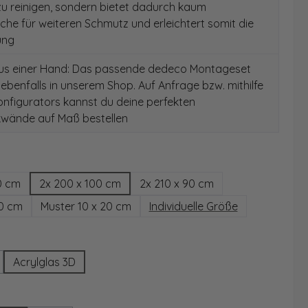
 zu reinigen, sondern bietet dadurch kaum
äche für weiteren Schmutz und erleichtert somit die
ung
aus einer Hand: Das passende dedeco Montageset
 ebenfalls in unserem Shop. Auf Anfrage bzw. mithilfe
nfigurators kannst du deine perfekten
wände auf Maß bestellen
hlen
0 cm
2x 200 x 100 cm
2x 210 x 90 cm
00 cm
Muster 10 x 20 cm
Individuelle Größe
wählen
Acrylglas 3D
Option ist zurzeit nicht verfügbar.)
ählen