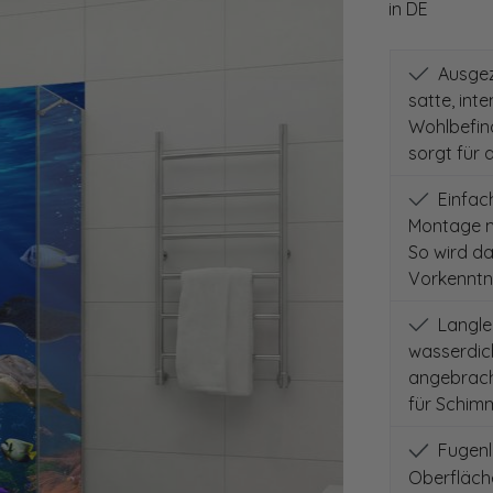
in DE
Ausgeze
satte, int
Wohlbefind
sorgt für 
Einfach
Montage m
So wird d
Vorkenntni
Langleb
wasserdich
angebracht
für Schimm
Fugenlo
Oberfläch