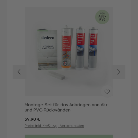
Montage-Set für das Anbringen von Alu-
Dus
und PVC-Rückwänden
Ba
Regulärer Preis:
Reg
39,90 €
57
Preise inkl. MwSt. zzgl. Versandkosten
Prei