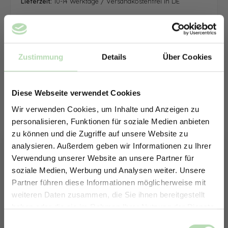
Lieferzeit:
10-14 Werktage / Versandkostenfrei in DE
Zustimmung
Details
Über Cookies
Diese Webseite verwendet Cookies
Wir verwenden Cookies, um Inhalte und Anzeigen zu
personalisieren, Funktionen für soziale Medien anbieten
zu können und die Zugriffe auf unsere Website zu
analysieren. Außerdem geben wir Informationen zu Ihrer
Verwendung unserer Website an unsere Partner für
soziale Medien, Werbung und Analysen weiter. Unsere
Partner führen diese Informationen möglicherweise mit
ERHALTE 5% RABATT AUF
weiteren Daten zusammen, die Sie ihnen bereitgestellt
DEINE RÜCKWÄNDE
haben oder die sie im Rahmen Ihrer Nutzung der Dienste
Jetzt zum Newsletter anmelden.
gesammelt haben.
Keine passende Größe gefunden? -
Einwilligungsauswahl