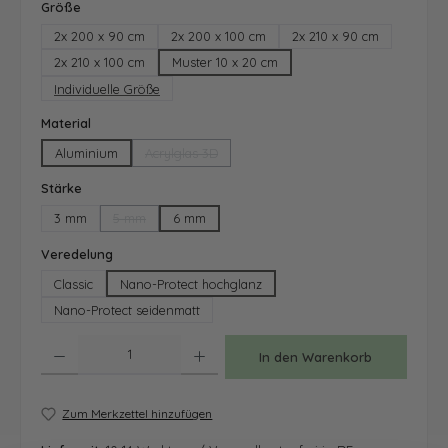
auswählen
Größe
2x 200 x 90 cm
2x 200 x 100 cm
2x 210 x 90 cm
2x 210 x 100 cm
Muster 10 x 20 cm
Individuelle Größe
auswählen
Material
Aluminium
Acrylglas 3D
(Diese Option ist zurzeit nicht verfügbar.)
auswählen
Stärke
3 mm
5 mm
6 mm
(Diese Option ist zurzeit nicht verfügbar.)
auswählen
Veredelung
Classic
Nano-Protect hochglanz
Nano-Protect seidenmatt
Produkt Anzahl: Gib den gewünschten Wert ein oder benutze die Schaltfläche
In den Warenkorb
Zum Merkzettel hinzufügen