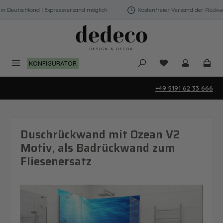
Zum Hauptinhalt springen
Deutschland | Expressversand möglich
Kostenfreier Versand der Rückwänd
Du hast 0 Produk
KONFIGURATOR
+49 5191 62 33 666
Duschrückwand mit Ozean V2
Motiv, als Badrückwand zum
Fliesenersatz
Bildergalerie überspringen