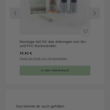
Montage-Set für das Anbringen von Alu-
Mus
und PVC-Rückwänden
& 
Regulärer Preis:
Reg
39,90 €
9,9
Preise inkl. MwSt. zzgl. Versandkosten
Prei
In den Warenkorb
Produktgalerie überspringen
Das könnte dir auch gefallen