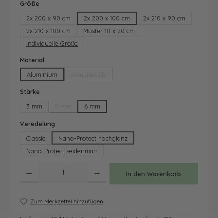
auswählen
Größe
2x 200 x 90 cm
2x 200 x 100 cm
2x 210 x 90 cm
2x 210 x 100 cm
Muster 10 x 20 cm
Individuelle Größe
auswählen
Material
Aluminium
Acrylglas 3D
(Diese Option ist zurzeit nicht verfügbar.)
auswählen
Stärke
3 mm
5 mm
6 mm
(Diese Option ist zurzeit nicht verfügbar.)
auswählen
Veredelung
Classic
Nano-Protect hochglanz
Nano-Protect seidenmatt
Produkt Anzahl: Gib den gewünschten Wert ein oder benutze die Schaltfläche
In den Warenkorb
Zum Merkzettel hinzufügen