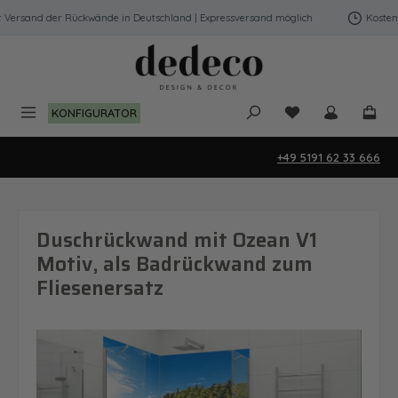
Zum Hauptinhalt springen
Versand der Rückwände in Deutschland | Expressversand möglich
Kostenfre
Du hast 0 Produk
KONFIGURATOR
+49 5191 62 33 666
Duschrückwand mit Ozean V1
Motiv, als Badrückwand zum
Fliesenersatz
Bildergalerie überspringen