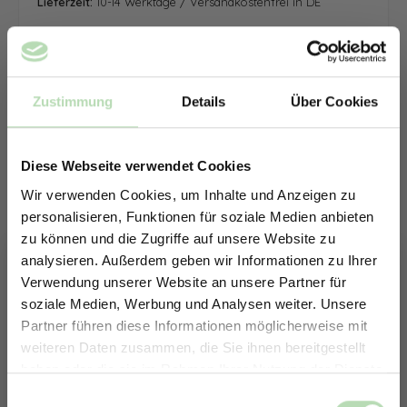
Lieferzeit:
10-14 Werktage / Versandkostenfrei in DE
Zustimmung
Details
Über Cookies
Diese Webseite verwendet Cookies
Wir verwenden Cookies, um Inhalte und Anzeigen zu
personalisieren, Funktionen für soziale Medien anbieten
zu können und die Zugriffe auf unsere Website zu
analysieren. Außerdem geben wir Informationen zu Ihrer
Verwendung unserer Website an unsere Partner für
soziale Medien, Werbung und Analysen weiter. Unsere
Partner führen diese Informationen möglicherweise mit
ERHALTE 5% RABATT AUF
weiteren Daten zusammen, die Sie ihnen bereitgestellt
DEINE RÜCKWÄNDE
haben oder die sie im Rahmen Ihrer Nutzung der Dienste
Jetzt zum Newsletter anmelden.
gesammelt haben.
Keine passende Größe gefunden? -
Einwilligungsauswahl