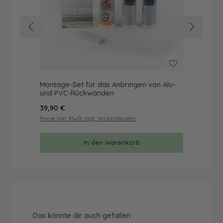
Montage-Set für das Anbringen von Alu-
Mus
und PVC-Rückwänden
& 
Regulärer Preis:
Reg
39,90 €
9,9
Preise inkl. MwSt. zzgl. Versandkosten
Prei
In den Warenkorb
Produktgalerie überspringen
Das könnte dir auch gefallen