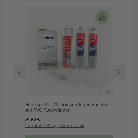
Montage-Set für das Anbringen von Alu-
Dus
und PVC-Rückwänden
Ba
Regulärer Preis:
Reg
39,90 €
49
Preise inkl. MwSt. zzgl. Versandkosten
Prei