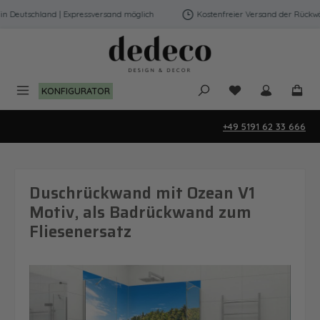
Zum Hauptinhalt springen
Deutschland | Expressversand möglich
Kostenfreier Versand der Rückwänd
Du hast 0 Produk
KONFIGURATOR
+49 5191 62 33 666
Duschrückwand mit Ozean V1
Motiv, als Badrückwand zum
Fliesenersatz
Bildergalerie überspringen