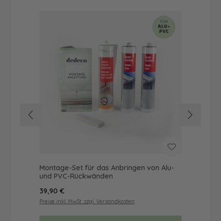
Montage-Set für das Anbringen von Alu-
Dus
und PVC-Rückwänden
Ba
Regulärer Preis:
Reg
39,90 €
49
Preise inkl. MwSt. zzgl. Versandkosten
Prei