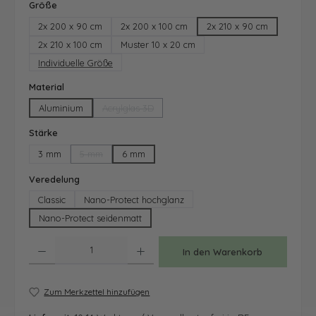
auswählen
Größe
2x 200 x 90 cm
2x 200 x 100 cm
2x 210 x 90 cm
2x 210 x 100 cm
Muster 10 x 20 cm
Individuelle Größe
auswählen
Material
Aluminium
Acrylglas 3D
(Diese Option ist zurzeit nicht verfügbar.)
auswählen
Stärke
3 mm
5 mm
6 mm
(Diese Option ist zurzeit nicht verfügbar.)
auswählen
Veredelung
Classic
Nano-Protect hochglanz
Nano-Protect seidenmatt
Produkt Anzahl: Gib den gewünschten Wert ein oder benutze die Schaltfläche
In den Warenkorb
Zum Merkzettel hinzufügen