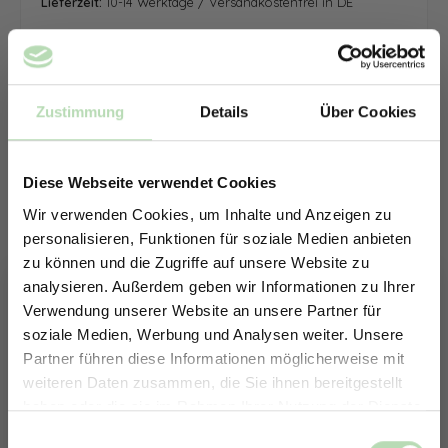
Lieferzeit:
10-14 Werktage / Versandkostenfrei in DE
Zustimmung
Details
Über Cookies
Diese Webseite verwendet Cookies
Wir verwenden Cookies, um Inhalte und Anzeigen zu
personalisieren, Funktionen für soziale Medien anbieten
zu können und die Zugriffe auf unsere Website zu
analysieren. Außerdem geben wir Informationen zu Ihrer
Verwendung unserer Website an unsere Partner für
soziale Medien, Werbung und Analysen weiter. Unsere
Partner führen diese Informationen möglicherweise mit
ERHALTE 5% RABATT AUF
weiteren Daten zusammen, die Sie ihnen bereitgestellt
DEINE RÜCKWÄNDE
haben oder die sie im Rahmen Ihrer Nutzung der Dienste
Jetzt zum Newsletter anmelden.
gesammelt haben.
Keine passende Größe gefunden? -
Einwilligungsauswahl