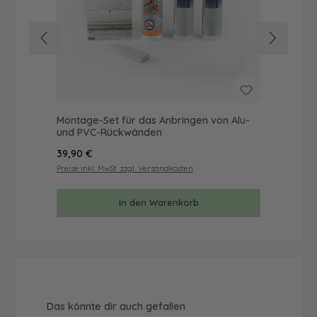
Montage-Set für das Anbringen von Alu-
Mus
und PVC-Rückwänden
& 
Regulärer Preis:
Reg
39,90 €
9,9
Preise inkl. MwSt. zzgl. Versandkosten
Prei
In den Warenkorb
Produktgalerie überspringen
Das könnte dir auch gefallen