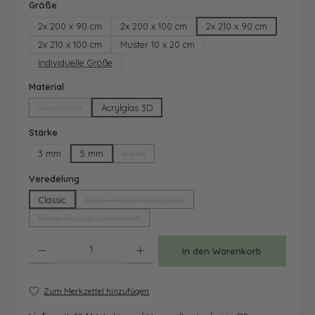
auswählen
Größe
2x 200 x 90 cm
2x 200 x 100 cm
2x 210 x 90 cm
2x 210 x 100 cm
Muster 10 x 20 cm
Individuelle Größe
auswählen
Material
Aluminium
Acrylglas 3D
(Diese Option ist zurzeit nicht verfügbar.)
auswählen
Stärke
3 mm
5 mm
6 mm
(Diese Option ist zurzeit nicht verfügbar.)
auswählen
Veredelung
Classic
Nano-Protect hochglanz
(Diese Option ist zurzeit nicht verfügbar.)
Nano-Protect seidenmatt
(Diese Option ist zurzeit nicht verfügbar.)
Produkt Anzahl: Gib den gewünschten Wert ein oder benutze die Schaltfläche
In den Warenkorb
Zum Merkzettel hinzufügen