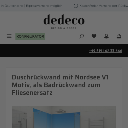
Zum Hauptinhalt springen
 Deutschland | Expressversand möglich
Kostenfreier Versand der Rückwänd
Du hast 0 Produk
KONFIGURATOR
+49 5191 62 33 666
Duschrückwand mit Nordsee V1
Motiv, als Badrückwand zum
Fliesenersatz
Bildergalerie überspringen