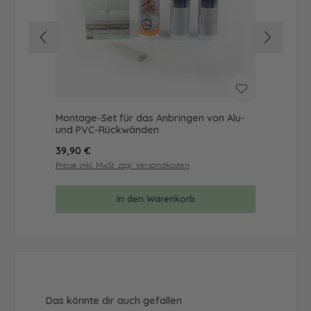
Montage-Set für das Anbringen von Alu-
Mus
und PVC-Rückwänden
& 
Regulärer Preis:
Reg
39,90 €
9,9
Preise inkl. MwSt. zzgl. Versandkosten
Prei
In den Warenkorb
Produktgalerie überspringen
Das könnte dir auch gefallen