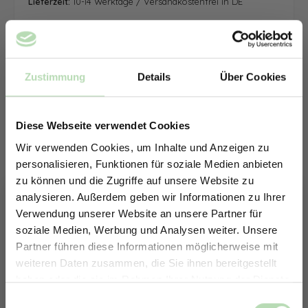
Lieferzeit:
10-14 Werktage / Versandkostenfrei in DE
Zustimmung
Details
Über Cookies
Diese Webseite verwendet Cookies
Wir verwenden Cookies, um Inhalte und Anzeigen zu
personalisieren, Funktionen für soziale Medien anbieten
zu können und die Zugriffe auf unsere Website zu
analysieren. Außerdem geben wir Informationen zu Ihrer
Verwendung unserer Website an unsere Partner für
soziale Medien, Werbung und Analysen weiter. Unsere
Partner führen diese Informationen möglicherweise mit
ERHALTE 5% RABATT AUF
weiteren Daten zusammen, die Sie ihnen bereitgestellt
DEINE RÜCKWÄNDE
haben oder die sie im Rahmen Ihrer Nutzung der Dienste
Jetzt zum Newsletter anmelden.
gesammelt haben.
Keine passende Größe gefunden? -
Einwilligungsauswahl