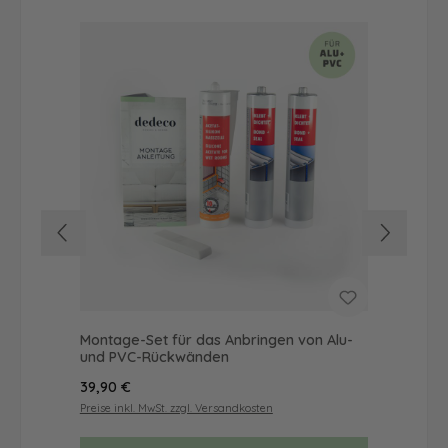
Montage-Set für das Anbringen von Alu-
Dus
und PVC-Rückwänden
Ba
Regulärer Preis:
Reg
39,90 €
19,
Preise inkl. MwSt. zzgl. Versandkosten
Prei