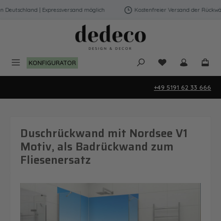
Zum Hauptinhalt springen
Deutschland | Expressversand möglich
Kostenfreier Versand der Rückwänd
Du hast 0 Produk
KONFIGURATOR
+49 5191 62 33 666
Duschrückwand mit Nordsee V1
Motiv, als Badrückwand zum
Fliesenersatz
Bildergalerie überspringen