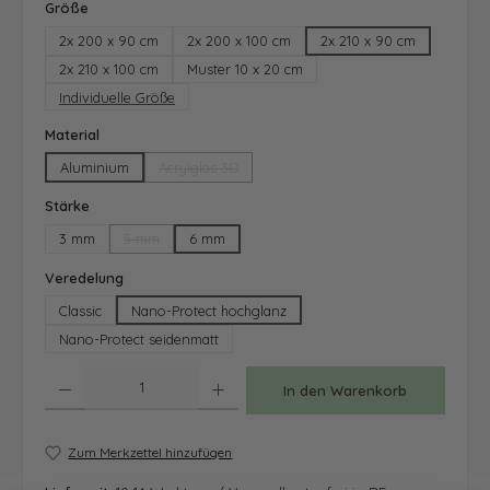
auswählen
Größe
2x 200 x 90 cm
2x 200 x 100 cm
2x 210 x 90 cm
2x 210 x 100 cm
Muster 10 x 20 cm
Individuelle Größe
auswählen
Material
Aluminium
Acrylglas 3D
(Diese Option ist zurzeit nicht verfügbar.)
auswählen
Stärke
3 mm
5 mm
6 mm
(Diese Option ist zurzeit nicht verfügbar.)
auswählen
Veredelung
Classic
Nano-Protect hochglanz
Nano-Protect seidenmatt
Produkt Anzahl: Gib den gewünschten Wert ein oder benutze die Schaltfläche
In den Warenkorb
Zum Merkzettel hinzufügen