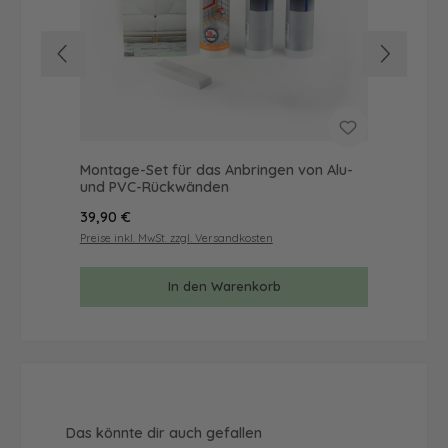
Montage-Set für das Anbringen von Alu-
Mus
und PVC-Rückwänden
& 
Regulärer Preis:
Reg
39,90 €
9,9
Preise inkl. MwSt. zzgl. Versandkosten
Prei
In den Warenkorb
Produktgalerie überspringen
Das könnte dir auch gefallen