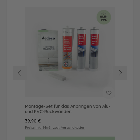
Montage-Set für das Anbringen von Alu-
Dus
und PVC-Rückwänden
Ba
Regulärer Preis:
Reg
39,90 €
19,
Preise inkl. MwSt. zzgl. Versandkosten
Prei