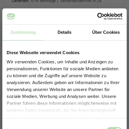
Lieferzeit:
10-14 Werktage / Versandkostenfrei in DE
Zustimmung
Details
Über Cookies
Diese Webseite verwendet Cookies
Wir verwenden Cookies, um Inhalte und Anzeigen zu
personalisieren, Funktionen für soziale Medien anbieten
zu können und die Zugriffe auf unsere Website zu
analysieren. Außerdem geben wir Informationen zu Ihrer
Verwendung unserer Website an unsere Partner für
soziale Medien, Werbung und Analysen weiter. Unsere
Partner führen diese Informationen möglicherweise mit
ERHALTE 5% RABATT AUF
weiteren Daten zusammen, die Sie ihnen bereitgestellt
DEINE RÜCKWÄNDE
haben oder die sie im Rahmen Ihrer Nutzung der Dienste
Jetzt zum Newsletter anmelden.
gesammelt haben.
Keine passende Größe gefunden? -
Einwilligungsauswahl