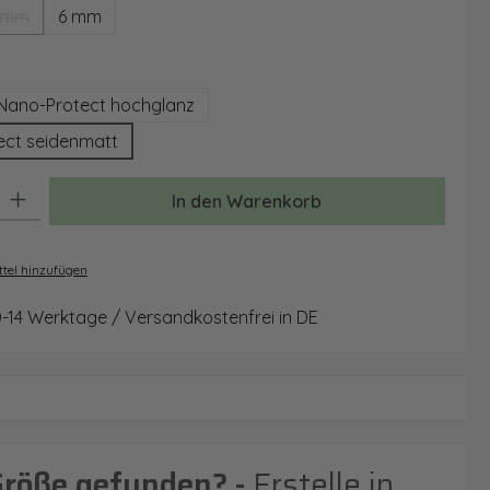
 mm
6 mm
(Diese Option ist zurzeit nicht verfügbar.)
auswählen
Nano-Protect hochglanz
ect seidenmatt
: Gib den gewünschten Wert ein oder benutze die Schaltflächen um 
In den Warenkorb
tel hinzufügen
0-14 Werktage / Versandkostenfrei in DE
Größe gefunden? -
Erstelle in