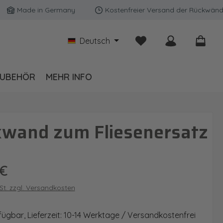
Made in Germany
Kostenfreier Versand der Rückwände in D
Du hast 0 Produkte auf
Deutsch
UBEHÖR
MEHR INFO
kwand zum Fliesenersatz
is:
 €
wSt. zzgl. Versandkosten
fügbar, Lieferzeit: 10-14 Werktage / Versandkostenfrei