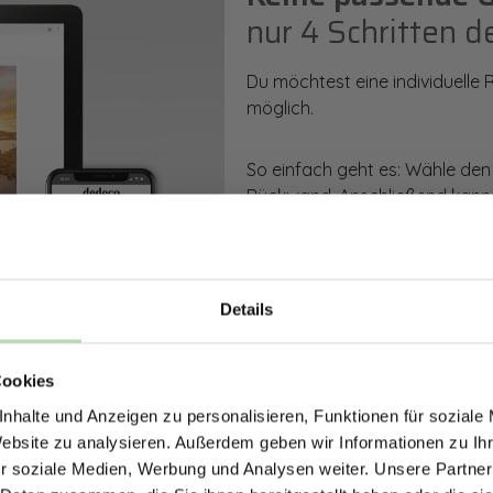
nur 4 Schritten d
Du möchtest eine individuelle
möglich.
So einfach geht es: Wähle den
Rückwand. Anschließend kanns
Zusatzveredelung auswählen.
Mithilfe unseres Konfigurators
dargestellt. Parallel erhältst d
Details
bestellen kannst.
ERHALTE 5% RABAT
Cookies
DEINE RÜCKWÄ
Zum Konfigurator
nhalte und Anzeigen zu personalisieren, Funktionen für soziale
Jetzt zum Newsletter anmel
Website zu analysieren. Außerdem geben wir Informationen zu I
r soziale Medien, Werbung und Analysen weiter. Unsere Partner