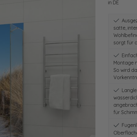
in DE
Ausgeze
satte, int
Wohlbefind
sorgt für 
Einfach
Montage m
So wird d
Vorkenntni
Langleb
wasserdich
angebracht
für Schimm
Fugenlo
Oberfläch