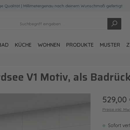
ität | Millimetergenau nach deinem Wunschmaß gefertigt
BAD
KÜCHE
WOHNEN
PRODUKTE
MUSTER
Z
see V1 Motiv, als Badrüc
Regulärer Pre
529,00
Preise inkl. M
Sofort ver