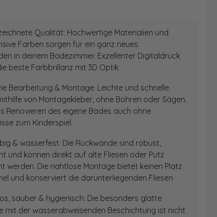
ichnete Qualität: Hochwertige Materialien und
ensive Farben sorgen für ein ganz neues
en in deinem Badezimmer. Exzellenter Digitaldruck
die beste Farbbrillanz mit 3D Optik
e Bearbeitung & Montage: Leichte und schnelle
ithilfe von Montagekleber, ohne Bohren oder Sägen.
as Renovieren des eigene Bades auch ohne
sse zum Kinderspiel.
ig & wasserfest: Die Rückwände sind robust,
t und können direkt auf alte Fliesen oder Putz
 werden. Die nahtlose Montage bietet keinen Platz
el und konserviert die darunterliegenden Fliesen
s, sauber & hygienisch: Die besonders glatte
e mit der wasserabweisenden Beschichtung ist nicht