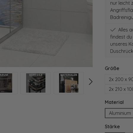
nur leicht
Angriffsfl
Badreinig
Alles 
findest du
unseres Ko
Duschrück
auswä
Größe
2x 200 x 9
2x 210 x 1
aus
Material
Aluminium
ausw
Stärke