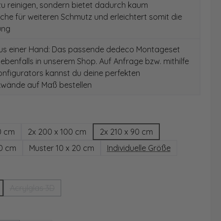
 zu reinigen, sondern bietet dadurch kaum
äche für weiteren Schmutz und erleichtert somit die
ung
aus einer Hand: Das passende dedeco Montageset
 ebenfalls in unserem Shop. Auf Anfrage bzw. mithilfe
nfigurators kannst du deine perfekten
wände auf Maß bestellen
hlen
0 cm
2x 200 x 100 cm
2x 210 x 90 cm
00 cm
Muster 10 x 20 cm
Individuelle Größe
wählen
Acrylglas 3D
(Diese Option ist zurzeit nicht verfügbar.)
ählen