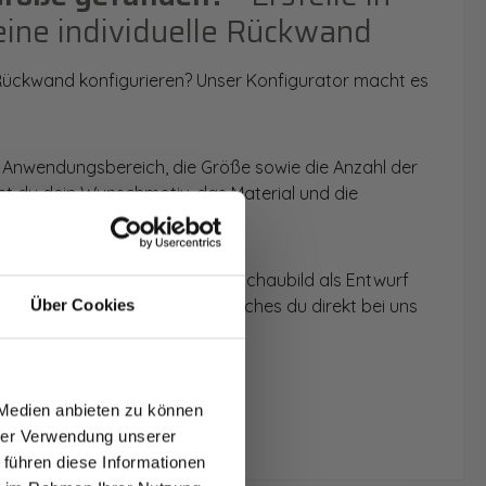
eine individuelle Rückwand
 Rückwand konfigurieren? Unser Konfigurator macht es
 Anwendungsbereich, die Größe sowie die Anzahl der
t du dein Wunschmotiv, das Material und die
 werden dir die Rückwände im Schaubild als Entwurf
u dein individuelles Angebot, welches du direkt bei uns
Über Cookies
T AUF
NDE
 Medien anbieten zu können
den.
hrer Verwendung unserer
 führen diese Informationen