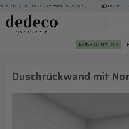
in Deutschland | Expressversand möglich
Hochwertige Qual
m Hauptinhalt springen
Zur Suche springen
Zur Hauptnavigation springen
KONFIGURATOR
Duschrückwand mit Nord
Bildergalerie überspringen