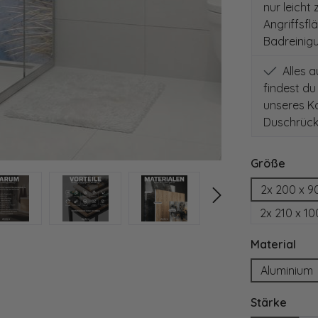
nur leicht
Angriffsfl
Badreinig
Alles 
findest du
unseres Ko
Duschrück
auswä
Größe
2x 200 x 9
2x 210 x 1
aus
Material
Aluminium
ausw
Stärke