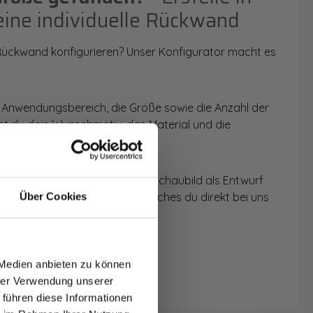
eine individuelle Rückwand
 Rückwand konfigurieren? Unser Konfigurator macht es
 Anwendungsbereich, die Größe sowie die Anzahl der
t du dein Wunschmotiv, das Material und die
 werden dir die Rückwände im Schaubild als Entwurf
u dein individuelles Angebot, welches du direkt bei uns
Über Cookies
T AUF
NDE
 Medien anbieten zu können
den.
hrer Verwendung unserer
 führen diese Informationen