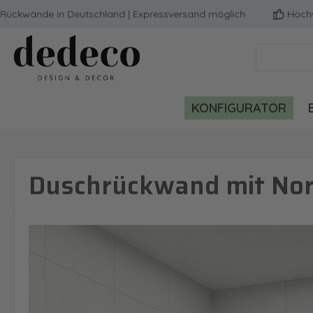
wände in Deutschland | Expressversand möglich
Hochwertige
m Hauptinhalt springen
Zur Suche springen
Zur Hauptnavigation springen
KONFIGURATOR
Duschrückwand mit Nord
Bildergalerie überspringen