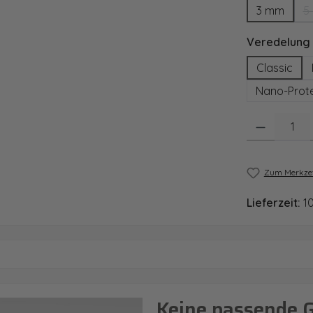
3 mm
5
Veredelung
Classic
Nano-Prote
Produkt Anzahl
Zum Merkzet
Lieferzeit:
1
Keine passende 