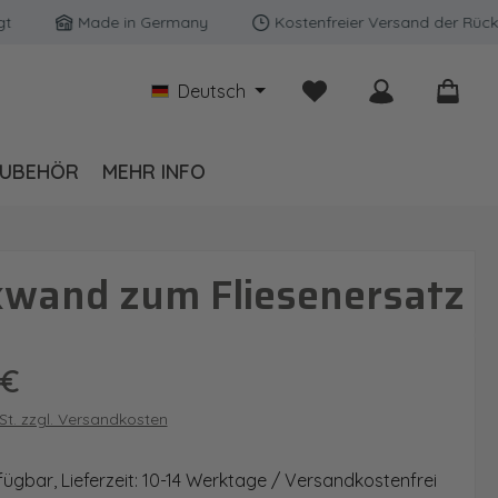
Made in Germany
Kostenfreier Versand der Rückwände
Du hast 0 Produkte auf
Deutsch
UBEHÖR
MEHR INFO
kwand zum Fliesenersatz
is:
 €
wSt. zzgl. Versandkosten
fügbar, Lieferzeit: 10-14 Werktage / Versandkostenfrei