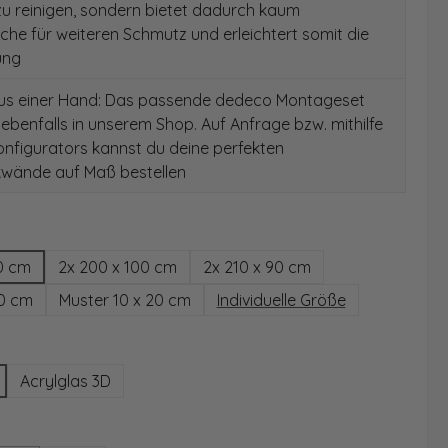
 zu reinigen, sondern bietet dadurch kaum
äche für weiteren Schmutz und erleichtert somit die
ung
aus einer Hand: Das passende dedeco Montageset
 ebenfalls in unserem Shop. Auf Anfrage bzw. mithilfe
nfigurators kannst du deine perfekten
wände auf Maß bestellen
hlen
0 cm
2x 200 x 100 cm
2x 210 x 90 cm
00 cm
Muster 10 x 20 cm
Individuelle Größe
wählen
Acrylglas 3D
ählen