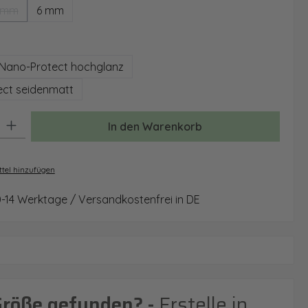
 mm
6 mm
(Diese Option ist zurzeit nicht verfügbar.)
auswählen
Nano-Protect hochglanz
ct seidenmatt
: Gib den gewünschten Wert ein oder benutze die Schaltflächen um 
In den Warenkorb
tel hinzufügen
0-14 Werktage / Versandkostenfrei in DE
Größe gefunden? -
Erstelle in