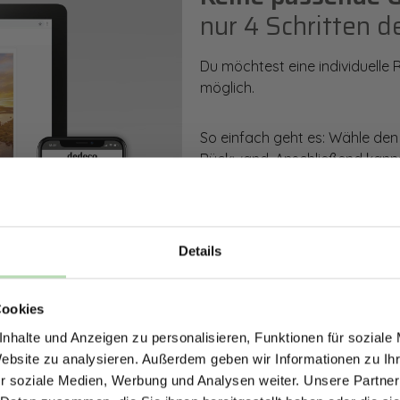
nur 4 Schritten d
Du möchtest eine individuelle
möglich.
So einfach geht es: Wähle den
Rückwand. Anschließend kanns
Zusatzveredelung auswählen.
Mithilfe unseres Konfigurators
dargestellt. Parallel erhältst d
Details
bestellen kannst.
ERHALTE 5% RABAT
Cookies
DEINE RÜCKWÄ
Zum Konfigurator
nhalte und Anzeigen zu personalisieren, Funktionen für soziale
Jetzt zum Newsletter anmel
Website zu analysieren. Außerdem geben wir Informationen zu I
r soziale Medien, Werbung und Analysen weiter. Unsere Partner