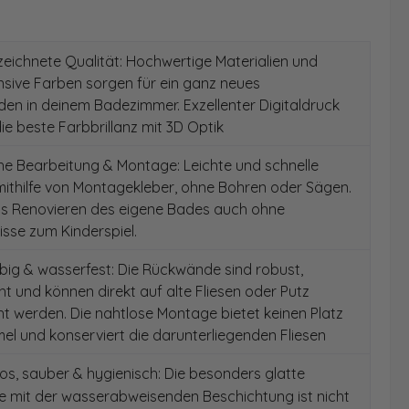
ichnete Qualität: Hochwertige Materialien und
ensive Farben sorgen für ein ganz neues
en in deinem Badezimmer. Exzellenter Digitaldruck
die beste Farbbrillanz mit 3D Optik
e Bearbeitung & Montage: Leichte und schnelle
ithilfe von Montagekleber, ohne Bohren oder Sägen.
as Renovieren des eigene Bades auch ohne
sse zum Kinderspiel.
ig & wasserfest: Die Rückwände sind robust,
t und können direkt auf alte Fliesen oder Putz
 werden. Die nahtlose Montage bietet keinen Platz
el und konserviert die darunterliegenden Fliesen
s, sauber & hygienisch: Die besonders glatte
e mit der wasserabweisenden Beschichtung ist nicht