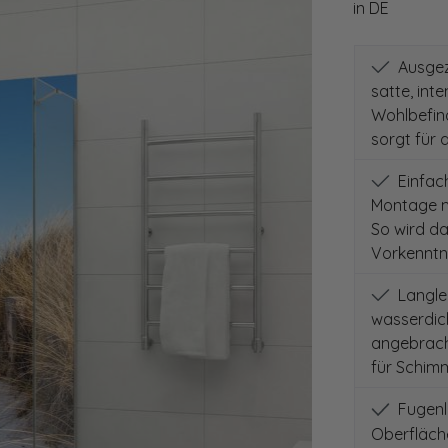
in DE
Ausgeze
satte, int
Wohlbefind
sorgt für 
Einfach
Montage m
So wird d
Vorkenntni
Langleb
wasserdich
angebracht
für Schimm
Fugenlo
Oberfläch