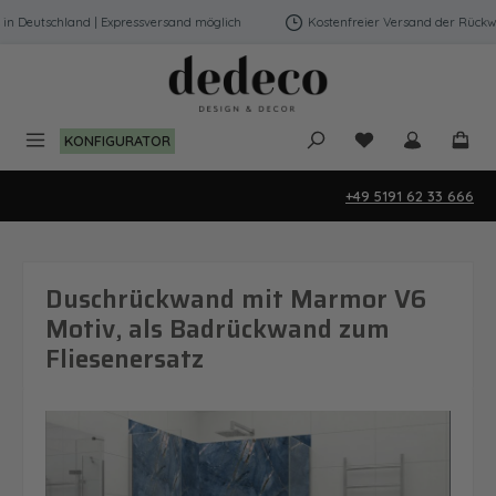
Zum Hauptinhalt springen
 Deutschland | Expressversand möglich
Kostenfreier Versand der Rückwänd
Du hast 0 Produk
KONFIGURATOR
+49 5191 62 33 666
Duschrückwand mit Marmor V6
Motiv, als Badrückwand zum
Fliesenersatz
Bildergalerie überspringen