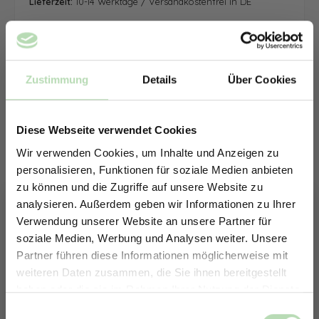
Lieferzeit:
10-14 Werktage / Versandkostenfrei in DE
Zustimmung
Details
Über Cookies
Diese Webseite verwendet Cookies
Wir verwenden Cookies, um Inhalte und Anzeigen zu
personalisieren, Funktionen für soziale Medien anbieten
zu können und die Zugriffe auf unsere Website zu
analysieren. Außerdem geben wir Informationen zu Ihrer
Verwendung unserer Website an unsere Partner für
soziale Medien, Werbung und Analysen weiter. Unsere
Partner führen diese Informationen möglicherweise mit
ERHALTE 5% RABATT AUF
weiteren Daten zusammen, die Sie ihnen bereitgestellt
DEINE RÜCKWÄNDE
haben oder die sie im Rahmen Ihrer Nutzung der Dienste
Jetzt zum Newsletter anmelden.
gesammelt haben.
Keine passende Größe gefunden? -
Einwilligungsauswahl