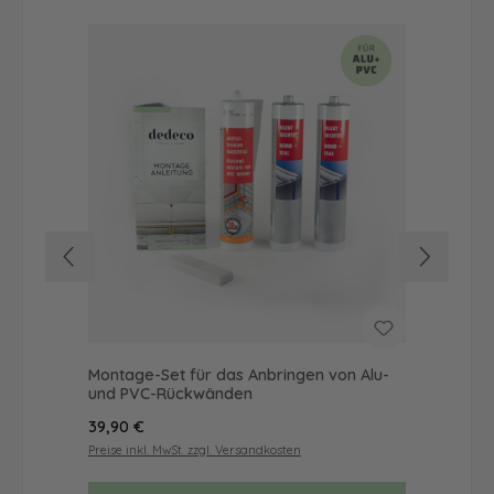
Montage-Set für das Anbringen von Alu-
Dus
und PVC-Rückwänden
Ba
Regulärer Preis:
Reg
39,90 €
68
Preise inkl. MwSt. zzgl. Versandkosten
Prei