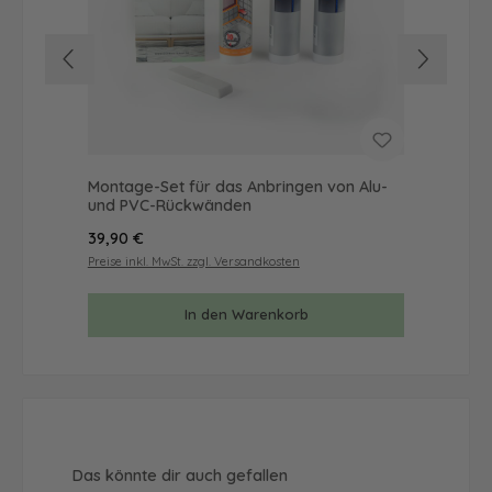
Montage-Set für das Anbringen von Alu-
Mus
und PVC-Rückwänden
& 
Regulärer Preis:
Reg
39,90 €
9,9
Preise inkl. MwSt. zzgl. Versandkosten
Prei
In den Warenkorb
Produktgalerie überspringen
Das könnte dir auch gefallen