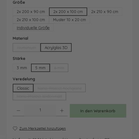
auswählen
Größe
2x 200 x 90 cm
2x 200 x 100 cm
2x 210 x 90 cm
2x 210 x 100 cm
Muster 10 x 20 cm
Individuelle Größe
auswählen
Material
Aluminium
Acrylglas 3D
(Diese Option ist zurzeit nicht verfügbar.)
auswählen
Stärke
3 mm
5 mm
6 mm
(Diese Option ist zurzeit nicht verfügbar.)
auswählen
Veredelung
Classic
Nano-Protect hochglanz
(Diese Option ist zurzeit nicht verfügbar.)
Nano-Protect seidenmatt
(Diese Option ist zurzeit nicht verfügbar.)
Produkt Anzahl: Gib den gewünschten Wert ein oder benutze die Schaltfläche
In den Warenkorb
Zum Merkzettel hinzufügen