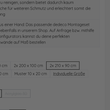
 zu reinigen, sondern bietet dadurch kaum
äche für weiteren Schmutz und erleichtert somit die
ung
aus einer Hand: Das passende dedeco Montageset
 ebenfalls in unserem Shop. Auf Anfrage bzw. mithilfe
nfigurators kannst du deine perfekten
wände auf Maß bestellen
hlen
0 cm
2x 200 x 100 cm
2x 210 x 90 cm
00 cm
Muster 10 x 20 cm
Individuelle Größe
wählen
Acrylglas 3D
(Diese Option ist zurzeit nicht verfügbar.)
ählen