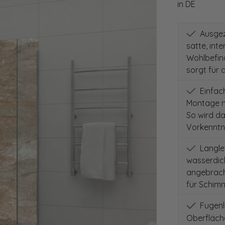
in DE
Ausgeze
satte, int
Wohlbefind
sorgt für 
Einfach
Montage m
So wird d
Vorkenntni
Langleb
wasserdich
angebracht
für Schimm
Fugenlo
Oberfläch