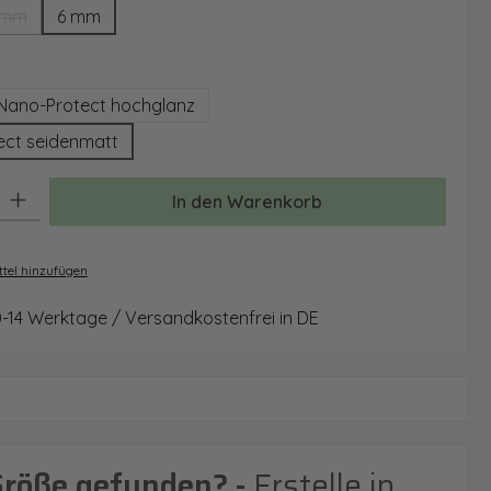
 mm
6 mm
(Diese Option ist zurzeit nicht verfügbar.)
auswählen
Nano-Protect hochglanz
ect seidenmatt
: Gib den gewünschten Wert ein oder benutze die Schaltflächen um 
In den Warenkorb
tel hinzufügen
0-14 Werktage / Versandkostenfrei in DE
Größe gefunden? -
Erstelle in