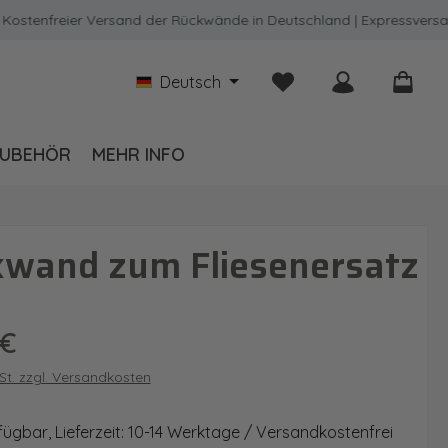
nfreier Versand der Rückwände in Deutschland | Expressversand mö
Du hast 0 Produkte auf
Deutsch
UBEHÖR
MEHR INFO
kwand zum Fliesenersatz
is:
 €
wSt. zzgl. Versandkosten
fügbar, Lieferzeit: 10-14 Werktage / Versandkostenfrei