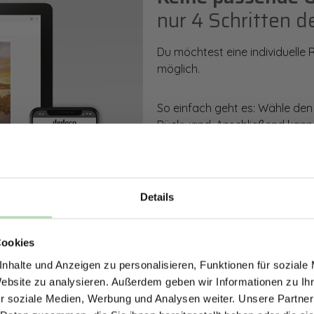
nur 4 Schritten d
Du möchtest eine individuelle
möglich.
So einfach geht es: Wähle den
Rückwand. Anschließend kanns
Zusatzveredelung auswählen.
Mithilfe unseres Konfigurators
dargestellt. Parallel erhältst d
Details
bestellen kannst.
ERHALTE 5% RABAT
Cookies
DEINE RÜCKWÄ
Zum Konfigurator
nhalte und Anzeigen zu personalisieren, Funktionen für soziale
Jetzt zum Newsletter anmel
Website zu analysieren. Außerdem geben wir Informationen zu I
r soziale Medien, Werbung und Analysen weiter. Unsere Partner