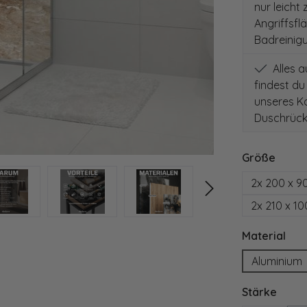
nur leicht
Angriffsfl
Badreinig
Alles 
findest du
unseres Ko
Duschrück
auswä
Größe
2x 200 x 9
2x 210 x 1
aus
Material
Aluminium
ausw
Stärke