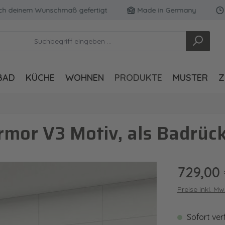
einem Wunschmaß gefertigt
Made in Germany
Koste
BAD
KÜCHE
WOHNEN
PRODUKTE
MUSTER
Z
mor V3 Motiv, als Badrüc
Regulärer Pre
729,00
Preise inkl. M
Sofort ver