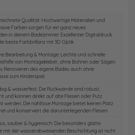
ichnete Qualität: Hochwertige Materialien und
ensive Farben sorgen für ein ganz neues
en in deinem Badezimmer. Exzellenter Digitaldruck
die beste Farbbrillanz mit 3D Optik
e Bearbeitung & Montage: Leichte und schnelle
ithilfe von Montagekleber, ohne Bohren oder Sägen.
as Renovieren des eigene Bades auch ohne
sse zum Kinderspiel.
ig & wasserfest: Die Rückwände sind robust,
t und können direkt auf alte Fliesen oder Putz
 werden. Die nahtlose Montage bietet keinen Platz
el und konserviert die darunterliegenden Fliesen
s, sauber & hygienisch: Die besonders glatte
e mit der wasserabweisenden Beschichtung ist nicht