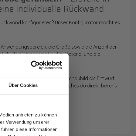
eine individuelle Rückwand
 Rückwand konfigurieren? Unser Konfigurator macht es
 Anwendungsbereich, die Größe sowie die Anzahl der
t du dein Wunschmotiv, das Material und die
 werden dir die Rückwände im Schaubild als Entwurf
u dein individuelles Angebot, welches du direkt bei uns
Über Cookies
T AUF
NDE
 Medien anbieten zu können
den.
hrer Verwendung unserer
 führen diese Informationen