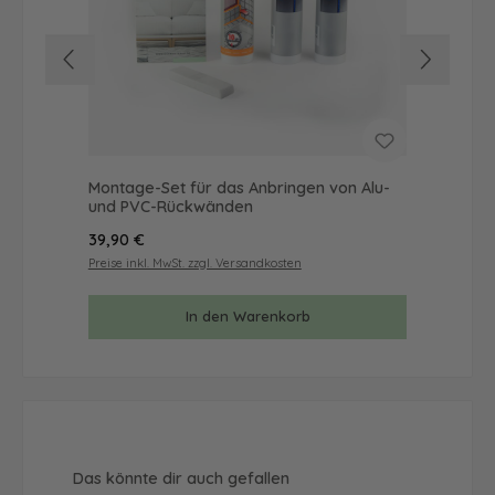
Montage-Set für das Anbringen von Alu-
Mus
und PVC-Rückwänden
& 
Regulärer Preis:
Reg
39,90 €
9,9
Preise inkl. MwSt. zzgl. Versandkosten
Prei
In den Warenkorb
Produktgalerie überspringen
Das könnte dir auch gefallen