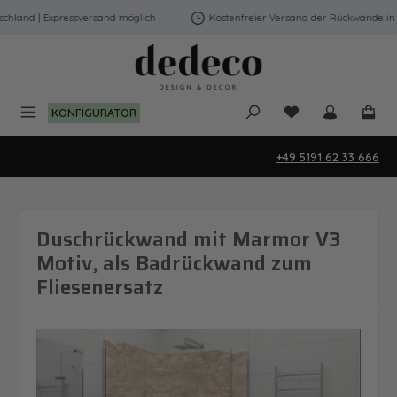
Zum Hauptinhalt springen
land | Expressversand möglich
Kostenfreier Versand der Rückwände in De
Du hast 0 Produk
KONFIGURATOR
+49 5191 62 33 666
Duschrückwand mit Marmor V3
Motiv, als Badrückwand zum
Fliesenersatz
Bildergalerie überspringen