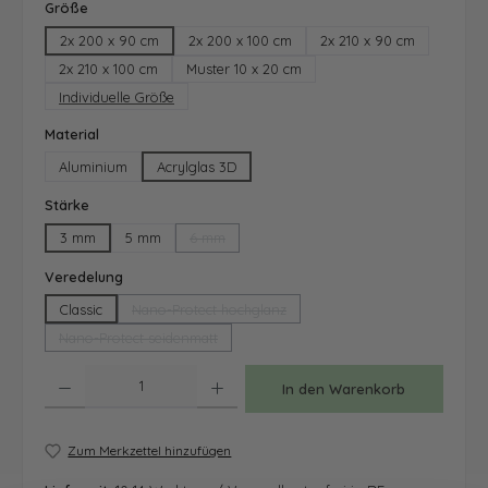
auswählen
Größe
2x 200 x 90 cm
2x 200 x 100 cm
2x 210 x 90 cm
2x 210 x 100 cm
Muster 10 x 20 cm
Individuelle Größe
auswählen
Material
Aluminium
Acrylglas 3D
auswählen
Stärke
3 mm
5 mm
6 mm
(Diese Option ist zurzeit nicht verfügbar.)
auswählen
Veredelung
Classic
Nano-Protect hochglanz
(Diese Option ist zurzeit nicht verfügbar.)
Nano-Protect seidenmatt
(Diese Option ist zurzeit nicht verfügbar.)
Produkt Anzahl: Gib den gewünschten Wert ein oder benutze die Schaltfläche
In den Warenkorb
Zum Merkzettel hinzufügen