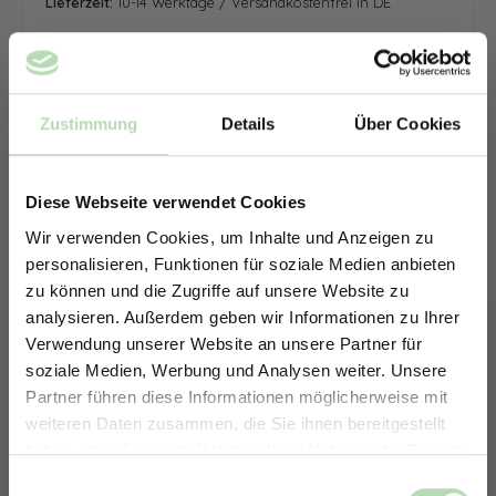
Lieferzeit:
10-14 Werktage / Versandkostenfrei in DE
Zustimmung
Details
Über Cookies
Diese Webseite verwendet Cookies
Wir verwenden Cookies, um Inhalte und Anzeigen zu
personalisieren, Funktionen für soziale Medien anbieten
zu können und die Zugriffe auf unsere Website zu
analysieren. Außerdem geben wir Informationen zu Ihrer
Verwendung unserer Website an unsere Partner für
soziale Medien, Werbung und Analysen weiter. Unsere
Partner führen diese Informationen möglicherweise mit
ERHALTE 5% RABATT AUF
weiteren Daten zusammen, die Sie ihnen bereitgestellt
DEINE RÜCKWÄNDE
haben oder die sie im Rahmen Ihrer Nutzung der Dienste
Jetzt zum Newsletter anmelden.
gesammelt haben.
Keine passende Größe gefunden? -
Einwilligungsauswahl