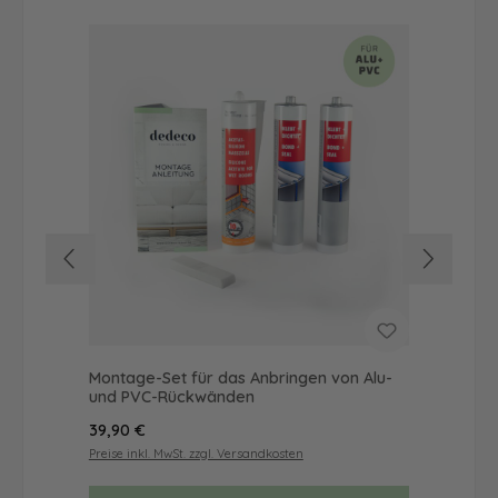
Montage-Set für das Anbringen von Alu-
Dus
und PVC-Rückwänden
Ba
Regulärer Preis:
Reg
39,90 €
68
Preise inkl. MwSt. zzgl. Versandkosten
Prei