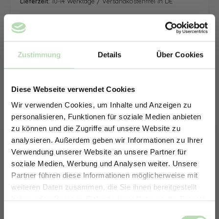
Lieferzeit:
10-14 Werktage / Versandkostenfrei in DE
Zustimmung
Details
Über Cookies
Diese Webseite verwendet Cookies
Wir verwenden Cookies, um Inhalte und Anzeigen zu
personalisieren, Funktionen für soziale Medien anbieten
zu können und die Zugriffe auf unsere Website zu
analysieren. Außerdem geben wir Informationen zu Ihrer
Verwendung unserer Website an unsere Partner für
soziale Medien, Werbung und Analysen weiter. Unsere
Partner führen diese Informationen möglicherweise mit
ERHALTE 5% RABATT AUF
weiteren Daten zusammen, die Sie ihnen bereitgestellt
DEINE RÜCKWÄNDE
haben oder die sie im Rahmen Ihrer Nutzung der Dienste
Jetzt zum Newsletter anmelden.
gesammelt haben.
Keine passende Größe gefunden? -
Einwilligungsauswahl