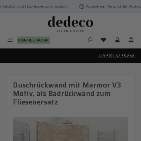
Zum Hauptinhalt springen
eutschland | Expressversand möglich
Kostenfreier Versand der Rückwände
Du hast 0 Produk
KONFIGURATOR
+49 5191 62 33 666
Duschrückwand mit Marmor V3
Motiv, als Badrückwand zum
Fliesenersatz
Bildergalerie überspringen