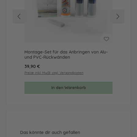
Montage-Set für das Anbringen von Alu-
Mus
und PVC-Rückwänden
& 
Regulärer Preis:
Reg
39,90 €
9,9
Preise inkl. MwSt. zzgl. Versandkosten
Prei
In den Warenkorb
Produktgalerie überspringen
Das könnte dir auch gefallen