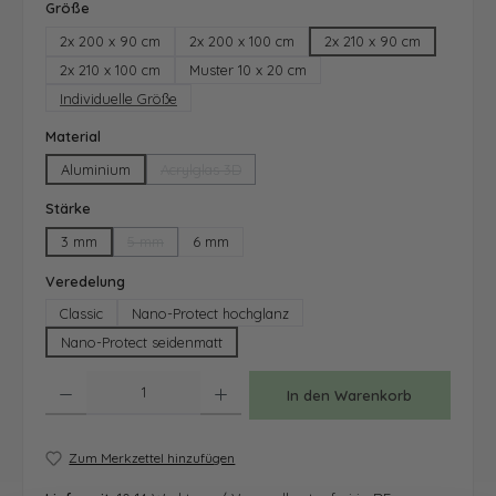
auswählen
Größe
2x 200 x 90 cm
2x 200 x 100 cm
2x 210 x 90 cm
2x 210 x 100 cm
Muster 10 x 20 cm
Individuelle Größe
auswählen
Material
Aluminium
Acrylglas 3D
(Diese Option ist zurzeit nicht verfügbar.)
auswählen
Stärke
3 mm
5 mm
6 mm
(Diese Option ist zurzeit nicht verfügbar.)
auswählen
Veredelung
Classic
Nano-Protect hochglanz
Nano-Protect seidenmatt
Produkt Anzahl: Gib den gewünschten Wert ein oder benutze die Schaltfläche
In den Warenkorb
Zum Merkzettel hinzufügen