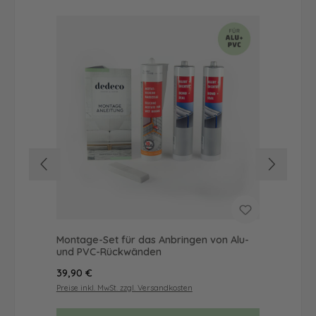
Montage-Set für das Anbringen von Alu-
Dus
und PVC-Rückwänden
Ba
Regulärer Preis:
Reg
39,90 €
68
Preise inkl. MwSt. zzgl. Versandkosten
Prei