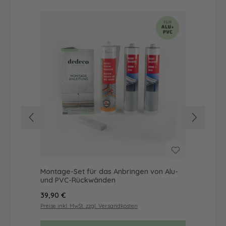
Montage-Set für das Anbringen von Alu-
Dus
und PVC-Rückwänden
Ba
Regulärer Preis:
Reg
39,90 €
68
Preise inkl. MwSt. zzgl. Versandkosten
Prei