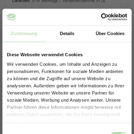
Lieferzeit:
10-14 Werktage / Versandkostenfrei in DE
Zustimmung
Details
Über Cookies
Diese Webseite verwendet Cookies
Wir verwenden Cookies, um Inhalte und Anzeigen zu
personalisieren, Funktionen für soziale Medien anbieten
zu können und die Zugriffe auf unsere Website zu
analysieren. Außerdem geben wir Informationen zu Ihrer
Verwendung unserer Website an unsere Partner für
soziale Medien, Werbung und Analysen weiter. Unsere
Partner führen diese Informationen möglicherweise mit
ERHALTE 5% RABATT AUF
weiteren Daten zusammen, die Sie ihnen bereitgestellt
DEINE RÜCKWÄNDE
haben oder die sie im Rahmen Ihrer Nutzung der Dienste
Jetzt zum Newsletter anmelden.
gesammelt haben.
Keine passende Größe gefunden? -
Einwilligungsauswahl