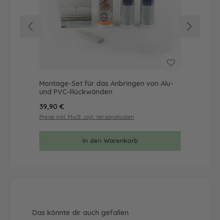
Montage-Set für das Anbringen von Alu-
Mus
und PVC-Rückwänden
& 
Regulärer Preis:
Reg
39,90 €
9,9
Preise inkl. MwSt. zzgl. Versandkosten
Prei
In den Warenkorb
Produktgalerie überspringen
Das könnte dir auch gefallen