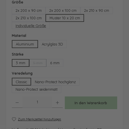
auswählen
Größe
2x 200 x 90 cm
2x 200 x 100 cm
2x 210 x 90 cm
2x 210 x 100 cm
Muster 10 x 20 cm
Individuelle Größe
auswählen
Material
Aluminium
Acrylglas 3D
auswählen
Stärke
3 mm
5 mm
6 mm
(Diese Option ist zurzeit nicht verfügbar.)
auswählen
Veredelung
Classic
Nano-Protect hochglanz
Nano-Protect seidenmatt
Produkt Anzahl: Gib den gewünschten Wert ein oder benutze die Schaltfläche
In den Warenkorb
Zum Merkzettel hinzufügen