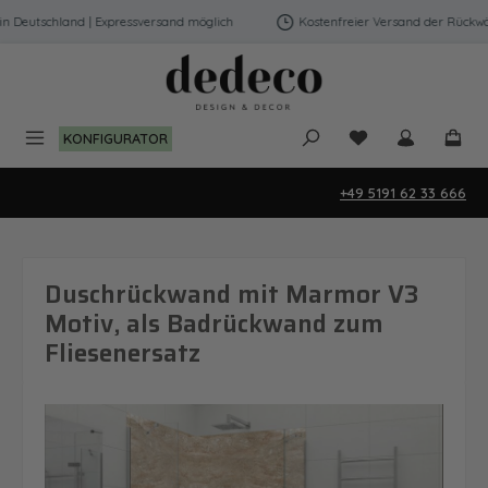
Zum Hauptinhalt springen
eutschland | Expressversand möglich
Kostenfreier Versand der Rückwände
Du hast 0 Produk
KONFIGURATOR
+49 5191 62 33 666
Duschrückwand mit Marmor V3
Motiv, als Badrückwand zum
Fliesenersatz
Bildergalerie überspringen