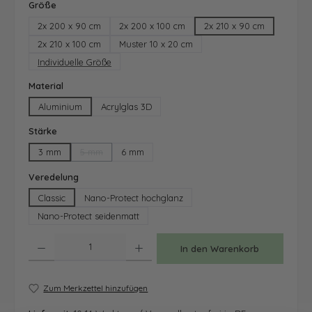
auswählen
Größe
2x 200 x 90 cm
2x 200 x 100 cm
2x 210 x 90 cm
2x 210 x 100 cm
Muster 10 x 20 cm
Individuelle Größe
auswählen
Material
Aluminium
Acrylglas 3D
auswählen
Stärke
3 mm
5 mm
6 mm
(Diese Option ist zurzeit nicht verfügbar.)
auswählen
Veredelung
Classic
Nano-Protect hochglanz
Nano-Protect seidenmatt
Produkt Anzahl: Gib den gewünschten Wert ein oder benutze die Schaltfläche
In den Warenkorb
Zum Merkzettel hinzufügen