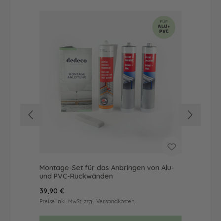
Montage-Set für das Anbringen von Alu-
Dus
und PVC-Rückwänden
Ba
Regulärer Preis:
Reg
39,90 €
68
Preise inkl. MwSt. zzgl. Versandkosten
Prei