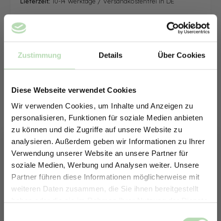
Lieferzeit:
10-14 Werktage / Versandkostenfrei in DE
Zustimmung
Details
Über Cookies
Diese Webseite verwendet Cookies
Wir verwenden Cookies, um Inhalte und Anzeigen zu
personalisieren, Funktionen für soziale Medien anbieten
zu können und die Zugriffe auf unsere Website zu
analysieren. Außerdem geben wir Informationen zu Ihrer
Verwendung unserer Website an unsere Partner für
soziale Medien, Werbung und Analysen weiter. Unsere
Partner führen diese Informationen möglicherweise mit
ERHALTE 5% RABATT AUF
weiteren Daten zusammen, die Sie ihnen bereitgestellt
DEINE RÜCKWÄNDE
haben oder die sie im Rahmen Ihrer Nutzung der Dienste
Jetzt zum Newsletter anmelden.
gesammelt haben.
Keine passende Größe gefunden? -
Einwilligungsauswahl