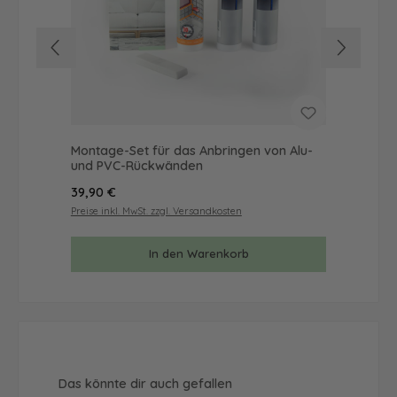
Montage-Set für das Anbringen von Alu-
Mus
und PVC-Rückwänden
& 
Regulärer Preis:
Reg
39,90 €
9,9
Preise inkl. MwSt. zzgl. Versandkosten
Prei
In den Warenkorb
Produktgalerie überspringen
Das könnte dir auch gefallen