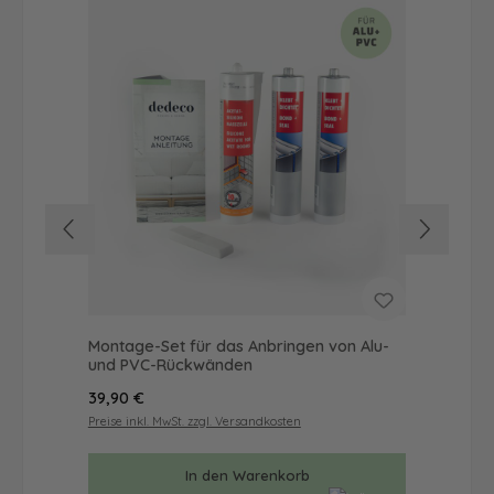
Montage-Set für das Anbringen von Alu-
Dus
und PVC-Rückwänden
Ba
Regulärer Preis:
Reg
39,90 €
57
Preise inkl. MwSt. zzgl. Versandkosten
Prei
In den Warenkorb