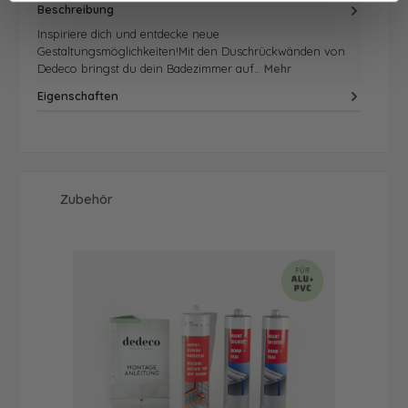
Beschreibung
Inspiriere dich und entdecke neue
Gestaltungsmöglichkeiten!Mit den Duschrückwänden von
Dedeco bringst du dein Badezimmer auf…
Mehr
Eigenschaften
Produktgalerie überspringen
Zubehör