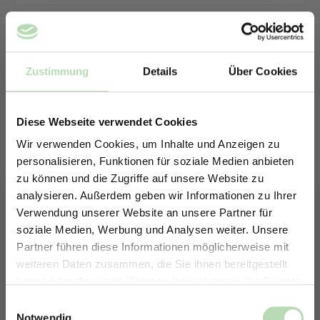
Zustimmung
Details
Über Cookies
Diese Webseite verwendet Cookies
Wir verwenden Cookies, um Inhalte und Anzeigen zu
personalisieren, Funktionen für soziale Medien anbieten
zu können und die Zugriffe auf unsere Website zu
analysieren. Außerdem geben wir Informationen zu Ihrer
Verwendung unserer Website an unsere Partner für
soziale Medien, Werbung und Analysen weiter. Unsere
Partner führen diese Informationen möglicherweise mit
ERHALTE 5% RABATT AUF
weiteren Daten zusammen, die Sie ihnen bereitgestellt
DEINE RÜCKWÄNDE
haben oder die sie im Rahmen Ihrer Nutzung der Dienste
Keine passende Größe gefunden? -
Jetzt zum Newsletter anmelden.
gesammelt haben.
Einwilligungsauswahl
Erstelle in nur 4 Schritten deine
Notwendig