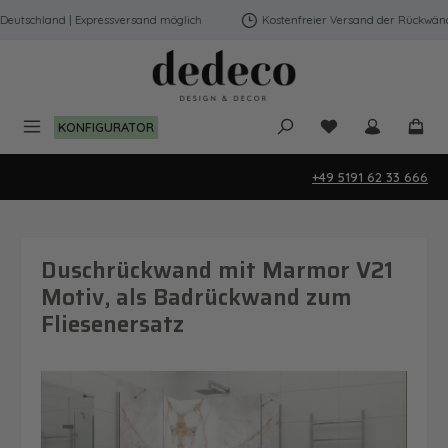
Zum Hauptinhalt springen
utschland | Expressversand möglich
Kostenfreier Versand der Rückwände 
Du hast 0 Produk
KONFIGURATOR
+49 5191 62 33 666
Duschrückwand mit Marmor V21
Motiv, als Badrückwand zum
Fliesenersatz
Bildergalerie überspringen