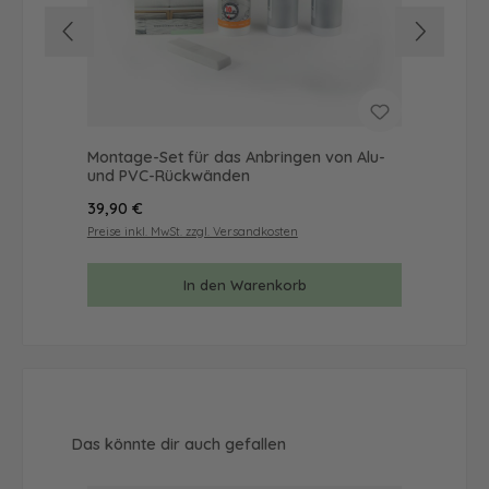
Montage-Set für das Anbringen von Alu-
Mus
und PVC-Rückwänden
& 
Regulärer Preis:
Reg
39,90 €
9,9
Preise inkl. MwSt. zzgl. Versandkosten
Prei
In den Warenkorb
Produktgalerie überspringen
Das könnte dir auch gefallen