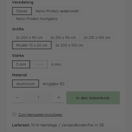
auswählen
Veredelung
Classic
Nano-Protect seidenmatt
Nano-Protect hochglanz
auswählen
Größe
2x 200 x 90 cm
2x 210 x 90 cm
2x 210 x 100 cm
Muster 10 x 20 cm
2x 200 x 100 cm
auswählen
Stärke
3 mm
5 mm
6 mm
(Diese Option ist zurzeit nicht verfügbar.)
auswählen
Material
Aluminium
Acrylglas 3D
Produkt Anzahl: Gib den gewünschten Wert ein oder benutze die Schaltfläche
In den Warenkorb
Zum Merkzettel hinzufügen
Lieferzeit:
10-14 Werktage / Versandkostenfrei in DE