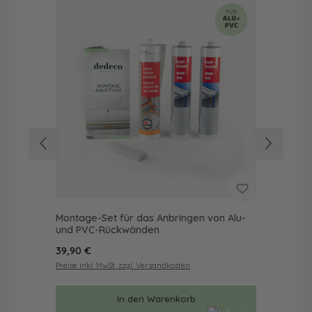
Montage-Set für das Anbringen von Alu-
Dus
und PVC-Rückwänden
Ba
Regulärer Preis:
Reg
39,90 €
68
Preise inkl. MwSt. zzgl. Versandkosten
Prei
In den Warenkorb