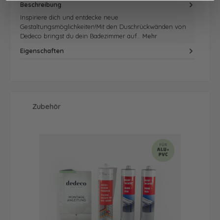
Beschreibung
Inspiriere dich und entdecke neue
Gestaltungsmöglichkeiten!Mit den Duschrückwänden von
Dedeco bringst du dein Badezimmer auf…
Mehr
Eigenschaften
Produktgalerie überspringen
Zubehör