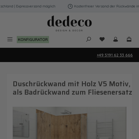
Zum Hauptinhalt springen
hland | Expressversand möglich
Kostenfreier Versand der Rückwände in D
Du hast 0 Produk
KONFIGURATOR
+49 5191 62 33 666
Duschrückwand mit Holz V5 Motiv,
als Badrückwand zum Fliesenersatz
Bildergalerie überspringen