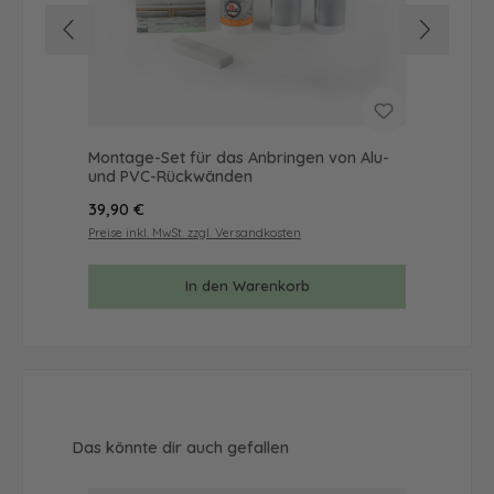
Montage-Set für das Anbringen von Alu-
Mus
und PVC-Rückwänden
& 
Regulärer Preis:
Reg
39,90 €
9,9
Preise inkl. MwSt. zzgl. Versandkosten
Prei
In den Warenkorb
Produktgalerie überspringen
Das könnte dir auch gefallen