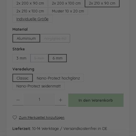
2x 200 x 90 cm
2x 200 x 100 cm
2x 210 x 90 cm
2x 210 x 100 cm
Muster 10 x 20 cm
Individuelle Größe
auswählen
Material
Aluminium
Acrylglas 3D
(Diese Option ist zurzeit nicht verfügbar.)
auswählen
Stärke
3 mm
5 mm
6 mm
(Diese Option ist zurzeit nicht verfügbar.)
auswählen
Veredelung
Classic
Nano-Protect hochglanz
Nano-Protect seidenmatt
Produkt Anzahl: Gib den gewünschten Wert ein oder benutze die Schaltfläche
In den Warenkorb
Zum Merkzettel hinzufügen
Lieferzeit:
10-14 Werktage / Versandkostenfrei in DE