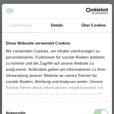
Zustimmung
Details
Über Cookies
Diese Webseite verwendet Cookies
Wir verwenden Cookies, um Inhalte und Anzeigen zu
personalisieren, Funktionen für soziale Medien anbieten
zu können und die Zugriffe auf unsere Website zu
analysieren. Außerdem geben wir Informationen zu Ihrer
Verwendung unserer Website an unsere Partner für
soziale Medien, Werbung und Analysen weiter. Unsere
Partner führen diese Informationen möglicherweise mit
ERHALTE 5% RABATT AUF
weiteren Daten zusammen, die Sie ihnen bereitgestellt
DEINE RÜCKWÄNDE
haben oder die sie im Rahmen Ihrer Nutzung der Dienste
Keine passende Größe gefunden? -
Jetzt zum Newsletter anmelden.
gesammelt haben.
Einwilligungsauswahl
Erstelle in nur 4 Schritten deine
Notwendig