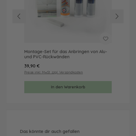
Montage-Set für das Anbringen von Alu-
Mus
und PVC-Rückwänden
& 
Regulärer Preis:
Reg
39,90 €
9,9
Preise inkl. MwSt. zzgl. Versandkosten
Prei
In den Warenkorb
Produktgalerie überspringen
Das könnte dir auch gefallen