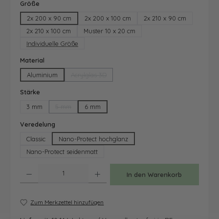
auswählen
Größe
2x 200 x 90 cm
2x 200 x 100 cm
2x 210 x 90 cm
2x 210 x 100 cm
Muster 10 x 20 cm
Individuelle Größe
auswählen
Material
Aluminium
Acrylglas 3D
(Diese Option ist zurzeit nicht verfügbar.)
auswählen
Stärke
3 mm
5 mm
6 mm
(Diese Option ist zurzeit nicht verfügbar.)
auswählen
Veredelung
Classic
Nano-Protect hochglanz
Nano-Protect seidenmatt
Produkt Anzahl: Gib den gewünschten Wert ein oder benutze die Schaltfläche
In den Warenkorb
Zum Merkzettel hinzufügen