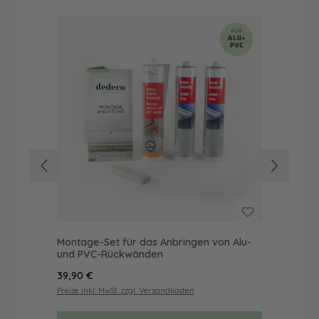
Montage-Set für das Anbringen von Alu-
Dus
und PVC-Rückwänden
Ba
Regulärer Preis:
Reg
39,90 €
65
Preise inkl. MwSt. zzgl. Versandkosten
Prei