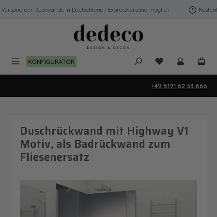
Zum Hauptinhalt springen
ersand der Rückwände in Deutschland | Expressversand möglich
Kostenfre
Du hast 0 Produk
KONFIGURATOR
+49 5191 62 33 666
Duschrückwand mit Highway V1
Motiv, als Badrückwand zum
Fliesenersatz
Bildergalerie überspringen