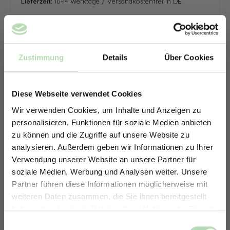
Lieferzeit:
10-14 Werktage / Versandkostenfrei in DE
Zustimmung
Details
Über Cookies
Diese Webseite verwendet Cookies
Wir verwenden Cookies, um Inhalte und Anzeigen zu
personalisieren, Funktionen für soziale Medien anbieten
zu können und die Zugriffe auf unsere Website zu
analysieren. Außerdem geben wir Informationen zu Ihrer
Verwendung unserer Website an unsere Partner für
soziale Medien, Werbung und Analysen weiter. Unsere
Partner führen diese Informationen möglicherweise mit
ERHALTE 5% RABATT AUF
weiteren Daten zusammen, die Sie ihnen bereitgestellt
DEINE RÜCKWÄNDE
haben oder die sie im Rahmen Ihrer Nutzung der Dienste
Jetzt zum Newsletter anmelden.
gesammelt haben.
Keine passende Größe gefunden? -
Einwilligungsauswahl