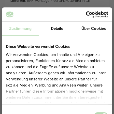
Lieferzeit:
10-14 Werktage / Versandkostenfrei in DE
Zustimmung
Details
Über Cookies
Diese Webseite verwendet Cookies
Wir verwenden Cookies, um Inhalte und Anzeigen zu
personalisieren, Funktionen für soziale Medien anbieten
zu können und die Zugriffe auf unsere Website zu
analysieren. Außerdem geben wir Informationen zu Ihrer
Verwendung unserer Website an unsere Partner für
soziale Medien, Werbung und Analysen weiter. Unsere
Partner führen diese Informationen möglicherweise mit
ERHALTE 5% RABATT AUF
weiteren Daten zusammen, die Sie ihnen bereitgestellt
DEINE RÜCKWÄNDE
haben oder die sie im Rahmen Ihrer Nutzung der Dienste
Jetzt zum Newsletter anmelden.
gesammelt haben.
Keine passende Größe gefunden? -
Einwilligungsauswahl