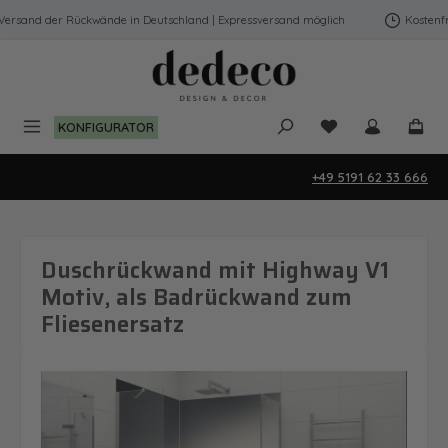
Zum Hauptinhalt springen
rsand der Rückwände in Deutschland | Expressversand möglich
Kostenfrei
Du hast 0 Produk
KONFIGURATOR
+49 5191 62 33 666
Duschrückwand mit Highway V1
Motiv, als Badrückwand zum
Fliesenersatz
Bildergalerie überspringen