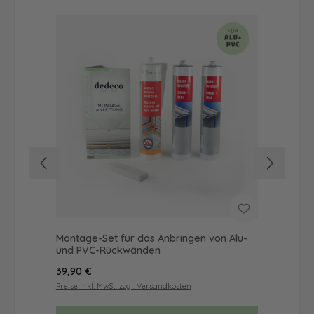
Montage-Set für das Anbringen von Alu-
Dus
und PVC-Rückwänden
Ba
Regulärer Preis:
Reg
39,90 €
65
Preise inkl. MwSt. zzgl. Versandkosten
Prei