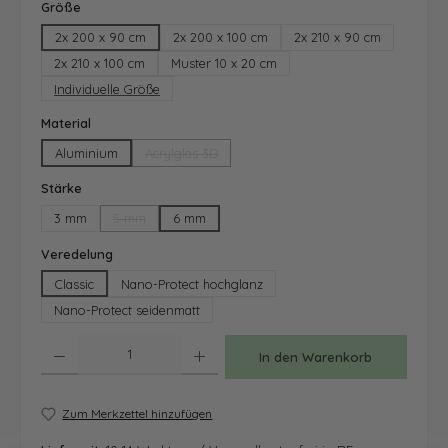
auswählen
Größe
2x 200 x 90 cm
2x 200 x 100 cm
2x 210 x 90 cm
2x 210 x 100 cm
Muster 10 x 20 cm
Individuelle Größe
auswählen
Material
Aluminium
Acrylglas 3D
(Diese Option ist zurzeit nicht verfügbar.)
auswählen
Stärke
3 mm
5 mm
6 mm
(Diese Option ist zurzeit nicht verfügbar.)
auswählen
Veredelung
Classic
Nano-Protect hochglanz
Nano-Protect seidenmatt
Produkt Anzahl: Gib den gewünschten Wert ein oder benutze die Schaltfläche
In den Warenkorb
Zum Merkzettel hinzufügen