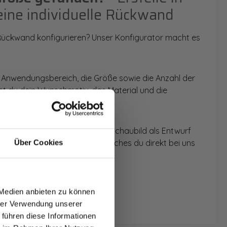
eine individuelle Rückwand
 Rückwand konfigurieren? Unser Konfigurator macht es
 Anwendungsbereich, die Größe sowie die Anzahl der
t du dein Wunschmotiv, das Material und die
 werden dir die Rückwände im Schaubild als Entwurf
u dein individuelles Angebot, welches du direkt bei uns
Über Cookies
T AUF
NDE
 Medien anbieten zu können
den.
hrer Verwendung unserer
 führen diese Informationen