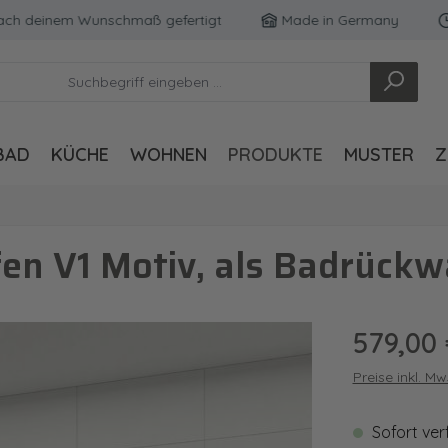
deinem Wunschmaß gefertigt
Made in Germany
Kost
BAD
KÜCHE
WOHNEN
PRODUKTE
MUSTER
Z
n V1 Motiv, als Badrückw
Regulärer Pre
579,00
Preise inkl. M
Sofort ver