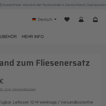
enfreier Versand der Rückwände in Deutschland | Expressversand m
Du hast 0 Produkte auf
Deutsch
UBEHÖR
MEHR INFO
and zum Fliesenersatz
is:
 €
wSt. zzgl. Versandkosten
fügbar, Lieferzeit: 10-14 Werktage / Versandkostenfrei