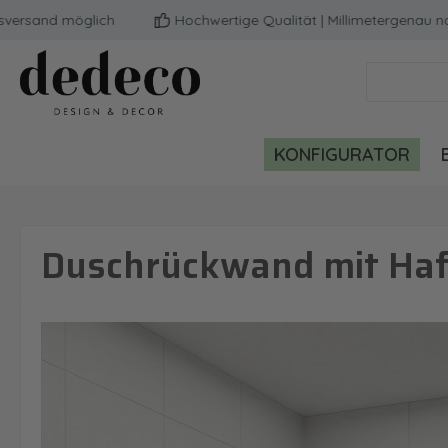
and möglich
Hochwertige Qualität | Millimetergenau nach 
m Hauptinhalt springen
Zur Suche springen
Zur Hauptnavigation springen
KONFIGURATOR
Duschrückwand mit Hafe
Bildergalerie überspringen