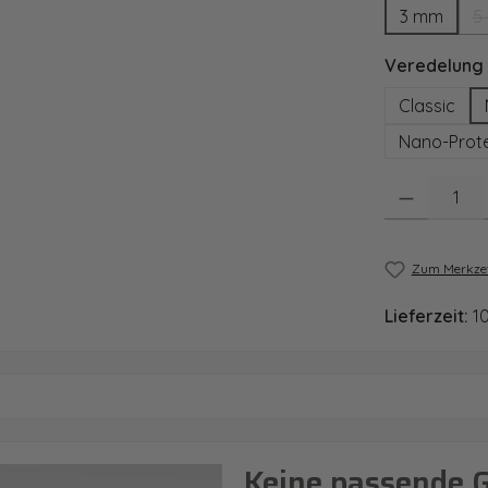
3 mm
5
Veredelung
Classic
Nano-Prote
Produkt Anzahl
Zum Merkzet
Lieferzeit:
1
Keine passende 