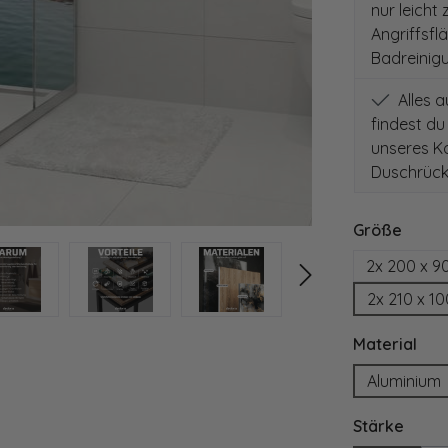
nur leicht
Angriffsfl
Badreinig
Alles 
findest du
unseres Ko
Duschrück
auswä
Größe
2x 200 x 9
2x 210 x 1
aus
Material
Aluminium
ausw
Stärke