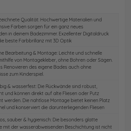
ichnete Qualität: Hochwertige Materialien und
ensive Farben sorgen für ein ganz neues
en in deinem Badezimmer. Exzellenter Digitaldruck
die beste Farbbrillanz mit 3D Optik
e Bearbeitung & Montage: Leichte und schnelle
ithilfe von Montagekleber, ohne Bohren oder Sägen.
as Renovieren des eigene Bades auch ohne
sse zum Kinderspiel.
ig & wasserfest: Die Rückwände sind robust,
t und können direkt auf alte Fliesen oder Putz
 werden. Die nahtlose Montage bietet keinen Platz
el und konserviert die darunterliegenden Fliesen
s, sauber & hygienisch: Die besonders glatte
e mit der wasserabweisenden Beschichtung ist nicht