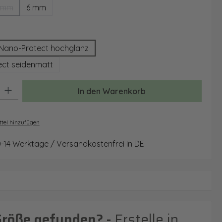
 mm
6 mm
(Diese Option ist zurzeit nicht verfügbar.)
auswählen
Nano-Protect hochglanz
ct seidenmatt
: Gib den gewünschten Wert ein oder benutze die Schaltflächen um 
In den Warenkorb
tel hinzufügen
0-14 Werktage / Versandkostenfrei in DE
Größe gefunden? -
Erstelle in