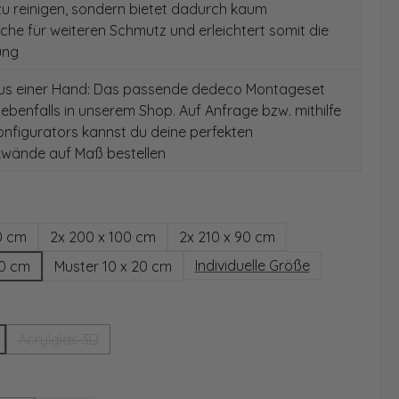
 zu reinigen, sondern bietet dadurch kaum
äche für weiteren Schmutz und erleichtert somit die
ung
aus einer Hand: Das passende dedeco Montageset
 ebenfalls in unserem Shop. Auf Anfrage bzw. mithilfe
nfigurators kannst du deine perfekten
wände auf Maß bestellen
hlen
0 cm
2x 200 x 100 cm
2x 210 x 90 cm
Individuelle Größe
00 cm
Muster 10 x 20 cm
wählen
Acrylglas 3D
(Diese Option ist zurzeit nicht verfügbar.)
ählen