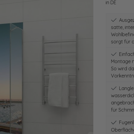
in DE
Ausgeze
satte, int
Wohlbefind
sorgt für 
Einfach
Montage m
So wird d
Vorkenntni
Langleb
wasserdich
angebracht
für Schimm
Fugenlo
Oberfläch