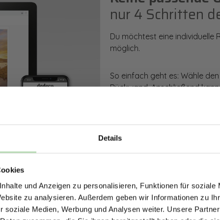
nur 4 Schritten d
Du möchtest eine individuelle
möglich.
So einfach geht es: Wähle den
Rückwand. Anschließend kanns
Zusatzveredelung auswählen.
Mithilfe unseres Konfigurators
dargestellt. Parallel erhältst d
Details
bestellen kannst.
ERHALTE 5% RABAT
Cookies
DEINE RÜCKWÄ
Zum Konfigurator
nhalte und Anzeigen zu personalisieren, Funktionen für soziale
Jetzt zum Newsletter anmel
Website zu analysieren. Außerdem geben wir Informationen zu I
r soziale Medien, Werbung und Analysen weiter. Unsere Partner