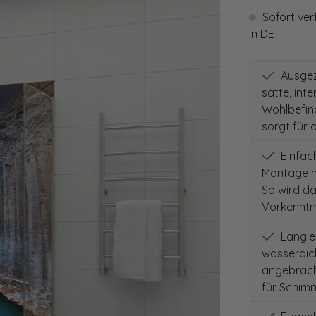
Sofort ver
in DE
Ausgeze
satte, int
Wohlbefind
sorgt für 
Einfach
Montage m
So wird d
Vorkenntni
Langleb
wasserdich
angebracht
für Schimm