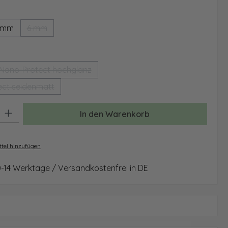
ählen
 mm
6 mm
(Diese Option ist zurzeit nicht verfügbar.)
auswählen
Nano-Protect hochglanz
(Diese Option ist zurzeit nicht verfügbar.)
ct seidenmatt
(Diese Option ist zurzeit nicht verfügbar.)
: Gib den gewünschten Wert ein oder benutze die Schaltflächen um 
In den Warenkorb
tel hinzufügen
0-14 Werktage / Versandkostenfrei in DE