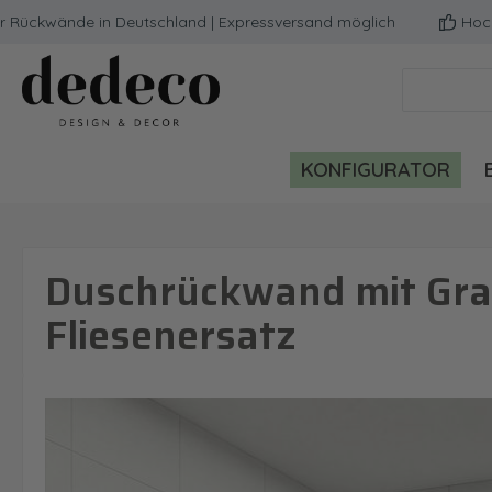
kwände in Deutschland | Expressversand möglich
Hochwerti
m Hauptinhalt springen
Zur Suche springen
Zur Hauptnavigation springen
KONFIGURATOR
Duschrückwand mit Gra
Fliesenersatz
Bildergalerie überspringen