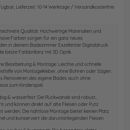
fügbar, Lieferzeit: 10-14 Werktage / Versandkostenfrei
ichnete Qualität: Hochwertige Materialien und
ensive Farben sorgen für ein ganz neues
en in deinem Badezimmer. Exzellenter Digitaldruck
die beste Farbbrillanz mit 3D Optik
e Bearbeitung & Montage: Leichte und schnelle
ithilfe von Montagekleber, ohne Bohren oder Sägen.
as Renovieren des eigene Bades auch ohne
sse zum Kinderspiel.
ig & wasserfest: Die Rückwände sind robust,
t und können direkt auf alte Fliesen oder Putz
 werden. Die nahtlose Montage bietet keinen Platz
el und konserviert die darunterliegenden Fliesen