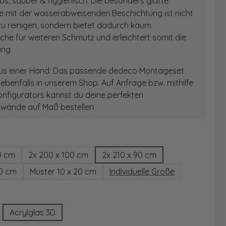
s, sauber & hygienisch: Die besonders glatte
e mit der wasserabweisenden Beschichtung ist nicht
 zu reinigen, sondern bietet dadurch kaum
äche für weiteren Schmutz und erleichtert somit die
ung
aus einer Hand: Das passende dedeco Montageset
 ebenfalls in unserem Shop. Auf Anfrage bzw. mithilfe
nfigurators kannst du deine perfekten
wände auf Maß bestellen
hlen
0 cm
2x 200 x 100 cm
2x 210 x 90 cm
00 cm
Muster 10 x 20 cm
Individuelle Größe
wählen
Acrylglas 3D