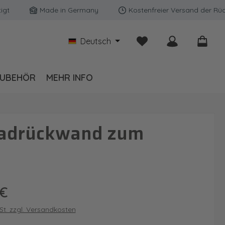
Made in Germany
Kostenfreier Versand der Rückwänd
Du hast 0 Produkte auf
Deutsch
UBEHÖR
MEHR INFO
 Badrückwand zum
is:
 €
wSt. zzgl. Versandkosten