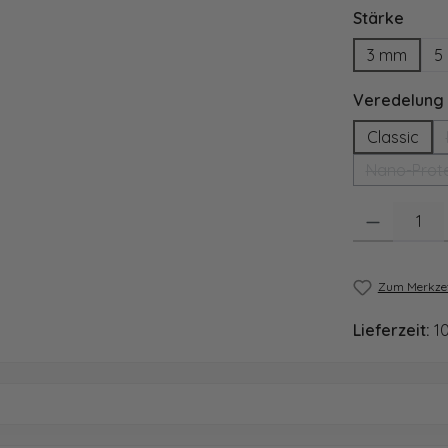
ausw
Stärke
3 mm
5
Veredelung
Classic
Nano-Prote
Produkt Anzahl
Zum Merkzet
Lieferzeit:
1