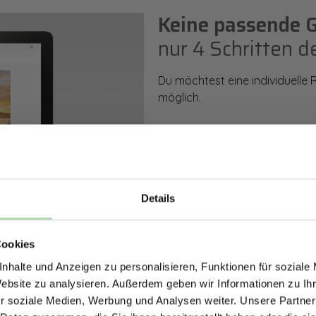
Keine passende 
nur 4 Schritten d
Du möchtest eine individuelle
möglich.
So einfach geht es: Wähle den
Rückwand. Anschließend kanns
Zusatzveredelung auswählen.
Details
Mithilfe unseres Konfigurators
ERHALTE 5% RABAT
dargestellt. Parallel erhältst d
bestellen kannst.
Cookies
DEINE RÜCKWÄ
nhalte und Anzeigen zu personalisieren, Funktionen für soziale
Jetzt zum Newsletter anmel
Website zu analysieren. Außerdem geben wir Informationen zu I
Zum Konfigurator
r soziale Medien, Werbung und Analysen weiter. Unsere Partner