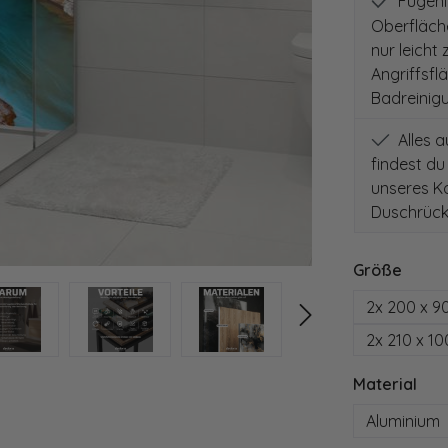
Fugenlo
Oberfläch
nur leicht
Angriffsfl
Badreinig
Alles 
findest du
unseres Ko
Duschrück
auswä
Größe
2x 200 x 9
2x 210 x 1
aus
Material
Aluminium