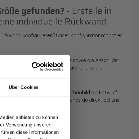
Größe gefunden? -
Erstelle in
eine individuelle Rückwand
 Rückwand konfigurieren? Unser Konfigurator macht es
 Anwendungsbereich, die Größe sowie die Anzahl der
t du dein Wunschmotiv, das Material und die
Über Cookies
 werden dir die Rückwände im Schaubild als Entwurf
T AUF
u dein individuelles Angebot, welches du direkt bei uns
NDE
 Medien anbieten zu können
den.
hrer Verwendung unserer
 führen diese Informationen