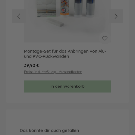
Montage-Set für das Anbringen von Alu-
Mus
und PVC-Rückwänden
& 
Regulärer Preis:
Reg
39,90 €
9,9
Preise inkl. MwSt. zzgl. Versandkosten
Prei
In den Warenkorb
Produktgalerie überspringen
Das könnte dir auch gefallen