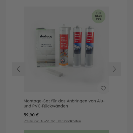
Montage-Set für das Anbringen von Alu-
Du
und PVC-Rückwänden
als
Regulärer Preis:
Reg
39,90 €
72
Preise inkl. MwSt. zzgl. Versandkosten
Prei