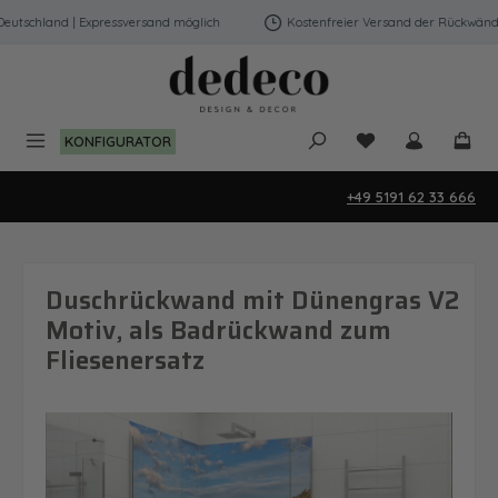
Zum Hauptinhalt springen
tschland | Expressversand möglich
Kostenfreier Versand der Rückwände i
Du hast 0 Produk
KONFIGURATOR
+49 5191 62 33 666
Duschrückwand mit Dünengras V2
Motiv, als Badrückwand zum
Fliesenersatz
Bildergalerie überspringen