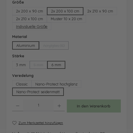
auswählen
Größe
2x 200 x 90 cm
2x 200 x 100 cm
2x 210 x 90 cm
2x 210 x 100 cm
Muster 10 x 20 cm
Individuelle Größe
auswählen
Material
Aluminium
Acrylglas 3D
(Diese Option ist zurzeit nicht verfügbar.)
auswählen
Stärke
3 mm
5 mm
6 mm
(Diese Option ist zurzeit nicht verfügbar.)
auswählen
Veredelung
Classic
Nano-Protect hochglanz
Nano-Protect seidenmatt
Produkt Anzahl: Gib den gewünschten Wert ein oder benutze die Schaltfläche
In den Warenkorb
Zum Merkzettel hinzufügen