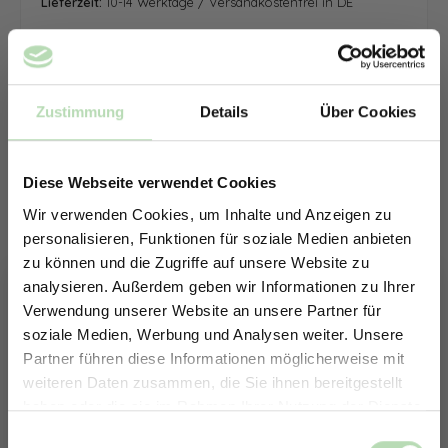
Lieferzeit:
10-14 Werktage / Versandkostenfrei in DE
Zustimmung
Details
Über Cookies
Diese Webseite verwendet Cookies
Wir verwenden Cookies, um Inhalte und Anzeigen zu
personalisieren, Funktionen für soziale Medien anbieten
zu können und die Zugriffe auf unsere Website zu
analysieren. Außerdem geben wir Informationen zu Ihrer
Verwendung unserer Website an unsere Partner für
soziale Medien, Werbung und Analysen weiter. Unsere
Partner führen diese Informationen möglicherweise mit
ERHALTE 5% RABATT AUF
weiteren Daten zusammen, die Sie ihnen bereitgestellt
DEINE RÜCKWÄNDE
haben oder die sie im Rahmen Ihrer Nutzung der Dienste
Jetzt zum Newsletter anmelden.
gesammelt haben.
Keine passende Größe gefunden? -
Einwilligungsauswahl