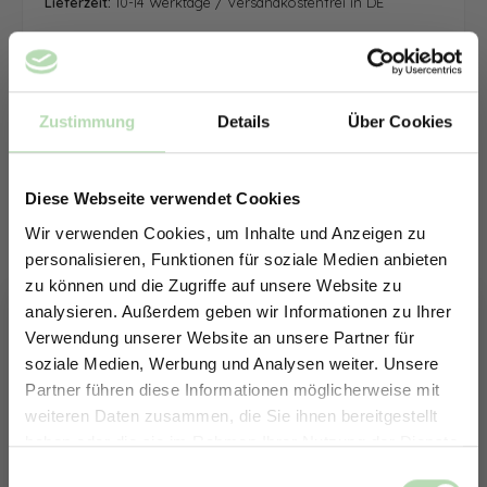
Lieferzeit:
10-14 Werktage / Versandkostenfrei in DE
Zustimmung
Details
Über Cookies
Diese Webseite verwendet Cookies
Wir verwenden Cookies, um Inhalte und Anzeigen zu
personalisieren, Funktionen für soziale Medien anbieten
zu können und die Zugriffe auf unsere Website zu
analysieren. Außerdem geben wir Informationen zu Ihrer
Verwendung unserer Website an unsere Partner für
soziale Medien, Werbung und Analysen weiter. Unsere
Partner führen diese Informationen möglicherweise mit
ERHALTE 5% RABATT AUF
weiteren Daten zusammen, die Sie ihnen bereitgestellt
DEINE RÜCKWÄNDE
haben oder die sie im Rahmen Ihrer Nutzung der Dienste
Jetzt zum Newsletter anmelden.
gesammelt haben.
Keine passende Größe gefunden? -
Einwilligungsauswahl