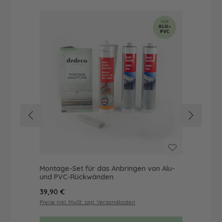
Montage-Set für das Anbringen von Alu-
Du
und PVC-Rückwänden
als
Regulärer Preis:
Reg
39,90 €
72
Preise inkl. MwSt. zzgl. Versandkosten
Prei