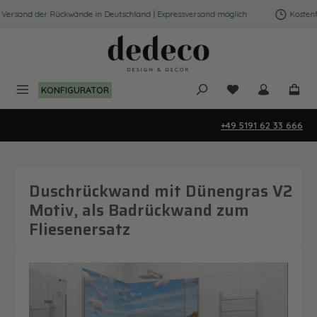
Zum Hauptinhalt springen
ersand der Rückwände in Deutschland | Expressversand möglich
Kostenfre
Du hast 0 Produk
KONFIGURATOR
+49 5191 62 33 666
Duschrückwand mit Dünengras V2
Motiv, als Badrückwand zum
Fliesenersatz
Bildergalerie überspringen