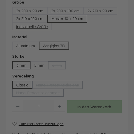
auswählen
Größe
2x 200 x 90 cm
2x 200 x 100 cm
2x 210 x 90 cm
2x 210 x 100 cm
Muster 10 x 20 cm
Individuelle Größe
auswählen
Material
Aluminium
Acrylglas 3D
auswählen
Stärke
3 mm
5 mm
6 mm
(Diese Option ist zurzeit nicht verfügbar.)
auswählen
Veredelung
Classic
Nano-Protect hochglanz
(Diese Option ist zurzeit nicht verfügbar.)
Nano-Protect seidenmatt
(Diese Option ist zurzeit nicht verfügbar.)
Produkt Anzahl: Gib den gewünschten Wert ein oder benutze die Schaltfläche
In den Warenkorb
Zum Merkzettel hinzufügen