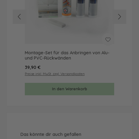
Montage-Set für das Anbringen von Alu-
Mus
und PVC-Rückwänden
& 
Regulärer Preis:
Reg
39,90 €
9,9
Preise inkl. MwSt. zzgl. Versandkosten
Prei
In den Warenkorb
Produktgalerie überspringen
Das könnte dir auch gefallen