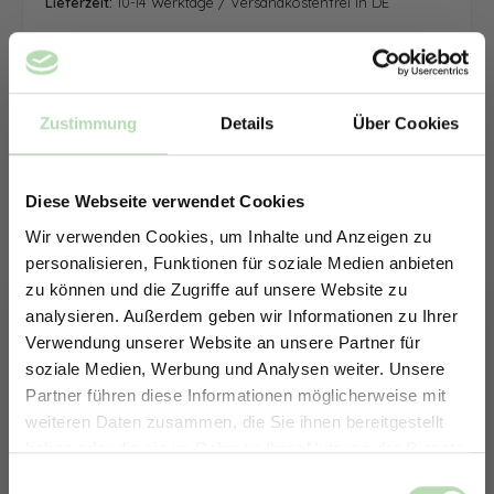
Lieferzeit:
10-14 Werktage / Versandkostenfrei in DE
Zustimmung
Details
Über Cookies
Diese Webseite verwendet Cookies
Wir verwenden Cookies, um Inhalte und Anzeigen zu
personalisieren, Funktionen für soziale Medien anbieten
zu können und die Zugriffe auf unsere Website zu
analysieren. Außerdem geben wir Informationen zu Ihrer
Verwendung unserer Website an unsere Partner für
soziale Medien, Werbung und Analysen weiter. Unsere
Partner führen diese Informationen möglicherweise mit
ERHALTE 5% RABATT AUF
weiteren Daten zusammen, die Sie ihnen bereitgestellt
DEINE RÜCKWÄNDE
haben oder die sie im Rahmen Ihrer Nutzung der Dienste
Jetzt zum Newsletter anmelden.
gesammelt haben.
Keine passende Größe gefunden? -
Einwilligungsauswahl