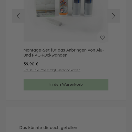
Montage-Set für das Anbringen von Alu-
Mus
und PVC-Rückwänden
& 
Regulärer Preis:
Reg
39,90 €
9,9
Preise inkl. MwSt. zzgl. Versandkosten
Prei
In den Warenkorb
Produktgalerie überspringen
Das könnte dir auch gefallen