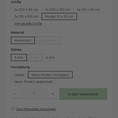
auswählen
Größe
2x 200 x 90 cm
2x 200 x 100 cm
2x 210 x 90 cm
2x 210 x 100 cm
Muster 10 x 20 cm
Individuelle Größe
auswählen
Material
Aluminium
Acrylglas 3D
(Diese Option ist zurzeit nicht verfügbar.)
auswählen
Stärke
3 mm
5 mm
6 mm
(Diese Option ist zurzeit nicht verfügbar.)
auswählen
Veredelung
Classic
Nano-Protect hochglanz
Nano-Protect seidenmatt
Produkt Anzahl: Gib den gewünschten Wert ein oder benutze die Schaltfläche
In den Warenkorb
Zum Merkzettel hinzufügen