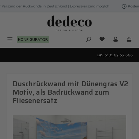
Zum Hauptinhalt springen
Versand der Rückwände in Deutschland | Expressversand möglich
Kostenfre
Du hast 0 Produk
KONFIGURATOR
+49 5191 62 33 666
Duschrückwand mit Dünengras V2
Motiv, als Badrückwand zum
Fliesenersatz
Bildergalerie überspringen