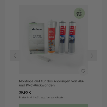
Montage-Set für das Anbringen von Alu-
Du
und PVC-Rückwänden
als
Regulärer Preis:
Reg
39,90 €
72
Preise inkl. MwSt. zzgl. Versandkosten
Prei