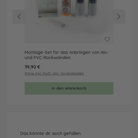
Montage-Set für das Anbringen von Alu-
Mus
und PVC-Rückwänden
& 
Regulärer Preis:
Reg
39,90 €
9,9
Preise inkl. MwSt. zzgl. Versandkosten
Prei
In den Warenkorb
Produktgalerie überspringen
Das könnte dir auch gefallen