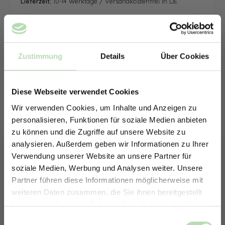
Lieferzeit:
10-14 Werktage / Versandkostenfrei in DE
Zustimmung
Details
Über Cookies
Diese Webseite verwendet Cookies
Wir verwenden Cookies, um Inhalte und Anzeigen zu
personalisieren, Funktionen für soziale Medien anbieten
zu können und die Zugriffe auf unsere Website zu
analysieren. Außerdem geben wir Informationen zu Ihrer
Verwendung unserer Website an unsere Partner für
soziale Medien, Werbung und Analysen weiter. Unsere
Partner führen diese Informationen möglicherweise mit
ERHALTE 5% RABATT AUF
weiteren Daten zusammen, die Sie ihnen bereitgestellt
DEINE RÜCKWÄNDE
haben oder die sie im Rahmen Ihrer Nutzung der Dienste
Jetzt zum Newsletter anmelden.
gesammelt haben.
Keine passende Größe gefunden? -
Einwilligungsauswahl