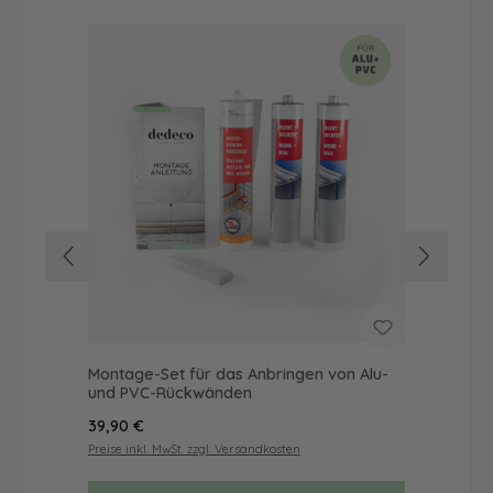
Montage-Set für das Anbringen von Alu-
Dus
und PVC-Rückwänden
Ba
Regulärer Preis:
Reg
39,90 €
52
Preise inkl. MwSt. zzgl. Versandkosten
Prei