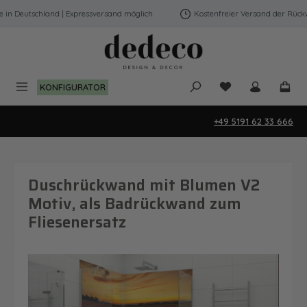
Zum Hauptinhalt springen
 Deutschland | Expressversand möglich
Kostenfreier Versand der Rückwän
Du hast 0 Produk
KONFIGURATOR
+49 5191 62 33 666
Duschrückwand mit Blumen V2
Motiv, als Badrückwand zum
Fliesenersatz
Bildergalerie überspringen