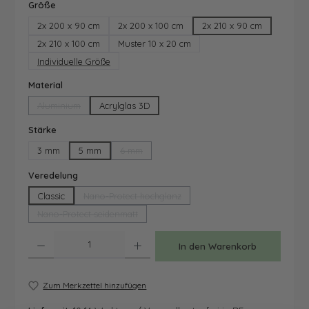
auswählen
Größe
2x 200 x 90 cm
2x 200 x 100 cm
2x 210 x 90 cm
2x 210 x 100 cm
Muster 10 x 20 cm
Individuelle Größe
auswählen
Material
Aluminium
Acrylglas 3D
(Diese Option ist zurzeit nicht verfügbar.)
auswählen
Stärke
3 mm
5 mm
6 mm
(Diese Option ist zurzeit nicht verfügbar.)
auswählen
Veredelung
Classic
Nano-Protect hochglanz
(Diese Option ist zurzeit nicht verfügbar.)
Nano-Protect seidenmatt
(Diese Option ist zurzeit nicht verfügbar.)
Produkt Anzahl: Gib den gewünschten Wert ein oder benutze die Schaltfläche
In den Warenkorb
Zum Merkzettel hinzufügen