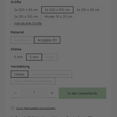
auswählen
Größe
2x 200 x 90 cm
2x 200 x 100 cm
2x 210 x 90 cm
2x 210 x 100 cm
Muster 10 x 20 cm
Individuelle Größe
auswählen
Material
Aluminium
Acrylglas 3D
(Diese Option ist zurzeit nicht verfügbar.)
auswählen
Stärke
3 mm
5 mm
6 mm
(Diese Option ist zurzeit nicht verfügbar.)
auswählen
Veredelung
Classic
Nano-Protect hochglanz
(Diese Option ist zurzeit nicht verfügbar.)
Nano-Protect seidenmatt
(Diese Option ist zurzeit nicht verfügbar.)
Produkt Anzahl: Gib den gewünschten Wert ein oder benutze die Schaltfläche
In den Warenkorb
Zum Merkzettel hinzufügen