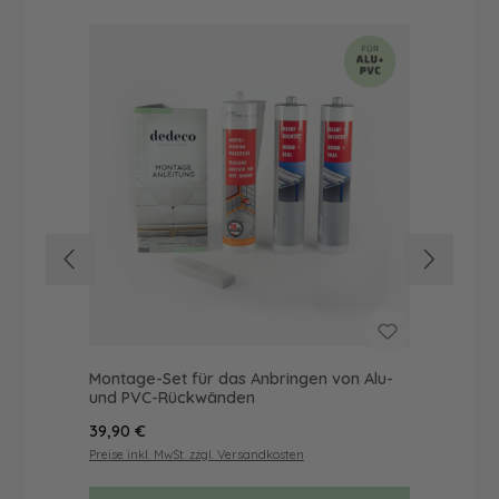
Montage-Set für das Anbringen von Alu-
Dus
und PVC-Rückwänden
Ba
Regulärer Preis:
Reg
39,90 €
52
Preise inkl. MwSt. zzgl. Versandkosten
Prei