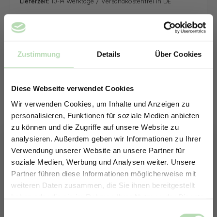
Lieferzeit:
10-14 Werktage / Versandkostenfrei in DE
Zustimmung
Details
Über Cookies
Diese Webseite verwendet Cookies
Wir verwenden Cookies, um Inhalte und Anzeigen zu
personalisieren, Funktionen für soziale Medien anbieten
zu können und die Zugriffe auf unsere Website zu
analysieren. Außerdem geben wir Informationen zu Ihrer
Verwendung unserer Website an unsere Partner für
soziale Medien, Werbung und Analysen weiter. Unsere
Partner führen diese Informationen möglicherweise mit
ERHALTE 5% RABATT AUF
weiteren Daten zusammen, die Sie ihnen bereitgestellt
DEINE RÜCKWÄNDE
haben oder die sie im Rahmen Ihrer Nutzung der Dienste
Jetzt zum Newsletter anmelden.
gesammelt haben.
Keine passende Größe gefunden? -
Einwilligungsauswahl