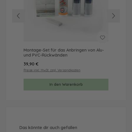
Montage-Set für das Anbringen von Alu-
Mus
und PVC-Rückwänden
& 
Regulärer Preis:
Reg
39,90 €
9,9
Preise inkl. MwSt. zzgl. Versandkosten
Prei
In den Warenkorb
Produktgalerie überspringen
Das könnte dir auch gefallen