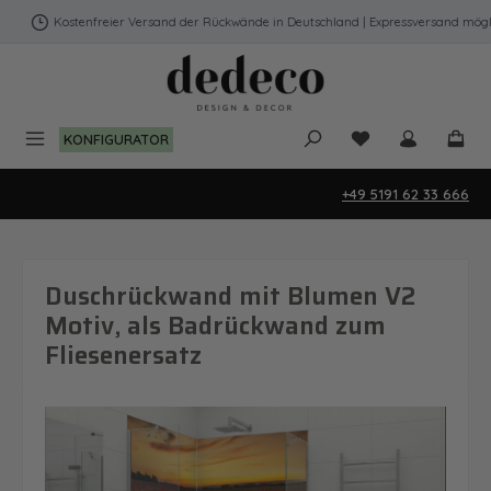
Zum Hauptinhalt springen
Kostenfreier Versand der Rückwände in Deutschland | Expressversand möglic
Du hast 0 Produk
KONFIGURATOR
+49 5191 62 33 666
Duschrückwand mit Blumen V2
Motiv, als Badrückwand zum
Fliesenersatz
Bildergalerie überspringen