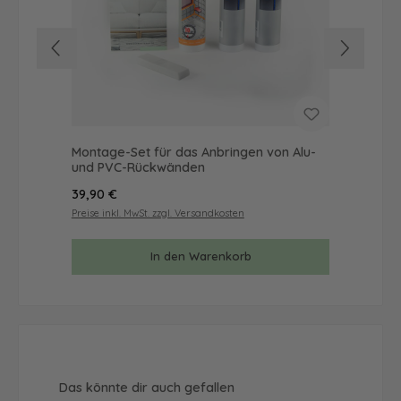
Montage-Set für das Anbringen von Alu-
Mus
und PVC-Rückwänden
& 
Regulärer Preis:
Reg
39,90 €
9,9
Preise inkl. MwSt. zzgl. Versandkosten
Prei
In den Warenkorb
Produktgalerie überspringen
Das könnte dir auch gefallen