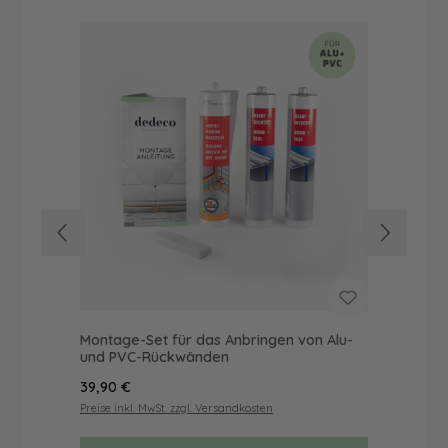
Montage-Set für das Anbringen von Alu-
Dus
und PVC-Rückwänden
Ba
Regulärer Preis:
Reg
39,90 €
52
Preise inkl. MwSt. zzgl. Versandkosten
Prei