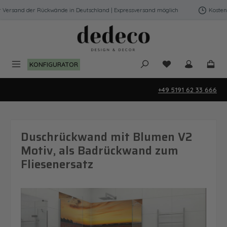
Zum Hauptinhalt springen
Versand der Rückwände in Deutschland | Expressversand möglich
Kostenfre
Du hast 0 Produk
KONFIGURATOR
+49 5191 62 33 666
Duschrückwand mit Blumen V2
Motiv, als Badrückwand zum
Fliesenersatz
Bildergalerie überspringen