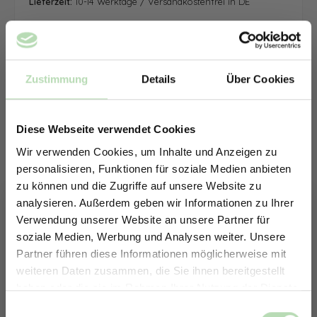
Lieferzeit:
10-14 Werktage / Versandkostenfrei in DE
Zustimmung
Details
Über Cookies
Diese Webseite verwendet Cookies
Wir verwenden Cookies, um Inhalte und Anzeigen zu
personalisieren, Funktionen für soziale Medien anbieten
zu können und die Zugriffe auf unsere Website zu
analysieren. Außerdem geben wir Informationen zu Ihrer
Verwendung unserer Website an unsere Partner für
soziale Medien, Werbung und Analysen weiter. Unsere
Partner führen diese Informationen möglicherweise mit
ERHALTE 5% RABATT AUF
weiteren Daten zusammen, die Sie ihnen bereitgestellt
DEINE RÜCKWÄNDE
haben oder die sie im Rahmen Ihrer Nutzung der Dienste
Jetzt zum Newsletter anmelden.
gesammelt haben.
Keine passende Größe gefunden? -
Einwilligungsauswahl