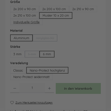
auswählen
Größe
2x 200 x 90 cm
2x 200 x 100 cm
2x 210 x 90 cm
2x 210 x 100 cm
Muster 10 x 20 cm
Individuelle Größe
auswählen
Material
Aluminium
Acrylglas 3D
(Diese Option ist zurzeit nicht verfügbar.)
auswählen
Stärke
3 mm
5 mm
6 mm
(Diese Option ist zurzeit nicht verfügbar.)
auswählen
Veredelung
Classic
Nano-Protect hochglanz
Nano-Protect seidenmatt
Produkt Anzahl: Gib den gewünschten Wert ein oder benutze die Schaltfläche
In den Warenkorb
Zum Merkzettel hinzufügen