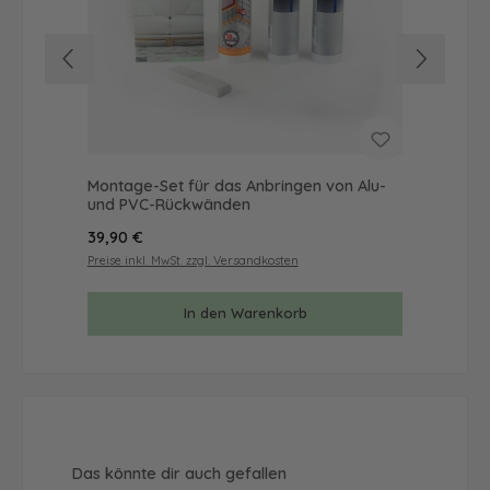
Montage-Set für das Anbringen von Alu-
Mus
und PVC-Rückwänden
& 
Regulärer Preis:
Reg
39,90 €
9,9
Preise inkl. MwSt. zzgl. Versandkosten
Prei
In den Warenkorb
Produktgalerie überspringen
Das könnte dir auch gefallen