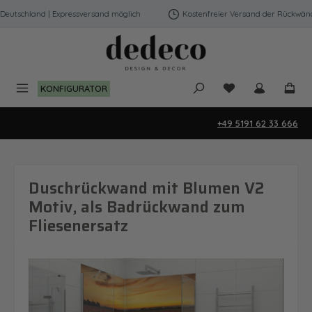
Zum Hauptinhalt springen
utschland | Expressversand möglich
Kostenfreier Versand der Rückwände 
Du hast 0 Produk
KONFIGURATOR
+49 5191 62 33 666
Duschrückwand mit Blumen V2
Motiv, als Badrückwand zum
Fliesenersatz
Bildergalerie überspringen