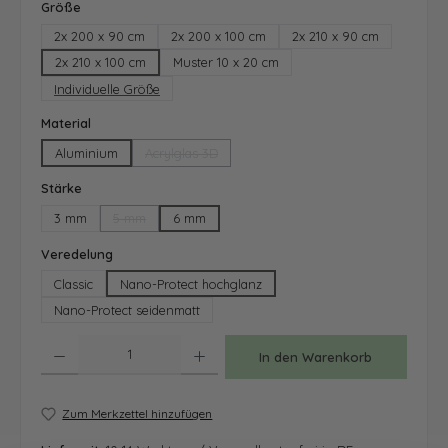
auswählen
Größe
2x 200 x 90 cm
2x 200 x 100 cm
2x 210 x 90 cm
2x 210 x 100 cm
Muster 10 x 20 cm
Individuelle Größe
auswählen
Material
Aluminium
Acrylglas 3D
(Diese Option ist zurzeit nicht verfügbar.)
auswählen
Stärke
3 mm
5 mm
6 mm
(Diese Option ist zurzeit nicht verfügbar.)
auswählen
Veredelung
Classic
Nano-Protect hochglanz
Nano-Protect seidenmatt
Produkt Anzahl: Gib den gewünschten Wert ein oder benutze die Schaltfläche
In den Warenkorb
Zum Merkzettel hinzufügen