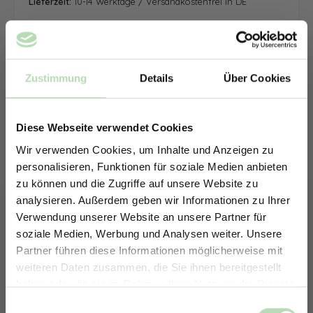
Lieferzeit:
10-14 Werktage / Versandkostenfrei in DE
Zustimmung
Details
Über Cookies
Diese Webseite verwendet Cookies
Wir verwenden Cookies, um Inhalte und Anzeigen zu
personalisieren, Funktionen für soziale Medien anbieten
zu können und die Zugriffe auf unsere Website zu
analysieren. Außerdem geben wir Informationen zu Ihrer
Verwendung unserer Website an unsere Partner für
soziale Medien, Werbung und Analysen weiter. Unsere
Partner führen diese Informationen möglicherweise mit
ERHALTE 5% RABATT AUF
weiteren Daten zusammen, die Sie ihnen bereitgestellt
DEINE RÜCKWÄNDE
haben oder die sie im Rahmen Ihrer Nutzung der Dienste
Jetzt zum Newsletter anmelden.
gesammelt haben.
Keine passende Größe gefunden? -
Einwilligungsauswahl