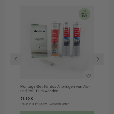
Montage-Set für das Anbringen von Alu-
Dus
und PVC-Rückwänden
Ba
Regulärer Preis:
Reg
39,90 €
52
Preise inkl. MwSt. zzgl. Versandkosten
Prei