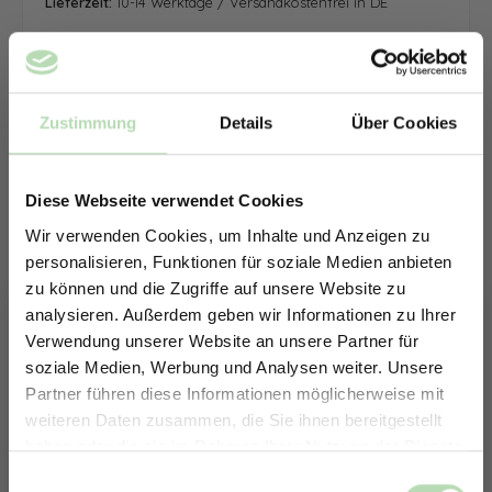
Lieferzeit:
10-14 Werktage / Versandkostenfrei in DE
Zustimmung
Details
Über Cookies
Diese Webseite verwendet Cookies
Wir verwenden Cookies, um Inhalte und Anzeigen zu
personalisieren, Funktionen für soziale Medien anbieten
zu können und die Zugriffe auf unsere Website zu
analysieren. Außerdem geben wir Informationen zu Ihrer
Verwendung unserer Website an unsere Partner für
soziale Medien, Werbung und Analysen weiter. Unsere
Partner führen diese Informationen möglicherweise mit
ERHALTE 5% RABATT AUF
weiteren Daten zusammen, die Sie ihnen bereitgestellt
DEINE RÜCKWÄNDE
haben oder die sie im Rahmen Ihrer Nutzung der Dienste
Jetzt zum Newsletter anmelden.
gesammelt haben.
Keine passende Größe gefunden? -
Einwilligungsauswahl