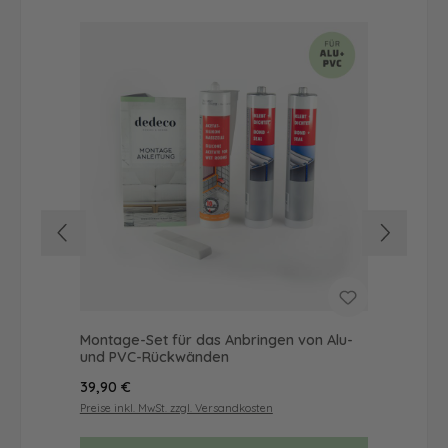
Montage-Set für das Anbringen von Alu-
Dus
und PVC-Rückwänden
Ba
Regulärer Preis:
Reg
39,90 €
52
Preise inkl. MwSt. zzgl. Versandkosten
Prei