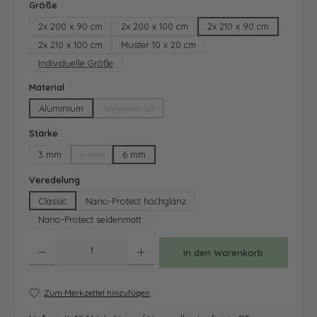
auswählen
Größe
2x 200 x 90 cm
2x 200 x 100 cm
2x 210 x 90 cm
2x 210 x 100 cm
Muster 10 x 20 cm
Individuelle Größe
auswählen
Material
Aluminium
Acrylglas 3D
(Diese Option ist zurzeit nicht verfügbar.)
auswählen
Stärke
3 mm
5 mm
6 mm
(Diese Option ist zurzeit nicht verfügbar.)
auswählen
Veredelung
Classic
Nano-Protect hochglanz
Nano-Protect seidenmatt
Produkt Anzahl: Gib den gewünschten Wert ein oder benutze die Schaltfläche
In den Warenkorb
Zum Merkzettel hinzufügen