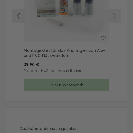
Montage-Set für das Anbringen von Alu-
Mus
und PVC-Rückwänden
& 
Regulärer Preis:
Reg
39,90 €
9,9
Preise inkl. MwSt. zzgl. Versandkosten
Prei
In den Warenkorb
Produktgalerie überspringen
Das könnte dir auch gefallen