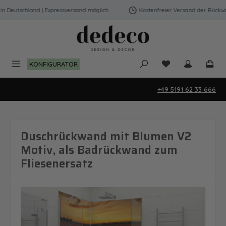
Zum Hauptinhalt springen
Deutschland | Expressversand möglich
Kostenfreier Versand der Rückwänd
Du hast 0 Produk
KONFIGURATOR
+49 5191 62 33 666
Duschrückwand mit Blumen V2
Motiv, als Badrückwand zum
Fliesenersatz
Bildergalerie überspringen