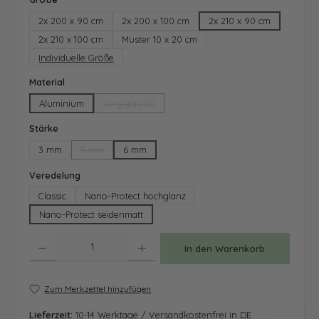
2x 200 x 90 cm
2x 200 x 100 cm
2x 210 x 90 cm
2x 210 x 100 cm
Muster 10 x 20 cm
Individuelle Größe
auswählen
Material
Aluminium
Acrylglas 3D
(Diese Option ist zurzeit nicht verfügbar.)
auswählen
Stärke
3 mm
5 mm
6 mm
(Diese Option ist zurzeit nicht verfügbar.)
auswählen
Veredelung
Classic
Nano-Protect hochglanz
Nano-Protect seidenmatt
Produkt Anzahl: Gib den gewünschten Wert ein oder benutze die Schaltfläche
In den Warenkorb
Zum Merkzettel hinzufügen
Lieferzeit:
10-14 Werktage / Versandkostenfrei in DE