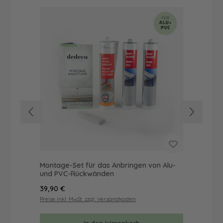
Montage-Set für das Anbringen von Alu-
Dus
und PVC-Rückwänden
Ba
Regulärer Preis:
Reg
39,90 €
46
Preise inkl. MwSt. zzgl. Versandkosten
Prei