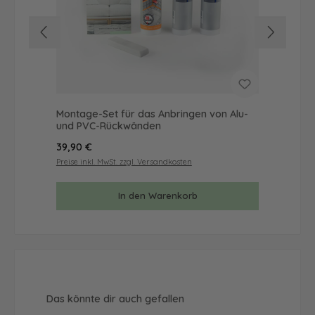
Montage-Set für das Anbringen von Alu-
Mus
und PVC-Rückwänden
& 
Regulärer Preis:
Reg
39,90 €
9,9
Preise inkl. MwSt. zzgl. Versandkosten
Prei
In den Warenkorb
Produktgalerie überspringen
Das könnte dir auch gefallen