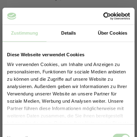
Zustimmung
Details
Über Cookies
Diese Webseite verwendet Cookies
Wir verwenden Cookies, um Inhalte und Anzeigen zu
personalisieren, Funktionen für soziale Medien anbieten
zu können und die Zugriffe auf unsere Website zu
analysieren. Außerdem geben wir Informationen zu Ihrer
Verwendung unserer Website an unsere Partner für
soziale Medien, Werbung und Analysen weiter. Unsere
Partner führen diese Informationen möglicherweise mit
ERHALTE 5% RABATT AUF
weiteren Daten zusammen, die Sie ihnen bereitgestellt
DEINE RÜCKWÄNDE
haben oder die sie im Rahmen Ihrer Nutzung der Dienste
Jetzt zum Newsletter anmelden.
Keine passende Größe gefunden? -
gesammelt haben.
Einwilligungsauswahl