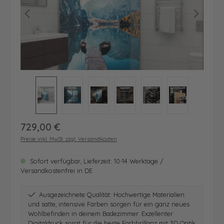
Regulärer Preis:
729,00 €
Preise inkl. MwSt. zzgl. Versandkosten
Sofort verfügbar, Lieferzeit: 10-14 Werktage /
Versandkostenfrei in DE
Ausgezeichnete Qualität: Hochwertige Materialien
und satte, intensive Farben sorgen für ein ganz neues
Wohlbefinden in deinem Badezimmer. Exzellenter
Digitaldruck sorgt für die beste Farbbrillanz mit 3D Optik