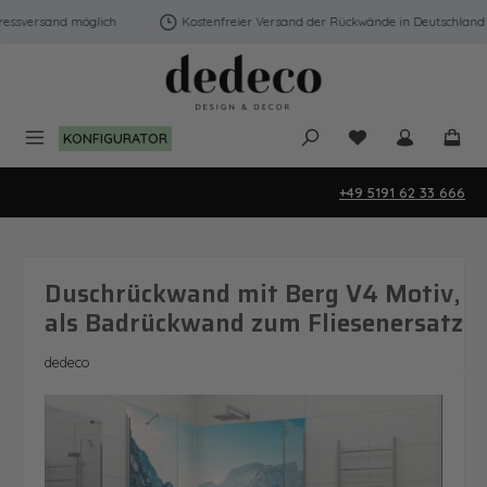
Zum Hauptinhalt springen
ssversand möglich
Kostenfreier Versand der Rückwände in Deutschland | 
Du hast 0 Produk
KONFIGURATOR
+49 5191 62 33 666
Duschrückwand mit Berg V4 Motiv,
als Badrückwand zum Fliesenersatz
dedeco
Bildergalerie überspringen